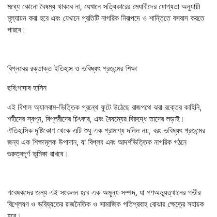
মধ্যে কোনো বৈষম্য থাকবে না, যেখানে সত্যিকারের মেধাবীদের যোগ্যতা অনুযায়ী
মূল্যায়ন করা হবে এবং যেখানে প্রতিটি নাগরিক নিরাপদে ও শান্তিতে বসবাস করতে
পারবে।
বিপ্লবের রক্তাক্ত ইতিহাস ও ভবিষ্যৎ প্রজন্মের শিক্ষা
ছবি:শাদাব হাসিন
এই বিশাল অ্যালবাম-ভিত্তিক গ্রন্থে ফুটে উঠেছে রাজপথে ঝরা রক্তের কাহিনি,
শহীদের স্বপ্ন, বিপ্লবীদের চিৎকার, এবং বৈষম্যের বিরুদ্ধে তাদের লড়াই।
ঐতিহাসিক দৃষ্টিকোণ থেকে এটি শুধু এক প্রামাণ্য দলিল নয়, বরং ভবিষ্যৎ প্রজন্মের
জন্য এক শিক্ষামূলক উপাদান, যা বিপ্লব এবং আদর্শভিত্তিক নাগরিক গঠনে
গুরুত্বপূর্ণ ভূমিকা রাখবে।
গবেষকদের জন্য এই সংকলন হবে এক অমূল্য সম্পদ, যা গণঅভ্যুত্থানের গভীর
বিশ্লেষণ ও ভবিষ্যতের রাজনৈতিক ও সামাজিক গতিপ্রবাহ বোঝার ক্ষেত্রে সহায়ক
হবে।