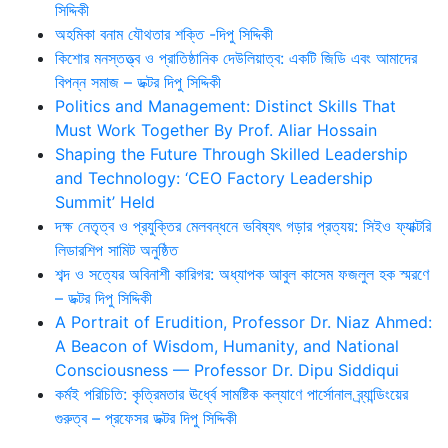
সিদ্দিকী
অহমিকা বনাম যৌথতার শক্তি -দিপু সিদ্দিকী
কিশোর মনস্তত্ত্ব ও প্রাতিষ্ঠানিক দেউলিয়াত্ব: একটি জিডি এবং আমাদের
বিপন্ন সমাজ – ডক্টর দিপু সিদ্দিকী
Politics and Management: Distinct Skills That
Must Work Together By Prof. Aliar Hossain
Shaping the Future Through Skilled Leadership
and Technology: ‘CEO Factory Leadership
Summit’ Held
দক্ষ নেতৃত্ব ও প্রযুক্তির মেলবন্ধনে ভবিষ্যৎ গড়ার প্রত্যয়: সিইও ফ্যাক্টরি
লিডারশিপ সামিট অনুষ্ঠিত
শব্দ ও সত্যের অবিনাশী কারিগর: অধ্যাপক আবুল কাসেম ফজলুল হক স্মরণে
– ডক্টর দিপু সিদ্দিকী
A Portrait of Erudition, Professor Dr. Niaz Ahmed:
A Beacon of Wisdom, Humanity, and National
Consciousness — Professor Dr. Dipu Siddiqui
কর্মই পরিচিতি: কৃত্রিমতার ঊর্ধ্বে সামষ্টিক কল্যাণে পার্সোনাল ব্র্যান্ডিংয়ের
গুরুত্ব – প্রফেসর ডক্টর দিপু সিদ্দিকী