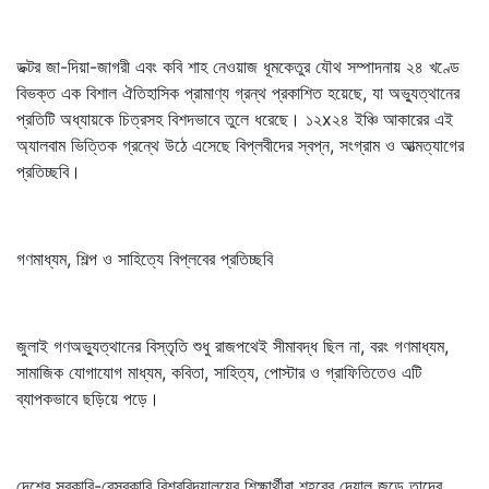
ডক্টর জা-দিয়া-জাগরী এবং কবি শাহ নেওয়াজ ধূমকেতুর যৌথ সম্পাদনায় ২৪ খণ্ডে
বিভক্ত এক বিশাল ঐতিহাসিক প্রামাণ্য গ্রন্থ প্রকাশিত হয়েছে, যা অভ্যুত্থানের
প্রতিটি অধ্যায়কে চিত্রসহ বিশদভাবে তুলে ধরেছে। ১২x২৪ ইঞ্চি আকারের এই
অ্যালবাম ভিত্তিক গ্রন্থে উঠে এসেছে বিপ্লবীদের স্বপ্ন, সংগ্রাম ও আত্মত্যাগের
প্রতিচ্ছবি।
গণমাধ্যম, শিল্প ও সাহিত্যে বিপ্লবের প্রতিচ্ছবি
জুলাই গণঅভ্যুত্থানের বিস্তৃতি শুধু রাজপথেই সীমাবদ্ধ ছিল না, বরং গণমাধ্যম,
সামাজিক যোগাযোগ মাধ্যম, কবিতা, সাহিত্য, পোস্টার ও গ্রাফিতিতেও এটি
ব্যাপকভাবে ছড়িয়ে পড়ে।
দেশের সরকারি-বেসরকারি বিশ্ববিদ্যালয়ের শিক্ষার্থীরা শহরের দেয়াল জুড়ে তাদের