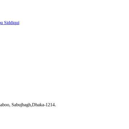
pu Siddiqui
saboo, Sabujbagh,Dhaka-1214.