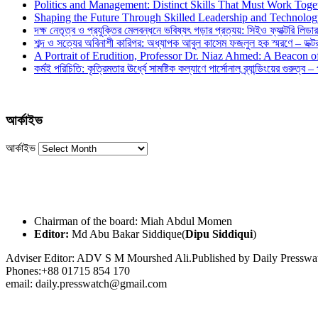
Politics and Management: Distinct Skills That Must Work Toge
Shaping the Future Through Skilled Leadership and Technolo
দক্ষ নেতৃত্ব ও প্রযুক্তির মেলবন্ধনে ভবিষ্যৎ গড়ার প্রত্যয়: সিইও ফ্যাক্টরি লিডার
শব্দ ও সত্যের অবিনাশী কারিগর: অধ্যাপক আবুল কাসেম ফজলুল হক স্মরণে – ডক্টর দ
A Portrait of Erudition, Professor Dr. Niaz Ahmed: A Beacon
কর্মই পরিচিতি: কৃত্রিমতার ঊর্ধ্বে সামষ্টিক কল্যাণে পার্সোনাল ব্র্যান্ডিংয়ের গুরুত্ব –
আর্কাইভ
আর্কাইভ
Chairman of the board: Miah Abdul Momen
Editor:
Md Abu Bakar Siddique(
Dipu Siddiqui
)
Adviser Editor: ADV S M Mourshed Ali.Published by Daily Press
Phones:+88 01715 854 170
email: daily.presswatch@gmail.com