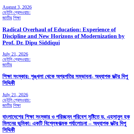
August 3, 2026
ডেইলি প্রেসওয়াচ:
জাতীয়
শিক্ষা
Radical Overhaul of Education: Experience of
Discipline and New Horizons of Modernization by
Prof. Dr. Dipu Siddiqui
July 21, 2026
ডেইলি প্রেসওয়াচ:
জাতীয়
শিক্ষা সংস্কার: শৃঙ্খলা থেকে অগ্রগতির সম্ভাবনা- অধ্যাপক ডক্টর দিপু
সিদ্দিকী
July 21, 2026
ডেইলি প্রেসওয়াচ:
জাতীয়
শিক্ষা
বাংলাদেশের শিক্ষা সংস্কার ও পরিচ্ছন্ন পরিবেশ সৃষ্টিতে ড. এহসানুল হক
মিলনের ভূমিকা: একটি বিশ্লেষণাত্মক পর্যালোচনা – অধ্যাপক ডক্টর দিপু
সিদ্দিকী