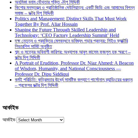
অহমিকা বনাম যৌথতার শক্তি -দিপু সিদ্দিকী
কিশোর মনস্তত্ত্ব ও প্রাতিষ্ঠানিক দেউলিয়াত্ব: একটি জিডি এবং আমাদের বিপন্ন
সমাজ – ডক্টর দিপু সিদ্দিকী
Politics and Management: Distinct Skills That Must Work
Together By Prof. Aliar Hossain
Shaping the Future Through Skilled Leadership and
Technology: ‘CEO Factory Leadership Summit’ Held
দক্ষ নেতৃত্ব ও প্রযুক্তির মেলবন্ধনে ভবিষ্যৎ গড়ার প্রত্যয়: সিইও ফ্যাক্টরি
লিডারশিপ সামিট অনুষ্ঠিত
শব্দ ও সত্যের অবিনাশী কারিগর: অধ্যাপক আবুল কাসেম ফজলুল হক স্মরণে –
ডক্টর দিপু সিদ্দিকী
A Portrait of Erudition, Professor Dr. Niaz Ahmed: A Beacon
of Wisdom, Humanity, and National Consciousness —
Professor Dr. Dipu Siddiqui
কর্মই পরিচিতি: কৃত্রিমতার ঊর্ধ্বে সামষ্টিক কল্যাণে পার্সোনাল ব্র্যান্ডিংয়ের গুরুত্ব
– প্রফেসর ডক্টর দিপু সিদ্দিকী
আর্কাইভ
আর্কাইভ