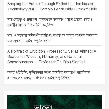
Shaping the Future Through Skilled Leadership and
Technology: ‘CEO Factory Leadership Summit’ Held
দক্ষ নেতৃত্ব ও প্রযুক্তির মেলবন্ধনে ভবিষ্যৎ গড়ার প্রত্যয়: সিইও
ফ্যাক্টরি লিডারশিপ সামিট অনুষ্ঠিত
শব্দ ও সত্যের অবিনাশী কারিগর: অধ্যাপক আবুল কাসেম ফজলুল
হক স্মরণে – ডক্টর দিপু সিদ্দিকী
A Portrait of Erudition, Professor Dr. Niaz Ahmed: A
Beacon of Wisdom, Humanity, and National
Consciousness — Professor Dr. Dipu Siddiqui
কর্মই পরিচিতি: কৃত্রিমতার ঊর্ধ্বে সামষ্টিক কল্যাণে পার্সোনাল
ব্র্যান্ডিংয়ের গুরুত্ব – প্রফেসর ডক্টর দিপু সিদ্দিকী