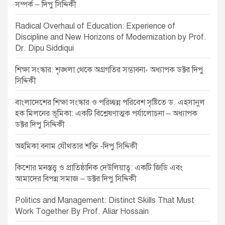
g
সম্পর্ক – দিপু সিদ্দিকী
a
Radical Overhaul of Education: Experience of
t
Discipline and New Horizons of Modernization by Prof.
Dr. Dipu Siddiqui
i
o
শিক্ষা সংস্কার: শৃঙ্খলা থেকে অগ্রগতির সম্ভাবনা- অধ্যাপক ডক্টর দিপু
সিদ্দিকী
n
বাংলাদেশের শিক্ষা সংস্কার ও পরিচ্ছন্ন পরিবেশ সৃষ্টিতে ড. এহসানুল
হক মিলনের ভূমিকা: একটি বিশ্লেষণাত্মক পর্যালোচনা – অধ্যাপক
ডক্টর দিপু সিদ্দিকী
অহমিকা বনাম যৌথতার শক্তি -দিপু সিদ্দিকী
কিশোর মনস্তত্ত্ব ও প্রাতিষ্ঠানিক দেউলিয়াত্ব: একটি জিডি এবং
আমাদের বিপন্ন সমাজ – ডক্টর দিপু সিদ্দিকী
Politics and Management: Distinct Skills That Must
Work Together By Prof. Aliar Hossain