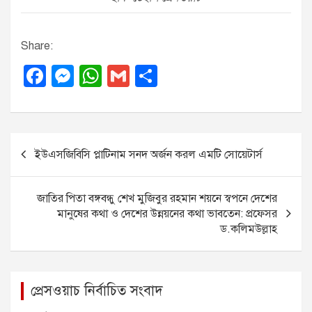
Share:
F
M
W
G
S
a
e
h
m
h
c
ss
at
ail
ar
e
e
s
e
P
ইউএসজিবিসি প্লাটিনাম সনদ অর্জন করল এমটি সোয়েটার্স
b
n
A
o
o
g
p
s
জাতির পিতা বঙ্গবন্ধু শেখ মুজিবুর রহমান শয়নে স্বপনে দেশের
o
er
p
t
মানুষের কথা ও দেশের উন্নয়নের কথা ভাবতেন: প্রফেসর
k
n
ড.কলিমউল্লাহ
a
v
প্রেসওয়াচ নির্বাচিত সংবাদ
i