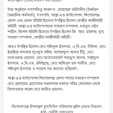
মাঝে হুইল চেয়ার বিতরণ করা হয়েছে।
উক্ত অনুষ্ঠানে সভাপতিত্ব করেন ড. মোহাম্মদ মহিউদ্দীন (ঊর্ধ্বতন
বৈজ্ঞানিক কর্মকর্তা), সভাপতি, আস্থা-৯৩ ফাউন্ডেশন, কিশোরগঞ্জ
জেলা এবং প্রধান অতিথি হিসেবে উপস্থিত ছিলেন কেন্দ্রীয় কার্যনির্বাহী
কমিটি, আস্থা-৯৩ ফাউন্ডেশনের সাধারণ সম্পাদক, মাহবুব এইচ
শাহীন, বিশেষ অতিথি হিসেবে উপস্থিত ছিলেন জি. আর. হায়দার, যুগ্ম
সাধারণ সম্পাদক, কেন্দ্রীয় কার্যনির্বাহী কমিটি।
আরও উপস্থিত ছিলেন মোঃ শফিকুল ইসলাম, এ,বি,এম, সিদ্দিক, মোঃ
ইয়াহিয়া খন্দকার লুৎফুল কবির, আশরাফুল আলম টিটু, মোঃ
সাখাওয়াত হোসেন, মোঃ অ্যাডভোকেট শামছুল আলম, সাইফুল
ইসলাম, এ,বি,এম, রবিউল্লাহ্, মোঃ আমিনুল হক শামীম, মোঃ
শফিকুল ইসলাম ও শ্যামল সহ অন্যান্য ব্যক্তিবর্গ।
আস্থা-৯৩ ফাউন্ডেশন কিশোরগঞ্জ জেলা শাখার সাধারণ সম্পাদক
মোঃ হেদায়েত হোসেনের সঞ্চালনায় শুরুতে পবিত্র কোরআন থেকে
তিলাওয়াত করেন মোঃ জামির হোসেন।
কিশোরগঞ্জে ইসলাহুল মুসলিমিন পরিষদের হুইল চেয়ার বিতরণ।
ছবি- ডেইলি প্রেসওয়াচ