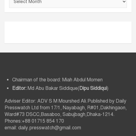
র্কা
ই
ভ
Chairman of the board: Miah Abdul Momen
Editor:
Md Abu Bakar Siddique(
Dipu Siddiqui
)
Adviser Editor: ADV S M Mourshed Ali.Published by Daily
Presswatch Ltd from 17/1, Nayabagh, R#01,Dakhingaon,
Ward#73 DSCC,Basaboo, Sabujbagh,Dhaka-1214.
Phones:+88 01715 854 170
email: daily.presswatch@gmail.com