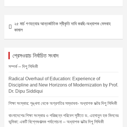
P
২৫ মার্চ গণহত্যার আন্তর্জাতিক স্বীকৃতি দাবি করছি-অধ্যাপক মেসবাহ
o
কামাল
s
t
n
প্রেসওয়াচ নির্বাচিত সংবাদ
a
সম্পর্ক – দিপু সিদ্দিকী
v
Radical Overhaul of Education: Experience of
i
Discipline and New Horizons of Modernization by Prof.
g
Dr. Dipu Siddiqui
a
শিক্ষা সংস্কার: শৃঙ্খলা থেকে অগ্রগতির সম্ভাবনা- অধ্যাপক ডক্টর দিপু সিদ্দিকী
t
বাংলাদেশের শিক্ষা সংস্কার ও পরিচ্ছন্ন পরিবেশ সৃষ্টিতে ড. এহসানুল হক মিলনের
i
ভূমিকা: একটি বিশ্লেষণাত্মক পর্যালোচনা – অধ্যাপক ডক্টর দিপু সিদ্দিকী