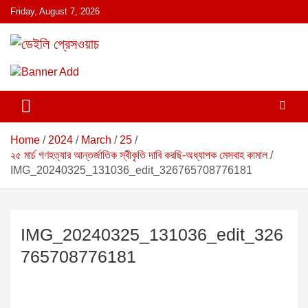
S
Friday, August 7, 2026
k
i
p
ডেইলি প্রেসওয়াচ মুক্তিযুদ্ধের চেতনায় উদ্বুদ্ধ মুখপত্র
ডেইলি প্রেসওয়াচ
t
o
c
o
n
Home
2024
March
25
t
২৫ মার্চ গণহত্যার আন্তর্জাতিক স্বীকৃতি দাবি করছি-অধ্যাপক মেসবাহ কামাল
e
IMG_20240325_131036_edit_326765708776181
n
t
IMG_20240325_131036_edit_326
765708776181