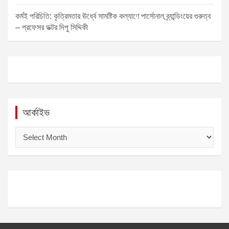
কর্মই পরিচিতি: কৃত্রিমতার ঊর্ধ্বে সামষ্টিক কল্যাণে পার্সোনাল ব্র্যান্ডিংয়ের গুরুত্ব
– প্রফেসর ডক্টর দিপু সিদ্দিকী
আর্কাইভ
আ
র্কা
ই
ভ