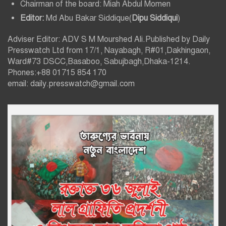
Chairman of the board: Miah Abdul Momen
Editor:
Md Abu Bakar Siddique(
Dipu Siddiqui
)
Adviser Editor: ADV S M Mourshed Ali.Published by Daily
Presswatch Ltd from 17/1, Nayabagh, R#01,Dakhingaon,
Ward#73 DSCC,Basaboo, Sabujbagh,Dhaka-1214.
Phones:+88 01715 854 170
email: daily.presswatch@gmail.com