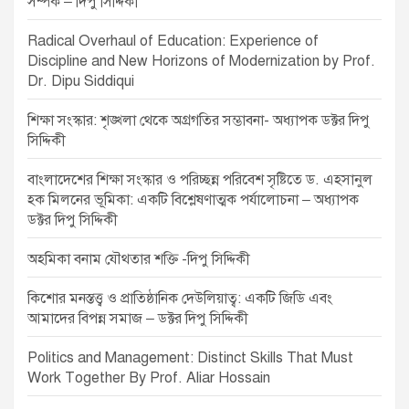
g
সম্পর্ক – দিপু সিদ্দিকী
a
Radical Overhaul of Education: Experience of
t
Discipline and New Horizons of Modernization by Prof.
Dr. Dipu Siddiqui
i
o
শিক্ষা সংস্কার: শৃঙ্খলা থেকে অগ্রগতির সম্ভাবনা- অধ্যাপক ডক্টর দিপু
সিদ্দিকী
n
বাংলাদেশের শিক্ষা সংস্কার ও পরিচ্ছন্ন পরিবেশ সৃষ্টিতে ড. এহসানুল
হক মিলনের ভূমিকা: একটি বিশ্লেষণাত্মক পর্যালোচনা – অধ্যাপক
ডক্টর দিপু সিদ্দিকী
অহমিকা বনাম যৌথতার শক্তি -দিপু সিদ্দিকী
কিশোর মনস্তত্ত্ব ও প্রাতিষ্ঠানিক দেউলিয়াত্ব: একটি জিডি এবং
আমাদের বিপন্ন সমাজ – ডক্টর দিপু সিদ্দিকী
Politics and Management: Distinct Skills That Must
Work Together By Prof. Aliar Hossain