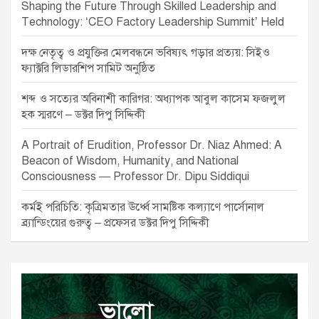
Shaping the Future Through Skilled Leadership and
Technology: ‘CEO Factory Leadership Summit’ Held
দক্ষ নেতৃত্ব ও প্রযুক্তির মেলবন্ধনে ভবিষ্যৎ গড়ার প্রত্যয়: সিইও
ফ্যাক্টরি লিডারশিপ সামিট অনুষ্ঠিত
শব্দ ও সত্যের অবিনাশী কারিগর: অধ্যাপক আবুল কাসেম ফজলুল
হক স্মরণে – ডক্টর দিপু সিদ্দিকী
A Portrait of Erudition, Professor Dr. Niaz Ahmed: A
Beacon of Wisdom, Humanity, and National
Consciousness — Professor Dr. Dipu Siddiqui
কর্মই পরিচিতি: কৃত্রিমতার ঊর্ধ্বে সামষ্টিক কল্যাণে পার্সোনাল
ব্র্যান্ডিংয়ের গুরুত্ব – প্রফেসর ডক্টর দিপু সিদ্দিকী