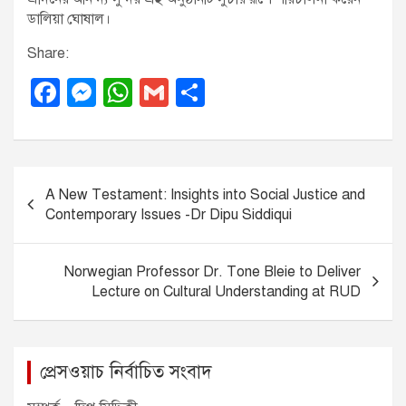
ডালিয়া ঘোষাল।
Share:
F
M
W
G
S
a
e
h
m
h
c
ss
at
ail
ar
e
e
s
e
P
A New Testament: Insights into Social Justice and
b
n
A
o
Contemporary Issues -Dr Dipu Siddiqui
o
g
p
s
o
er
p
t
Norwegian Professor Dr. Tone Bleie to Deliver
k
n
Lecture on Cultural Understanding at RUD
a
v
প্রেসওয়াচ নির্বাচিত সংবাদ
i