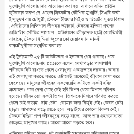
মুখোমুখি আলোচানার আয়োজন করা হয়। এখানে এদিন প্রাক্তন
ফুটবলার তরুণ দে, প্রাক্তন ক্রিকেটার কৌশিক মুখার্জি, সিএবি কর্তা
ইন্দুভূষণ রায় চৌধুরী, টেকনো ইণ্ডিয়ার সিইও ও ডিরেক্টর সুজয় বিশ্বাস
, প্রতিষ্ঠানের প্রিন্সিপাল দীপঙ্কর ভট্টাচার্য, টেকনো ইন্ডিয়া গ্রুপের
রেজিস্টার সৌমিত্র শাসমল , প্রতিষ্ঠানের ক্রীড়াদক্ষ ছাত্রী জ্যোতির্ময়ী
সাহাকে, টেকনো ইন্ডিয়া গ্ৰুপের কো চেয়ারম্যান মানসী
রায়চৌধুরীকে সংবর্ধিত করা হয়।
এই টুর্নামেন্টে ২৫ টি আউটডোর ও ইনডোর গেম থাকছে। পরে
মুখোমুখি আলোচনায় প্রত্যেকে বলেন, লেখাপড়ার পাশাপাশি
শরীরকে ফিট রাখতে গেলে খেলাধুলা একান্তভাবে দরকার। আবার
এই খেলাধুলা করতে করতে এটাকেই অনেকেই জীবনে পেশা করে
ফেলেছে। মানুষের জীবনের একঘেয়েমি কাটাতে একটা হবির
প্রয়োজন। পরে দেখা গেছে সেই হবি ভিশন থেকে মিশনে পরিণত
হয়েছে। জীবন তো একটা ভিশন। ভিশনকে মিশনে পরিণত করতে
গেলে চাই লড়াই। চাই চেষ্টা। তোমার জন্য কিছুই নেই। কেবল চেষ্টা
ছাড়া। আমাদের লড়ে যেতে হবে। লড়াইয়ের কোনো বিকল্প নেই।
টেকনো ইণ্ডিয়া গ্রুপ জীবনযুদ্ধে লড়ে যাচ্ছে। আজ তার গ্রহণযোগ্যতা
বেড়েছে মানুষের কাছে। আরো আরো লড়তে হবে।
এদিনের অনিন্দ্য সুন্দর এই অনুষ্ঠানটি সুচারুরূপে পরিচালনা করেন