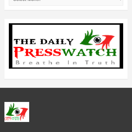
র্কা
ই
ভ