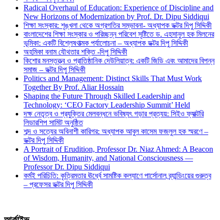
Radical Overhaul of Education: Experience of Discipline and
New Horizons of Modernization by Prof. Dr. Dipu Siddiqui
শিক্ষা সংস্কার: শৃঙ্খলা থেকে অগ্রগতির সম্ভাবনা- অধ্যাপক ডক্টর দিপু সিদ্দিকী
বাংলাদেশের শিক্ষা সংস্কার ও পরিচ্ছন্ন পরিবেশ সৃষ্টিতে ড. এহসানুল হক মিলনের
ভূমিকা: একটি বিশ্লেষণাত্মক পর্যালোচনা – অধ্যাপক ডক্টর দিপু সিদ্দিকী
অহমিকা বনাম যৌথতার শক্তি -দিপু সিদ্দিকী
কিশোর মনস্তত্ত্ব ও প্রাতিষ্ঠানিক দেউলিয়াত্ব: একটি জিডি এবং আমাদের বিপন্ন
সমাজ – ডক্টর দিপু সিদ্দিকী
Politics and Management: Distinct Skills That Must Work
Together By Prof. Aliar Hossain
Shaping the Future Through Skilled Leadership and
Technology: ‘CEO Factory Leadership Summit’ Held
দক্ষ নেতৃত্ব ও প্রযুক্তির মেলবন্ধনে ভবিষ্যৎ গড়ার প্রত্যয়: সিইও ফ্যাক্টরি
লিডারশিপ সামিট অনুষ্ঠিত
শব্দ ও সত্যের অবিনাশী কারিগর: অধ্যাপক আবুল কাসেম ফজলুল হক স্মরণে –
ডক্টর দিপু সিদ্দিকী
A Portrait of Erudition, Professor Dr. Niaz Ahmed: A Beacon
of Wisdom, Humanity, and National Consciousness —
Professor Dr. Dipu Siddiqui
কর্মই পরিচিতি: কৃত্রিমতার ঊর্ধ্বে সামষ্টিক কল্যাণে পার্সোনাল ব্র্যান্ডিংয়ের গুরুত্ব
– প্রফেসর ডক্টর দিপু সিদ্দিকী
আর্কাইভ