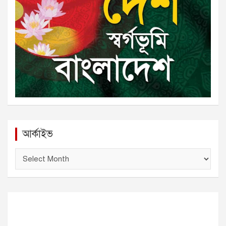
আর্কাইভ
আ
র্কা
ই
ভ