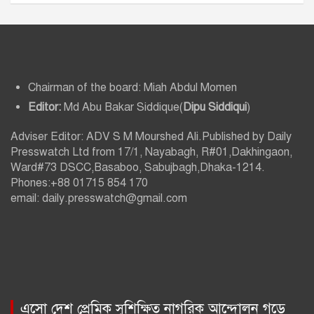
Chairman of the board: Miah Abdul Momen
Editor:
Md Abu Bakar Siddique(
Dipu Siddiqui
)
Adviser Editor: ADV S M Mourshed Ali.Published by Daily
Presswatch Ltd from 17/1, Nayabagh, R#01,Dakhingaon,
Ward#73 DSCC,Basaboo, Sabujbagh,Dhaka-1214.
Phones:+88 01715 854 170
email: daily.presswatch@gmail.com
এসো দেশ প্রেমিক সুশিক্ষিত নাগরিক আন্দোলন গড়ে