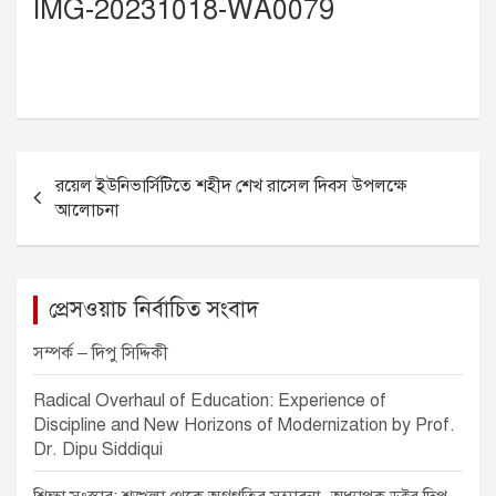
IMG-20231018-WA0079
P
রয়েল ইউনিভার্সিটিতে শহীদ শেখ রাসেল দিবস উপলক্ষে
o
আলোচনা
s
t
n
প্রেসওয়াচ নির্বাচিত সংবাদ
a
সম্পর্ক – দিপু সিদ্দিকী
v
Radical Overhaul of Education: Experience of
i
Discipline and New Horizons of Modernization by Prof.
g
Dr. Dipu Siddiqui
a