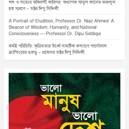
শব্দ ও সত্যের অবিনাশী কারিগর: অধ্যাপক আবুল কাসেম ফজলুল
হক স্মরণে – ডক্টর দিপু সিদ্দিকী
A Portrait of Erudition, Professor Dr. Niaz Ahmed: A
Beacon of Wisdom, Humanity, and National
Consciousness — Professor Dr. Dipu Siddiqui
কর্মই পরিচিতি: কৃত্রিমতার ঊর্ধ্বে সামষ্টিক কল্যাণে পার্সোনাল
ব্র্যান্ডিংয়ের গুরুত্ব – প্রফেসর ডক্টর দিপু সিদ্দিকী