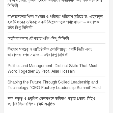
শিক্ষা সংস্কার: শৃঙ্খলা থেকে অগ্রগতির সম্ভাবনা- অধ্যাপক ডক্টর দিপু
t
সিদ্দিকী
i
বাংলাদেশের শিক্ষা সংস্কার ও পরিচ্ছন্ন পরিবেশ সৃষ্টিতে ড. এহসানুল
o
হক মিলনের ভূমিকা: একটি বিশ্লেষণাত্মক পর্যালোচনা – অধ্যাপক
ডক্টর দিপু সিদ্দিকী
n
অহমিকা বনাম যৌথতার শক্তি -দিপু সিদ্দিকী
কিশোর মনস্তত্ত্ব ও প্রাতিষ্ঠানিক দেউলিয়াত্ব: একটি জিডি এবং
আমাদের বিপন্ন সমাজ – ডক্টর দিপু সিদ্দিকী
Politics and Management: Distinct Skills That Must
Work Together By Prof. Aliar Hossain
Shaping the Future Through Skilled Leadership and
Technology: ‘CEO Factory Leadership Summit’ Held
দক্ষ নেতৃত্ব ও প্রযুক্তির মেলবন্ধনে ভবিষ্যৎ গড়ার প্রত্যয়: সিইও
ফ্যাক্টরি লিডারশিপ সামিট অনুষ্ঠিত