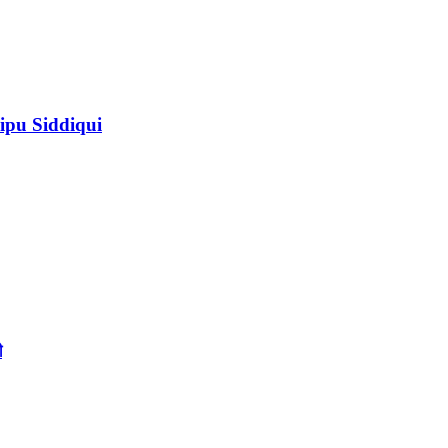
ipu Siddiqui
ী