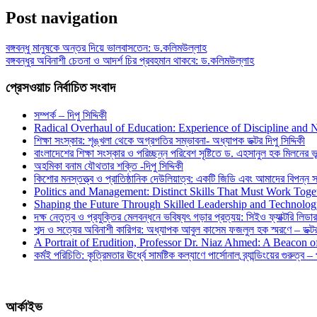
Share
Post navigation
বঙ্গবন্ধু মানুষকে অন্তর দিয়ে ভালবাসতেন: ড.কলিমউল্লাহ
বঙ্গবন্ধুর অবিনাশী চেতনা ও আদর্শ চির প্রবহমান থাকবে: ড.কলিমউল্লাহ
প্রেসওয়াচ নির্বাচিত সংবাদ
সম্পর্ক – দিপু সিদ্দিকী
Radical Overhaul of Education: Experience of Discipline and 
শিক্ষা সংস্কার: শৃঙ্খলা থেকে অগ্রগতির সম্ভাবনা- অধ্যাপক ডক্টর দিপু সিদ্দিকী
বাংলাদেশের শিক্ষা সংস্কার ও পরিচ্ছন্ন পরিবেশ সৃষ্টিতে ড. এহসানুল হক মিলনের ভূম
অহমিকা বনাম যৌথতার শক্তি -দিপু সিদ্দিকী
কিশোর মনস্তত্ত্ব ও প্রাতিষ্ঠানিক দেউলিয়াত্ব: একটি জিডি এবং আমাদের বিপন্ন সমা
Politics and Management: Distinct Skills That Must Work Toge
Shaping the Future Through Skilled Leadership and Technolo
দক্ষ নেতৃত্ব ও প্রযুক্তির মেলবন্ধনে ভবিষ্যৎ গড়ার প্রত্যয়: সিইও ফ্যাক্টরি লিডার
শব্দ ও সত্যের অবিনাশী কারিগর: অধ্যাপক আবুল কাসেম ফজলুল হক স্মরণে – ডক্টর দ
A Portrait of Erudition, Professor Dr. Niaz Ahmed: A Beacon
কর্মই পরিচিতি: কৃত্রিমতার ঊর্ধ্বে সামষ্টিক কল্যাণে পার্সোনাল ব্র্যান্ডিংয়ের গুরুত্ব –
আর্কাইভ