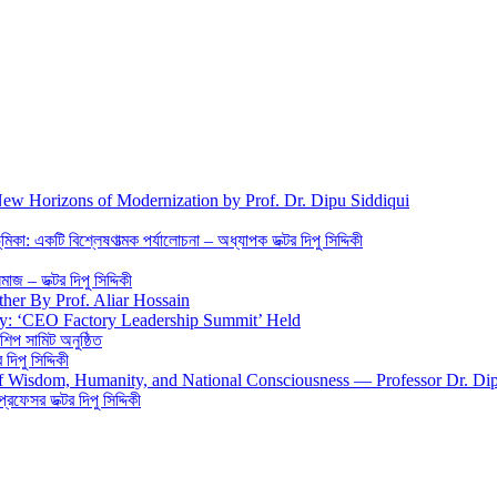
New Horizons of Modernization by Prof. Dr. Dipu Siddiqui
িকা: একটি বিশ্লেষণাত্মক পর্যালোচনা – অধ্যাপক ডক্টর দিপু সিদ্দিকী
জ – ডক্টর দিপু সিদ্দিকী
ther By Prof. Aliar Hossain
gy: ‘CEO Factory Leadership Summit’ Held
শিপ সামিট অনুষ্ঠিত
িপু সিদ্দিকী
 of Wisdom, Humanity, and National Consciousness — Professor Dr. Di
 প্রফেসর ডক্টর দিপু সিদ্দিকী