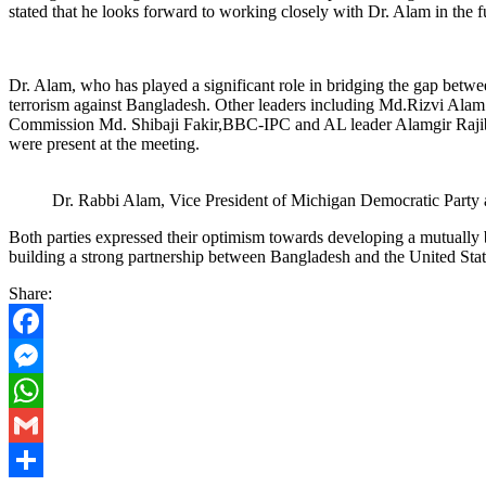
stated that he looks forward to working closely with Dr. Alam in the 
Dr. Alam, who has played a significant role in bridging the gap betw
terrorism against Bangladesh. Other leaders including Md.Rizvi Ala
Commission Md. Shibaji Fakir,BBC-IPC and AL leader Alamgir Raj
were present at the meeting.
Dr. Rabbi Alam, Vice President of Michigan Democratic Part
Both parties expressed their optimism towards developing a mutually b
building a strong partnership between Bangladesh and the United Stat
Share:
Facebook
Messenger
WhatsApp
Gmail