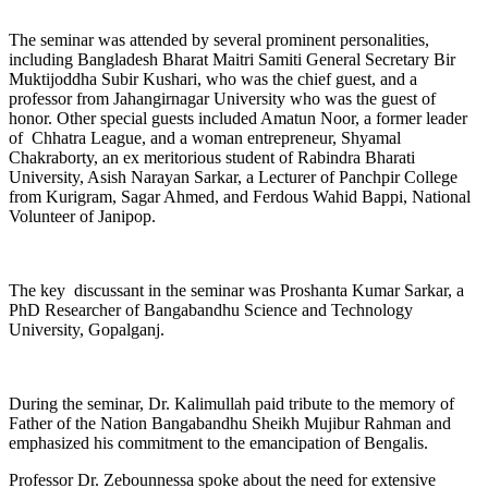
The seminar was attended by several prominent personalities,
including Bangladesh Bharat Maitri Samiti General Secretary Bir
Muktijoddha Subir Kushari, who was the chief guest, and a
professor from Jahangirnagar University who was the guest of
honor. Other special guests included Amatun Noor, a former leader
of Chhatra League, and a woman entrepreneur, Shyamal
Chakraborty, an ex meritorious student of Rabindra Bharati
University, Asish Narayan Sarkar, a Lecturer of Panchpir College
from Kurigram, Sagar Ahmed, and Ferdous Wahid Bappi, National
Volunteer of Janipop.
The key discussant in the seminar was Proshanta Kumar Sarkar, a
PhD Researcher of Bangabandhu Science and Technology
University, Gopalganj.
During the seminar, Dr. Kalimullah paid tribute to the memory of
Father of the Nation Bangabandhu Sheikh Mujibur Rahman and
emphasized his commitment to the emancipation of Bengalis.
Professor Dr. Zebounnessa spoke about the need for extensive