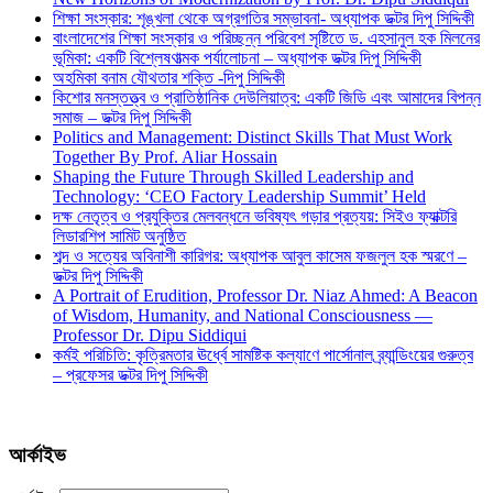
শিক্ষা সংস্কার: শৃঙ্খলা থেকে অগ্রগতির সম্ভাবনা- অধ্যাপক ডক্টর দিপু সিদ্দিকী
বাংলাদেশের শিক্ষা সংস্কার ও পরিচ্ছন্ন পরিবেশ সৃষ্টিতে ড. এহসানুল হক মিলনের
ভূমিকা: একটি বিশ্লেষণাত্মক পর্যালোচনা – অধ্যাপক ডক্টর দিপু সিদ্দিকী
অহমিকা বনাম যৌথতার শক্তি -দিপু সিদ্দিকী
কিশোর মনস্তত্ত্ব ও প্রাতিষ্ঠানিক দেউলিয়াত্ব: একটি জিডি এবং আমাদের বিপন্ন
সমাজ – ডক্টর দিপু সিদ্দিকী
Politics and Management: Distinct Skills That Must Work
Together By Prof. Aliar Hossain
Shaping the Future Through Skilled Leadership and
Technology: ‘CEO Factory Leadership Summit’ Held
দক্ষ নেতৃত্ব ও প্রযুক্তির মেলবন্ধনে ভবিষ্যৎ গড়ার প্রত্যয়: সিইও ফ্যাক্টরি
লিডারশিপ সামিট অনুষ্ঠিত
শব্দ ও সত্যের অবিনাশী কারিগর: অধ্যাপক আবুল কাসেম ফজলুল হক স্মরণে –
ডক্টর দিপু সিদ্দিকী
A Portrait of Erudition, Professor Dr. Niaz Ahmed: A Beacon
of Wisdom, Humanity, and National Consciousness —
Professor Dr. Dipu Siddiqui
কর্মই পরিচিতি: কৃত্রিমতার ঊর্ধ্বে সামষ্টিক কল্যাণে পার্সোনাল ব্র্যান্ডিংয়ের গুরুত্ব
– প্রফেসর ডক্টর দিপু সিদ্দিকী
আর্কাইভ