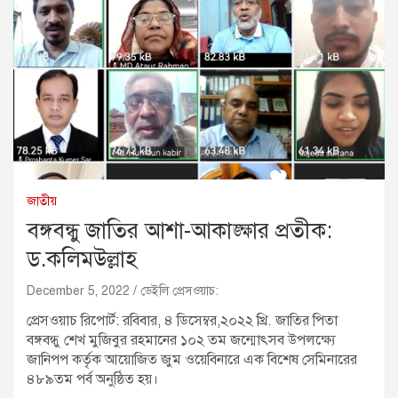
জাতীয়
বঙ্গবন্ধু জাতির আশা-আকাঙ্ক্ষার প্রতীক:
ড.কলিমউল্লাহ
December 5, 2022
ডেইলি প্রেসওয়াচ:
প্রেসওয়াচ রিপোর্ট: রবিবার, ৪ ডিসেম্বর,২০২২ খ্রি. জাতির পিতা
বঙ্গবন্ধু শেখ মুজিবুর রহমানের ১০২ তম জন্মোৎসব উপলক্ষ্যে
জানিপপ কর্তৃক আয়োজিত জুম ওয়েবিনারে এক বিশেষ সেমিনারের
৪৮৯তম পর্ব অনুষ্ঠিত হয়।