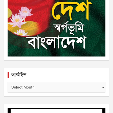
আর্কাইভ
আ
র্কা
ই
ভ