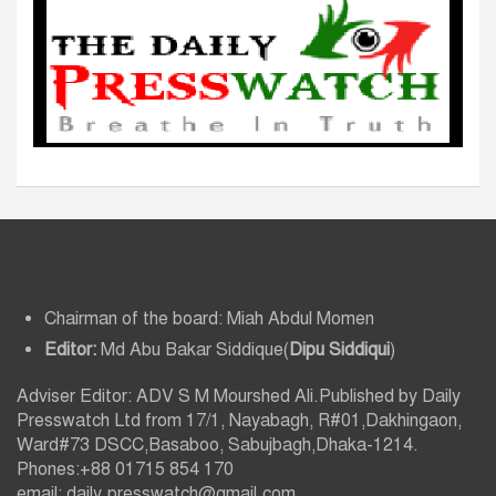
Chairman of the board: Miah Abdul Momen
Editor:
Md Abu Bakar Siddique(
Dipu Siddiqui
)
Adviser Editor: ADV S M Mourshed Ali.Published by Daily
Presswatch Ltd from 17/1, Nayabagh, R#01,Dakhingaon,
Ward#73 DSCC,Basaboo, Sabujbagh,Dhaka-1214.
Phones:+88 01715 854 170
email: daily.presswatch@gmail.com