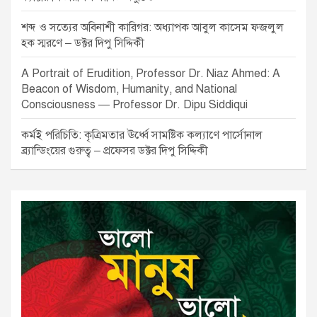
শব্দ ও সত্যের অবিনাশী কারিগর: অধ্যাপক আবুল কাসেম ফজলুল
হক স্মরণে – ডক্টর দিপু সিদ্দিকী
A Portrait of Erudition, Professor Dr. Niaz Ahmed: A
Beacon of Wisdom, Humanity, and National
Consciousness — Professor Dr. Dipu Siddiqui
কর্মই পরিচিতি: কৃত্রিমতার ঊর্ধ্বে সামষ্টিক কল্যাণে পার্সোনাল
ব্র্যান্ডিংয়ের গুরুত্ব – প্রফেসর ডক্টর দিপু সিদ্দিকী