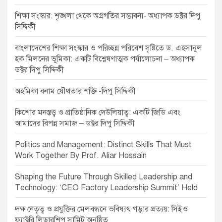
i
শিক্ষা সংস্কার: শৃঙ্খলা থেকে অগ্রগতির সম্ভাবনা- অধ্যাপক ডক্টর দিপু
o
সিদ্দিকী
n
বাংলাদেশের শিক্ষা সংস্কার ও পরিচ্ছন্ন পরিবেশ সৃষ্টিতে ড. এহসানুল
হক মিলনের ভূমিকা: একটি বিশ্লেষণাত্মক পর্যালোচনা – অধ্যাপক
ডক্টর দিপু সিদ্দিকী
অহমিকা বনাম যৌথতার শক্তি -দিপু সিদ্দিকী
কিশোর মনস্তত্ত্ব ও প্রাতিষ্ঠানিক দেউলিয়াত্ব: একটি জিডি এবং
আমাদের বিপন্ন সমাজ – ডক্টর দিপু সিদ্দিকী
Politics and Management: Distinct Skills That Must
Work Together By Prof. Aliar Hossain
Shaping the Future Through Skilled Leadership and
Technology: ‘CEO Factory Leadership Summit’ Held
দক্ষ নেতৃত্ব ও প্রযুক্তির মেলবন্ধনে ভবিষ্যৎ গড়ার প্রত্যয়: সিইও
ফ্যাক্টরি লিডারশিপ সামিট অনুষ্ঠিত