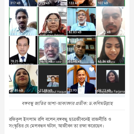
বঙ্গবন্ধু জাতির আশা-আকাঙ্ক্ষার প্রতীক: ড.কলিমউল্লাহ
রফিকুল ইসলাম রলি বলেন,বঙ্গবন্ধু ছাত্রজীবনেই রাজনীতি ও
সংস্কৃতির যে মেলবন্ধন ঘটান, আজীবন তা রক্ষা করেছেন।