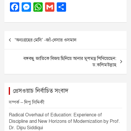
F
M
W
G
S
a
e
h
m
h
c
ss
at
ail
ar
e
e
s
e
P
‘অন্যগ্রহের মেসি’ -জাঁ-নেসার ওসমান
b
n
A
o
o
g
p
s
বঙ্গবন্ধু জাতিকে বিজয় ছিনিয়ে আনার মূলমন্ত্র শিখিয়েছেন:
o
er
p
t
ড.কলিমউল্লাহ
k
n
a
v
প্রেসওয়াচ নির্বাচিত সংবাদ
i
সম্পর্ক – দিপু সিদ্দিকী
g
Radical Overhaul of Education: Experience of
a
Discipline and New Horizons of Modernization by Prof.
t
Dr. Dipu Siddiqui