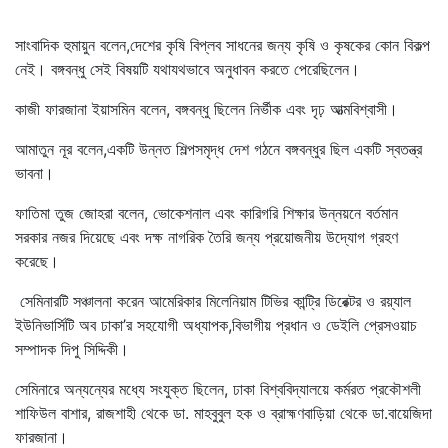
সাংবাদিক হুমায়ুন বলেন,দেশের কৃষি বিপ্লব সাধনের জন্য কৃষি ও কৃষকের কোন বিকল্প
নেই। বঙ্গবন্ধু সেই বিষয়টি যথাযথভাবে অনুধাবন করতে পেরেছিলেন।
কাজী ফারজানা ইয়াসমিন বলেন, বঙ্গবন্ধু ছিলেন নির্ভীক এবং দৃঢ় আত্মবিশ্বাসী।
আমাতুন নূর বলেন,একটি উন্নত শিল্পসমৃদ্ধ দেশ গঠনে বঙ্গবন্ধুর ছিল একটি স্বতন্ত্র
ভাবনা।
ফাতিমা তুজ জোহরা বলেন, ভোকেশনাল এবং কারিগরি শিক্ষার উন্নয়নে বর্তমান
সরকার নজর দিয়েছে এবং দক্ষ নাগরিক তৈরি জন্য প্রয়োজনীয় উদ্যোগ গ্রহণ
করেছে।
সেমিনারটি সঞ্চালনা করেন আমেরিকার মিলেনিয়াম টিভির কান্ট্রি ডিরেক্টর ও রয়্যাল
ইউনিভার্সিটি অব ঢাকা’র সহযোগী অধ্যাপক,বিভাগীয় প্রধান ও ডেইলি প্রেসওয়াচ
সম্পাদক দিপু সিদ্দিকী।
সেমিনারে অন্যন্যের মধ্যে সংযুক্ত ছিলেন, ঢাকা বিশ্ববিদ্যালয়ে কর্মরত প্রকৌশলী
শাফিউল বাশার, রাজশাহী থেকে ডা. মাহবুবুল হক ও ব্রাহ্মণবাড়িয়া থেকে ডা.বায়েজিদা
ফারজানা।