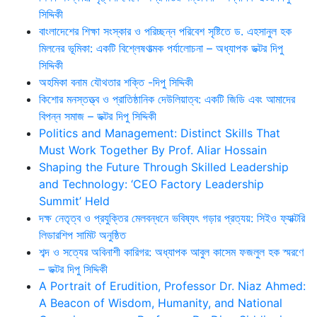
সিদ্দিকী
বাংলাদেশের শিক্ষা সংস্কার ও পরিচ্ছন্ন পরিবেশ সৃষ্টিতে ড. এহসানুল হক
মিলনের ভূমিকা: একটি বিশ্লেষণাত্মক পর্যালোচনা – অধ্যাপক ডক্টর দিপু
সিদ্দিকী
অহমিকা বনাম যৌথতার শক্তি -দিপু সিদ্দিকী
কিশোর মনস্তত্ত্ব ও প্রাতিষ্ঠানিক দেউলিয়াত্ব: একটি জিডি এবং আমাদের
বিপন্ন সমাজ – ডক্টর দিপু সিদ্দিকী
Politics and Management: Distinct Skills That
Must Work Together By Prof. Aliar Hossain
Shaping the Future Through Skilled Leadership
and Technology: ‘CEO Factory Leadership
Summit’ Held
দক্ষ নেতৃত্ব ও প্রযুক্তির মেলবন্ধনে ভবিষ্যৎ গড়ার প্রত্যয়: সিইও ফ্যাক্টরি
লিডারশিপ সামিট অনুষ্ঠিত
শব্দ ও সত্যের অবিনাশী কারিগর: অধ্যাপক আবুল কাসেম ফজলুল হক স্মরণে
– ডক্টর দিপু সিদ্দিকী
A Portrait of Erudition, Professor Dr. Niaz Ahmed:
A Beacon of Wisdom, Humanity, and National