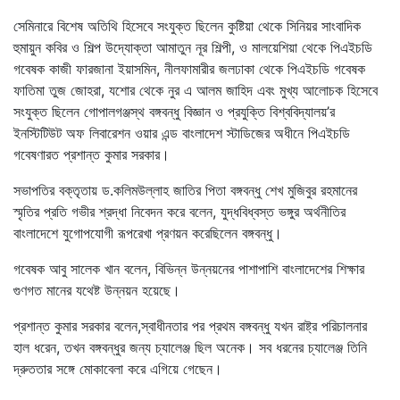
সেমিনারে বিশেষ অতিথি হিসেবে সংযুক্ত ছিলেন কুষ্টিয়া থেকে সিনিয়র সাংবাদিক
হুমায়ুন কবির ও শিল্প উদ্যোক্তা আমাতুন নূর শিল্পী, ও মালয়েশিয়া থেকে পিএইচডি
গবেষক কাজী ফারজানা ইয়াসমিন, নীলফামারীর জলঢাকা থেকে পিএইচডি গবেষক
ফাতিমা তুজ জোহরা, যশোর থেকে নুর এ আলম জাহিদ এবং মুখ্য আলোচক হিসেবে
সংযুক্ত ছিলেন গোপালগঞ্জস্থ বঙ্গবন্ধু বিজ্ঞান ও প্রযুক্তি বিশ্ববিদ্যালয়’র
ইনস্টিটিউট অফ লিবারেশন ওয়ার এন্ড বাংলাদেশ স্টাডিজের অধীনে পিএইচডি
গবেষণারত প্রশান্ত কুমার সরকার।
সভাপতির বক্তৃতায় ড.কলিমউল্লাহ জাতির পিতা বঙ্গবন্ধু শেখ মুজিবুর রহমানের
স্মৃতির প্রতি গভীর শ্রদ্ধা নিবেদন করে বলেন, যুদ্ধবিধ্বস্ত ভঙ্গুর অর্থনীতির
বাংলাদেশে যুগোপযোগী রূপরেখা প্রণয়ন করেছিলেন বঙ্গবন্ধু।
গবেষক আবু সালেক খান বলেন, বিভিন্ন উন্নয়নের পাশাপাশি বাংলাদেশের শিক্ষার
গুণগত মানের যথেষ্ট উন্নয়ন হয়েছে।
প্রশান্ত কুমার সরকার বলেন,স্বাধীনতার পর প্রথম বঙ্গবন্ধু যখন রাষ্ট্র পরিচালনার
হাল ধরেন, তখন বঙ্গবন্ধুর জন্য চ্যালেঞ্জ ছিল অনেক। সব ধরনের চ্যালেঞ্জ তিনি
দ্রুততার সঙ্গে মোকাবেলা করে এগিয়ে গেছেন।