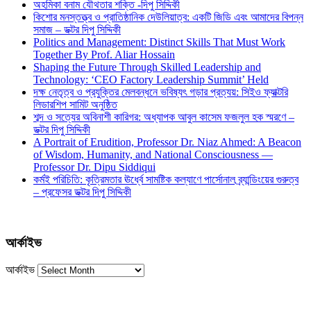
অহমিকা বনাম যৌথতার শক্তি -দিপু সিদ্দিকী
কিশোর মনস্তত্ত্ব ও প্রাতিষ্ঠানিক দেউলিয়াত্ব: একটি জিডি এবং আমাদের বিপন্ন
সমাজ – ডক্টর দিপু সিদ্দিকী
Politics and Management: Distinct Skills That Must Work
Together By Prof. Aliar Hossain
Shaping the Future Through Skilled Leadership and
Technology: ‘CEO Factory Leadership Summit’ Held
দক্ষ নেতৃত্ব ও প্রযুক্তির মেলবন্ধনে ভবিষ্যৎ গড়ার প্রত্যয়: সিইও ফ্যাক্টরি
লিডারশিপ সামিট অনুষ্ঠিত
শব্দ ও সত্যের অবিনাশী কারিগর: অধ্যাপক আবুল কাসেম ফজলুল হক স্মরণে –
ডক্টর দিপু সিদ্দিকী
A Portrait of Erudition, Professor Dr. Niaz Ahmed: A Beacon
of Wisdom, Humanity, and National Consciousness —
Professor Dr. Dipu Siddiqui
কর্মই পরিচিতি: কৃত্রিমতার ঊর্ধ্বে সামষ্টিক কল্যাণে পার্সোনাল ব্র্যান্ডিংয়ের গুরুত্ব
– প্রফেসর ডক্টর দিপু সিদ্দিকী
আর্কাইভ
আর্কাইভ