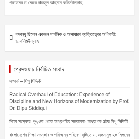
প্রফেসর ড.মেজর নাজমুল আহসান কলিমউল্লাহ
P
বঙ্গবন্ধু ছিলেন একজন দার্শনিক ও অসাধারণ ব্যক্তিত্বের অধিকারী:
o
ড.কলিমউল্লাহ
s
t
n
প্রেসওয়াচ নির্বাচিত সংবাদ
a
সম্পর্ক – দিপু সিদ্দিকী
v
Radical Overhaul of Education: Experience of
i
Discipline and New Horizons of Modernization by Prof.
g
Dr. Dipu Siddiqui
a
শিক্ষা সংস্কার: শৃঙ্খলা থেকে অগ্রগতির সম্ভাবনা- অধ্যাপক ডক্টর দিপু সিদ্দিকী
t
বাংলাদেশের শিক্ষা সংস্কার ও পরিচ্ছন্ন পরিবেশ সৃষ্টিতে ড. এহসানুল হক মিলনের