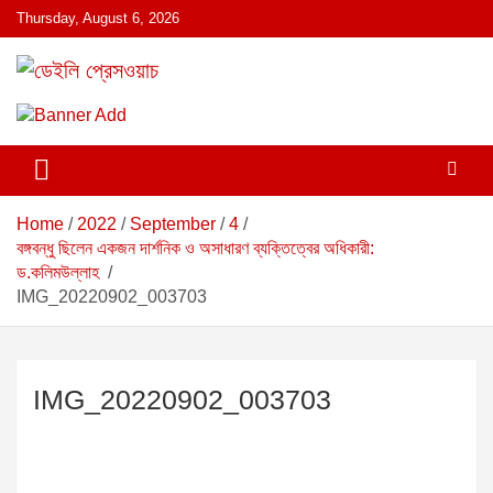
S
Thursday, August 6, 2026
k
i
p
ডেইলি প্রেসওয়াচ মুক্তিযুদ্ধের চেতনায় উদ্বুদ্ধ মুখপত্র
ডেইলি প্রেসওয়াচ
t
o
c
o
n
Home
2022
September
4
t
বঙ্গবন্ধু ছিলেন একজন দার্শনিক ও অসাধারণ ব্যক্তিত্বের অধিকারী:
e
ড.কলিমউল্লাহ
n
IMG_20220902_003703
t
IMG_20220902_003703