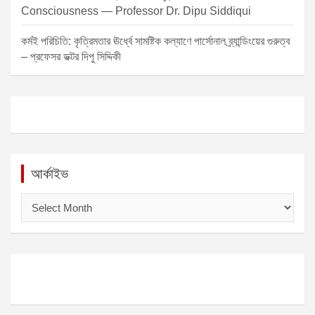
Consciousness — Professor Dr. Dipu Siddiqui
কর্মই পরিচিতি: কৃত্রিমতার ঊর্ধ্বে সামষ্টিক কল্যাণে পার্সোনাল ব্র্যান্ডিংয়ের গুরুত্ব
– প্রফেসর ডক্টর দিপু সিদ্দিকী
আর্কাইভ
আ
র্কা
ই
ভ