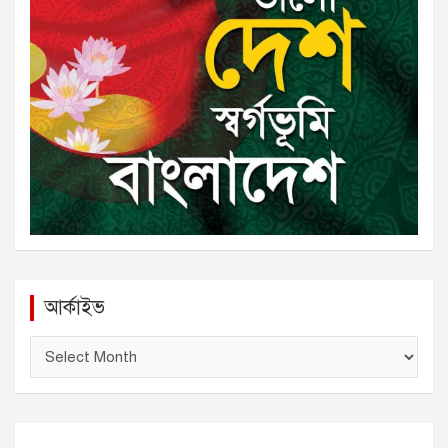
আর্কাইভ
আ
র্কা
ই
ভ