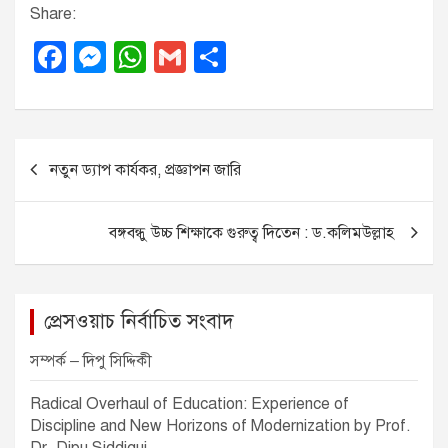
Share:
F
M
W
G
S
a
e
h
m
h
c
ss
at
ail
ar
e
e
s
e
P
নতুন ড্যাপ কার্যকর, প্রজ্ঞাপন জারি
b
n
A
o
o
g
p
s
বঙ্গবন্ধু উচ্চ শিক্ষাকে গুরুত্ব দিতেন : ড.কলিমউল্লাহ
o
er
p
t
k
n
a
প্রেসওয়াচ নির্বাচিত সংবাদ
v
সম্পর্ক – দিপু সিদ্দিকী
i
Radical Overhaul of Education: Experience of
g
Discipline and New Horizons of Modernization by Prof.
a