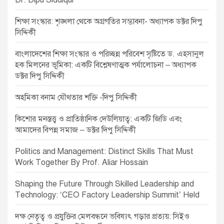
Dr. Dipu Siddiqui
t
শিক্ষা সংস্কার: শৃঙ্খলা থেকে অগ্রগতির সম্ভাবনা- অধ্যাপক ডক্টর দিপু
i
সিদ্দিকী
o
বাংলাদেশের শিক্ষা সংস্কার ও পরিচ্ছন্ন পরিবেশ সৃষ্টিতে ড. এহসানুল
n
হক মিলনের ভূমিকা: একটি বিশ্লেষণাত্মক পর্যালোচনা – অধ্যাপক
ডক্টর দিপু সিদ্দিকী
অহমিকা বনাম যৌথতার শক্তি -দিপু সিদ্দিকী
কিশোর মনস্তত্ত্ব ও প্রাতিষ্ঠানিক দেউলিয়াত্ব: একটি জিডি এবং
আমাদের বিপন্ন সমাজ – ডক্টর দিপু সিদ্দিকী
Politics and Management: Distinct Skills That Must
Work Together By Prof. Aliar Hossain
Shaping the Future Through Skilled Leadership and
Technology: ‘CEO Factory Leadership Summit’ Held
দক্ষ নেতৃত্ব ও প্রযুক্তির মেলবন্ধনে ভবিষ্যৎ গড়ার প্রত্যয়: সিইও