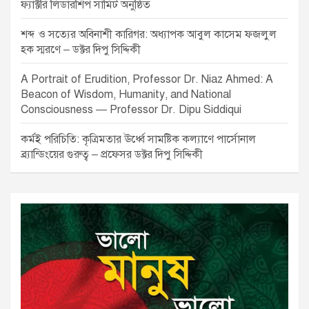
ফ্যাক্টরি লিডারশিপ সামিট অনুষ্ঠিত
শব্দ ও সত্যের অবিনাশী কারিগর: অধ্যাপক আবুল কাসেম ফজলুল
হক স্মরণে – ডক্টর দিপু সিদ্দিকী
A Portrait of Erudition, Professor Dr. Niaz Ahmed: A
Beacon of Wisdom, Humanity, and National
Consciousness — Professor Dr. Dipu Siddiqui
কর্মই পরিচিতি: কৃত্রিমতার ঊর্ধ্বে সামষ্টিক কল্যাণে পার্সোনাল
ব্র্যান্ডিংয়ের গুরুত্ব – প্রফেসর ডক্টর দিপু সিদ্দিকী