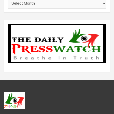
আ
র্কা
ই
ভ