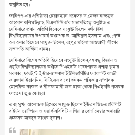
অনুষ্ঠিত হয়।
জানিপপ-এর প্রতিষ্ঠাতা চেয়ারম্যান প্রফেসর ড.মেজর নাজমুল
আহসান কলিমউল্লাহ, বিএনসিসিও’র সভাপতিত্বে অনুষ্ঠিত এ
সেমিনারে প্রধান অতিথি হিসেবে সংযুক্ত ছিলেন নর্থসাউথ
বিশ্ববিদ্যালয়ের উপাচার্য অধ্যাপক ড. আতিকুল ইসলাম এবং গেস্ট
অব অনার হিসেবে সংযুক্ত ছিলেন, রংপুর মহিলা আওয়ামী লীগের
সভাপতি আর্জিনা খানম।
সেমিনারে বিশেষ অতিথি হিসেবে সংযুক্ত ছিলেন,বঙ্গবন্ধু বিজ্ঞান ও
প্রযুক্তি বিশ্ববিদ্যালয়ের অধীনে পিএইচডি গবেষণারত প্রশান্ত কুমার
সরকার, ফারইস্ট ইন্টারন্যাশনাল ইউনিভার্সিটির ফ্যাকাল্টি কাজী
ফারজানা ইয়াসমিন, সিটিজেন বাংলা ডটকম পত্রিকার সম্পাদক
মোশফিক কাজল ও নীলফামারী জল ঢাকা থেকে পিএইচডি গবেষক
ফাতেমা তুজ জোহরা
এবং মুখ্য আলোচক হিসেবে সংযুক্ত ছিলেন ইউএন ডিজএ্যাবিলিটি
রাইটস চ্যাম্পিয়ন ও ওয়ার্কএবিলিটি এশিয়া’র বোর্ড মেম্বার অনারারি
প্রফেসর আবদুস সাত্তার দুলাল।