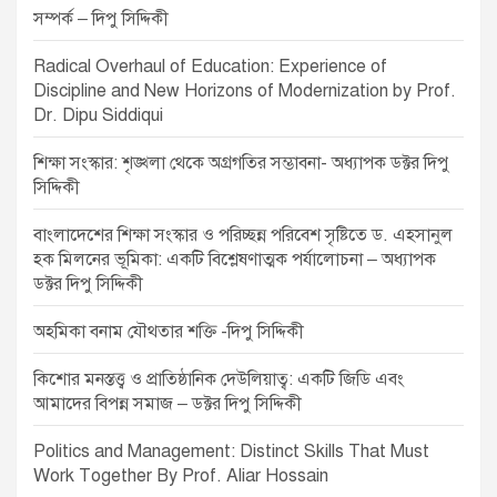
g
সম্পর্ক – দিপু সিদ্দিকী
a
Radical Overhaul of Education: Experience of
t
Discipline and New Horizons of Modernization by Prof.
Dr. Dipu Siddiqui
i
o
শিক্ষা সংস্কার: শৃঙ্খলা থেকে অগ্রগতির সম্ভাবনা- অধ্যাপক ডক্টর দিপু
সিদ্দিকী
n
বাংলাদেশের শিক্ষা সংস্কার ও পরিচ্ছন্ন পরিবেশ সৃষ্টিতে ড. এহসানুল
হক মিলনের ভূমিকা: একটি বিশ্লেষণাত্মক পর্যালোচনা – অধ্যাপক
ডক্টর দিপু সিদ্দিকী
অহমিকা বনাম যৌথতার শক্তি -দিপু সিদ্দিকী
কিশোর মনস্তত্ত্ব ও প্রাতিষ্ঠানিক দেউলিয়াত্ব: একটি জিডি এবং
আমাদের বিপন্ন সমাজ – ডক্টর দিপু সিদ্দিকী
Politics and Management: Distinct Skills That Must
Work Together By Prof. Aliar Hossain