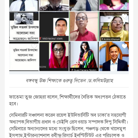
বঙ্গবন্ধু উচ্চ শিক্ষাকে গুরুত্ব দিতেন :ড.কলিমউল্লাহ
ফাতেমা তুজ জোহরা বলেন, শিক্ষার্থীদের নৈতিক অধঃপতন ঠেকাতে
হবে।
সেমিনারটি সঞ্চালনা করেন রয়েল ইউনিভার্সিটি অব ঢাকা’র সহযোগী
অধ্যাপক,বিভাগীয় প্রধান ও ডেইলি প্রেসওয়াচ সম্পাদক দিপু সিদ্দিকী।
সেমিনারে অন্যান্যদের মধ্যে সংযুক্ত ছিলেন, পঞ্চগড় থেকে খাদেমুল
ইসলাম,ইন্টারন্যাশনাল রবীন্দ্র রিসার্চ ইনস্টিটিউট এর পরিচালক ও