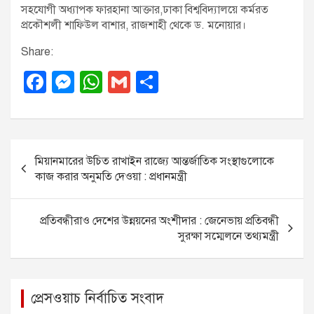
সহযোগী অধ্যাপক ফারহানা আক্তার,ঢাকা বিশ্ববিদ্যালয়ে কর্মরত
প্রকৌশলী শাফিউল বাশার, রাজশাহী থেকে ড. মনোয়ার।
Share:
F
M
W
G
S
a
e
h
m
h
c
ss
at
ail
ar
e
e
s
e
P
মিয়ানমারের উচিত রাখাইন রাজ্যে আন্তর্জাতিক সংস্থাগুলোকে
b
n
A
o
কাজ করার অনুমতি দেওয়া : প্রধানমন্ত্রী
o
g
p
s
o
er
p
t
প্রতিবন্ধীরাও দেশের উন্নয়নের অংশীদার : জেনেভায় প্রতিবন্ধী
k
n
সুরক্ষা সম্মেলনে তথ্যমন্ত্রী
a
v
প্রেসওয়াচ নির্বাচিত সংবাদ
i