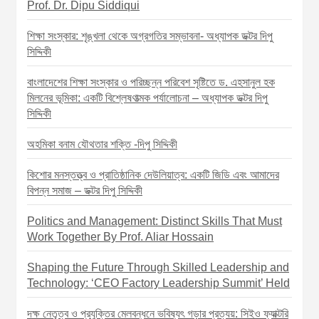
g
Prof. Dr. Dipu Siddiqui
a
শিক্ষা সংস্কার: শৃঙ্খলা থেকে অগ্রগতির সম্ভাবনা- অধ্যাপক ডক্টর দিপু
t
সিদ্দিকী
i
বাংলাদেশের শিক্ষা সংস্কার ও পরিচ্ছন্ন পরিবেশ সৃষ্টিতে ড. এহসানুল হক
o
মিলনের ভূমিকা: একটি বিশ্লেষণাত্মক পর্যালোচনা – অধ্যাপক ডক্টর দিপু
সিদ্দিকী
n
অহমিকা বনাম যৌথতার শক্তি -দিপু সিদ্দিকী
কিশোর মনস্তত্ত্ব ও প্রাতিষ্ঠানিক দেউলিয়াত্ব: একটি জিডি এবং আমাদের
বিপন্ন সমাজ – ডক্টর দিপু সিদ্দিকী
Politics and Management: Distinct Skills That Must
Work Together By Prof. Aliar Hossain
Shaping the Future Through Skilled Leadership and
Technology: ‘CEO Factory Leadership Summit’ Held
দক্ষ নেতৃত্ব ও প্রযুক্তির মেলবন্ধনে ভবিষ্যৎ গড়ার প্রত্যয়: সিইও ফ্যাক্টরি