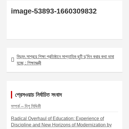
image-53893-1660309832
বিদ্যুৎ সাশ্রয়ে শিক্ষা প্রতিষ্ঠানে সাপ্তাহিক ছুটি দু’দিন করার কথা ভাবা
P
হচ্ছে : শিক্ষামন্ত্রী
o
s
t
n
প্রেসওয়াচ নির্বাচিত সংবাদ
a
সম্পর্ক – দিপু সিদ্দিকী
v
Radical Overhaul of Education: Experience of
i
Discipline and New Horizons of Modernization by