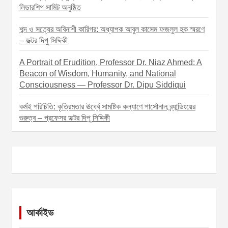
লিডারশিপ সামিট অনুষ্ঠিত
শব্দ ও সত্যের অবিনাশী কারিগর: অধ্যাপক আবুল কাসেম ফজলুল হক স্মরণে
– ডক্টর দিপু সিদ্দিকী
A Portrait of Erudition, Professor Dr. Niaz Ahmed: A
Beacon of Wisdom, Humanity, and National
Consciousness — Professor Dr. Dipu Siddiqui
কর্মই পরিচিতি: কৃত্রিমতার ঊর্ধ্বে সামষ্টিক কল্যাণে পার্সোনাল ব্র্যান্ডিংয়ের
গুরুত্ব – প্রফেসর ডক্টর দিপু সিদ্দিকী
আর্কাইভ