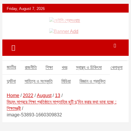
S
Friday, August 7, 2026
k
i
p
ডেইলি প্রেসওয়াচ মুক্তিযুদ্ধের চেতনায় উদ্বুদ্ধ মুখপত্র
ডেইলি প্রেসওয়াচ
t
o
c
o
n
t
জাতীয়
রাজনীতি
শিক্ষা
খবর
স্বাস্থ্য ও চিকিৎসা
খেলাধুলা
e
n
দুর্ঘটনা
সাহিত্য ও সংস্কৃতি
মিডিয়া
বিজ্ঞান ও প্রযুক্তি
t
Home
2022
August
13
বিদ্যুৎ সাশ্রয়ে শিক্ষা প্রতিষ্ঠানে সাপ্তাহিক ছুটি দু’দিন করার কথা ভাবা হচ্ছে :
শিক্ষামন্ত্রী
image-53893-1660309832