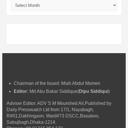
আ
র্কা
ই
ভ
Chairman of the board: Miah Abdul Momen
Editor:
Md Abu Bakar Siddique(
Dipu Siddiqui
)
Adviser Editor: ADV S M Mourshed Ali.Published by
Daily Presswatch Ltd from 17/1, Nayabagh,
R#01,Dakhingaon, Ward#73 DSCC,Basaboo,
Sabujbagh,Dhaka-1214.