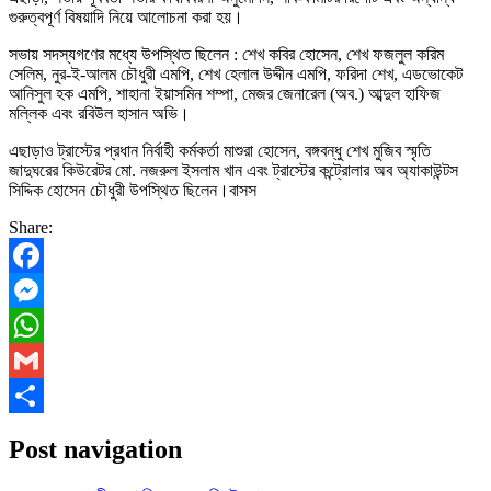
গুরুত্বপূর্ণ বিষয়াদি নিয়ে আলোচনা করা হয়।
সভায় সদস্যগণের মধ্যে উপস্থিত ছিলেন : শেখ কবির হোসেন, শেখ ফজলুল করিম
সেলিম, নুর-ই-আলম চৌধুরী এমপি, শেখ হেলাল উদ্দীন এমপি, ফরিদা শেখ, এডভোকেট
আনিসুল হক এমপি, শাহানা ইয়াসমিন শম্পা, মেজর জেনারেল (অব.) আব্দুল হাফিজ
মল্লিক এবং রবিউল হাসান অভি।
এছাড়াও ট্রাস্টের প্রধান নির্বাহী কর্মকর্তা মাশুরা হোসেন, বঙ্গবন্ধু শেখ মুজিব স্মৃতি
জাদুঘরের কিউরেটর মো. নজরুল ইসলাম খান এবং ট্রাস্টের কন্ট্রোলার অব অ্যাকাউন্টস
সিদ্দিক হোসেন চৌধুরী উপস্থিত ছিলেন।বাসস
Share:
Facebook
Messenger
WhatsApp
Gmail
Share
Post navigation