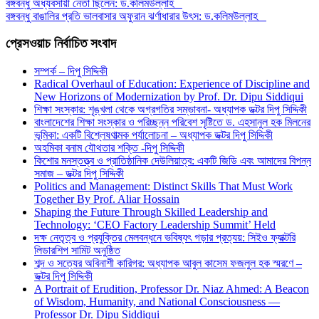
বঙ্গবন্ধু অধ্যবসায়ী নেতা ছিলেন: ড.কলিমউল্লাহ
বঙ্গবন্ধু বাঙালির প্রতি ভালবাসার অফুরান ঝর্ণাধারার উৎস: ড.কলিমউল্লাহ
প্রেসওয়াচ নির্বাচিত সংবাদ
সম্পর্ক – দিপু সিদ্দিকী
Radical Overhaul of Education: Experience of Discipline and
New Horizons of Modernization by Prof. Dr. Dipu Siddiqui
শিক্ষা সংস্কার: শৃঙ্খলা থেকে অগ্রগতির সম্ভাবনা- অধ্যাপক ডক্টর দিপু সিদ্দিকী
বাংলাদেশের শিক্ষা সংস্কার ও পরিচ্ছন্ন পরিবেশ সৃষ্টিতে ড. এহসানুল হক মিলনের
ভূমিকা: একটি বিশ্লেষণাত্মক পর্যালোচনা – অধ্যাপক ডক্টর দিপু সিদ্দিকী
অহমিকা বনাম যৌথতার শক্তি -দিপু সিদ্দিকী
কিশোর মনস্তত্ত্ব ও প্রাতিষ্ঠানিক দেউলিয়াত্ব: একটি জিডি এবং আমাদের বিপন্ন
সমাজ – ডক্টর দিপু সিদ্দিকী
Politics and Management: Distinct Skills That Must Work
Together By Prof. Aliar Hossain
Shaping the Future Through Skilled Leadership and
Technology: ‘CEO Factory Leadership Summit’ Held
দক্ষ নেতৃত্ব ও প্রযুক্তির মেলবন্ধনে ভবিষ্যৎ গড়ার প্রত্যয়: সিইও ফ্যাক্টরি
লিডারশিপ সামিট অনুষ্ঠিত
শব্দ ও সত্যের অবিনাশী কারিগর: অধ্যাপক আবুল কাসেম ফজলুল হক স্মরণে –
ডক্টর দিপু সিদ্দিকী
A Portrait of Erudition, Professor Dr. Niaz Ahmed: A Beacon
of Wisdom, Humanity, and National Consciousness —
Professor Dr. Dipu Siddiqui