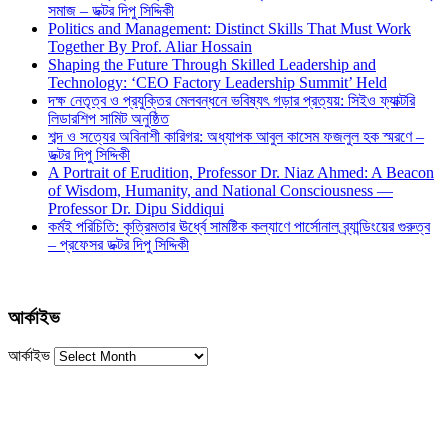
সমাজ – ডক্টর দিপু সিদ্দিকী
Politics and Management: Distinct Skills That Must Work
Together By Prof. Aliar Hossain
Shaping the Future Through Skilled Leadership and
Technology: ‘CEO Factory Leadership Summit’ Held
দক্ষ নেতৃত্ব ও প্রযুক্তির মেলবন্ধনে ভবিষ্যৎ গড়ার প্রত্যয়: সিইও ফ্যাক্টরি
লিডারশিপ সামিট অনুষ্ঠিত
শব্দ ও সত্যের অবিনাশী কারিগর: অধ্যাপক আবুল কাসেম ফজলুল হক স্মরণে –
ডক্টর দিপু সিদ্দিকী
A Portrait of Erudition, Professor Dr. Niaz Ahmed: A Beacon
of Wisdom, Humanity, and National Consciousness —
Professor Dr. Dipu Siddiqui
কর্মই পরিচিতি: কৃত্রিমতার ঊর্ধ্বে সামষ্টিক কল্যাণে পার্সোনাল ব্র্যান্ডিংয়ের গুরুত্ব
– প্রফেসর ডক্টর দিপু সিদ্দিকী
আর্কাইভ
আর্কাইভ