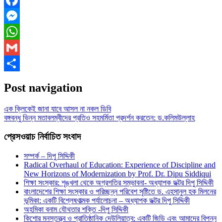
Facebook
Messenger
WhatsApp
Gmail
Share
Post navigation
এক ক্লিকেই জানা যাবে আসল না নকল ডিবি
বঙ্গবন্ধু ভিন্ন মতাবলম্বীদের প্রতিও সহমর্মিতা প্রদর্শন করতেন: ড.কলিমউল্লাহ
প্রেসওয়াচ নির্বাচিত সংবাদ
সম্পর্ক – দিপু সিদ্দিকী
Radical Overhaul of Education: Experience of Discipline and
New Horizons of Modernization by Prof. Dr. Dipu Siddiqui
শিক্ষা সংস্কার: শৃঙ্খলা থেকে অগ্রগতির সম্ভাবনা- অধ্যাপক ডক্টর দিপু সিদ্দিকী
বাংলাদেশের শিক্ষা সংস্কার ও পরিচ্ছন্ন পরিবেশ সৃষ্টিতে ড. এহসানুল হক মিলনের
ভূমিকা: একটি বিশ্লেষণাত্মক পর্যালোচনা – অধ্যাপক ডক্টর দিপু সিদ্দিকী
অহমিকা বনাম যৌথতার শক্তি -দিপু সিদ্দিকী
কিশোর মনস্তত্ত্ব ও প্রাতিষ্ঠানিক দেউলিয়াত্ব: একটি জিডি এবং আমাদের বিপন্ন