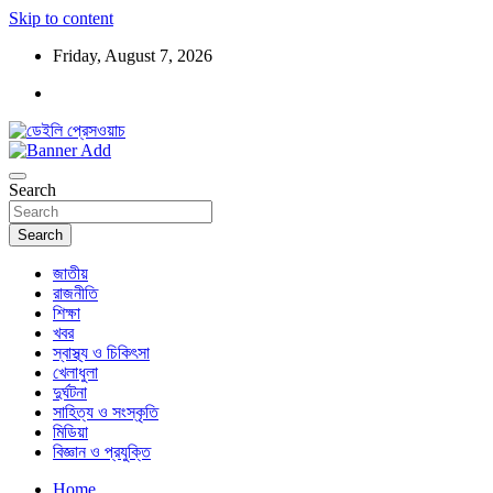
Skip to content
Friday, August 7, 2026
ডেইলি প্রেসওয়াচ মুক্তিযুদ্ধের চেতনায় উদ্বুদ্ধ মুখপত্র
ডেইলি প্রেসওয়াচ
Search
Search
জাতীয়
রাজনীতি
শিক্ষা
খবর
স্বাস্থ্য ও চিকিৎসা
খেলাধুলা
দুর্ঘটনা
সাহিত্য ও সংস্কৃতি
মিডিয়া
বিজ্ঞান ও প্রযুক্তি
Home