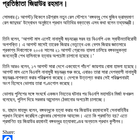
প্রতিষ্ঠাতা জিয়াউর রহমান।
সোমবার (১ আগস্ট) বিকেলে চট্টগ্রাম নতুন রেল স্টেশনে ‘বঙ্গবন্ধু শেখ মুজিব ভ্রাম্যমাণ
রেল জাদুঘর’ উদ্বোধন অনুষ্ঠানে প্রধান অতিথির বক্তব্যে এসব কথা বলেন তথ্যমন্ত্রী।
তিনি বলেন, ‘আগস্ট মাস এলেই নানামুখী ষড়যন্ত্রে সরব হয় বিএনপি এবং স্বাধীনতাবিরোধী
অপশক্তি। এ আগস্ট মাসেই তারেক জিয়ার নেতৃত্বে এবং বেগম জিয়ার জ্ঞাতসারে
প্রকাশ্য দিবালোকে ২০০৪ সালের ২১ আগস্ট গ্রেনেড হামলা চালিয়ে বঙ্গবন্ধুকন্যা
জননেত্রী শেখ হাসিনাকে হত্যার অপচেষ্টা চালানো হয়েছে।’
তিনি আরও বলেন, ১৭ আগস্ট সারা দেশে একযোগে পাঁচশ’ জায়গায় বোমা হামলা হয়েছে।
আগস্ট মাস এলে বিএনপি নানামুখী ষড়যন্ত্র শুরু করে, এবারও তারা সারা দেশব্যাপী নানামুখী
ষড়যন্ত্র-নাশকতা করার পরিকল্পনা করেছে। দেশকে উত্তপ্ত করার সেই পরিকল্পনারই
অংশ হিসেবে ভোলায় তারা গণ্ডগোল করেছে।
ভোলায় পুলিশের সঙ্গে সংঘর্ষে একজন নিহতের ঘটনার পর বিএনপি মহাসচিব মির্জা ফখরুল
বলেছেন, পুলিশ দিয়ে সরকার আন্দোলন ঠেকানোর অপচেষ্টা চালাচ্ছে।
ড. হাছান মাহমুদ বলেন, বঙ্গবন্ধুকে হত্যা করার পর জিয়াউর রহমানকেই সেনাবাহিনীর
প্রধান নিয়োগ করেছিল খোন্দকার মোশতাক আহমেদ। এতে কি প্রমাণিত হয়? এতে
প্রমাণিত হয় জিয়াউর রহমানই বঙ্গবন্ধুর হত্যাকাণ্ডের অন্যতম প্রধান কুশীলব।
Share: