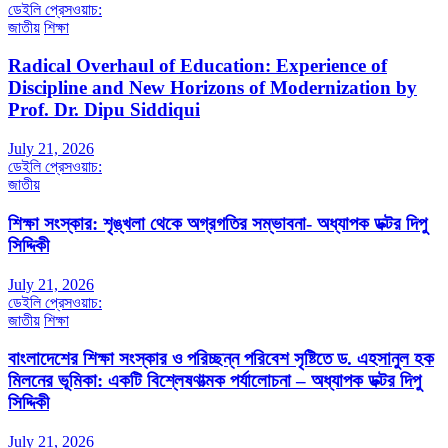
ডেইলি প্রেসওয়াচ:
জাতীয়
শিক্ষা
Radical Overhaul of Education: Experience of
Discipline and New Horizons of Modernization by
Prof. Dr. Dipu Siddiqui
July 21, 2026
ডেইলি প্রেসওয়াচ:
জাতীয়
শিক্ষা সংস্কার: শৃঙ্খলা থেকে অগ্রগতির সম্ভাবনা- অধ্যাপক ডক্টর দিপু
সিদ্দিকী
July 21, 2026
ডেইলি প্রেসওয়াচ:
জাতীয়
শিক্ষা
বাংলাদেশের শিক্ষা সংস্কার ও পরিচ্ছন্ন পরিবেশ সৃষ্টিতে ড. এহসানুল হক
মিলনের ভূমিকা: একটি বিশ্লেষণাত্মক পর্যালোচনা – অধ্যাপক ডক্টর দিপু
সিদ্দিকী
July 21, 2026