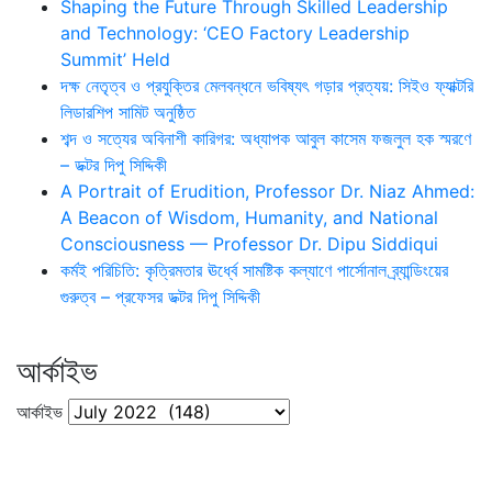
Shaping the Future Through Skilled Leadership
and Technology: ‘CEO Factory Leadership
Summit’ Held
দক্ষ নেতৃত্ব ও প্রযুক্তির মেলবন্ধনে ভবিষ্যৎ গড়ার প্রত্যয়: সিইও ফ্যাক্টরি
লিডারশিপ সামিট অনুষ্ঠিত
শব্দ ও সত্যের অবিনাশী কারিগর: অধ্যাপক আবুল কাসেম ফজলুল হক স্মরণে
– ডক্টর দিপু সিদ্দিকী
A Portrait of Erudition, Professor Dr. Niaz Ahmed:
A Beacon of Wisdom, Humanity, and National
Consciousness — Professor Dr. Dipu Siddiqui
কর্মই পরিচিতি: কৃত্রিমতার ঊর্ধ্বে সামষ্টিক কল্যাণে পার্সোনাল ব্র্যান্ডিংয়ের
গুরুত্ব – প্রফেসর ডক্টর দিপু সিদ্দিকী
আর্কাইভ
আর্কাইভ