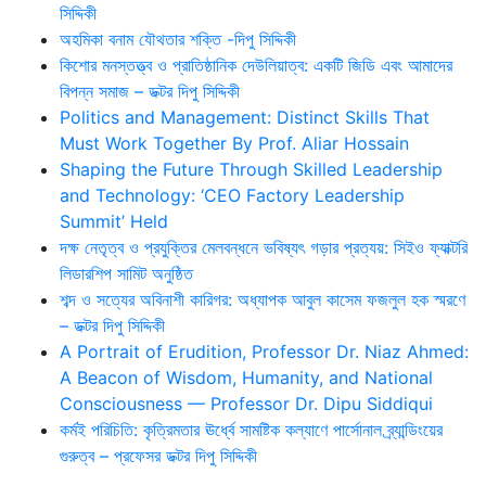
সিদ্দিকী
অহমিকা বনাম যৌথতার শক্তি -দিপু সিদ্দিকী
কিশোর মনস্তত্ত্ব ও প্রাতিষ্ঠানিক দেউলিয়াত্ব: একটি জিডি এবং আমাদের
বিপন্ন সমাজ – ডক্টর দিপু সিদ্দিকী
Politics and Management: Distinct Skills That
Must Work Together By Prof. Aliar Hossain
Shaping the Future Through Skilled Leadership
and Technology: ‘CEO Factory Leadership
Summit’ Held
দক্ষ নেতৃত্ব ও প্রযুক্তির মেলবন্ধনে ভবিষ্যৎ গড়ার প্রত্যয়: সিইও ফ্যাক্টরি
লিডারশিপ সামিট অনুষ্ঠিত
শব্দ ও সত্যের অবিনাশী কারিগর: অধ্যাপক আবুল কাসেম ফজলুল হক স্মরণে
– ডক্টর দিপু সিদ্দিকী
A Portrait of Erudition, Professor Dr. Niaz Ahmed:
A Beacon of Wisdom, Humanity, and National
Consciousness — Professor Dr. Dipu Siddiqui
কর্মই পরিচিতি: কৃত্রিমতার ঊর্ধ্বে সামষ্টিক কল্যাণে পার্সোনাল ব্র্যান্ডিংয়ের
গুরুত্ব – প্রফেসর ডক্টর দিপু সিদ্দিকী