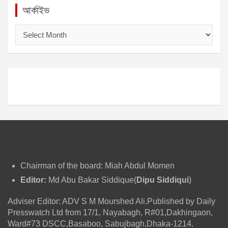
আর্কাইভ
আ
র্কা
ই
ভ
Chairman of the board: Miah Abdul Momen
Editor:
Md Abu Bakar Siddique(
Dipu Siddiqui
)
Adviser Editor: ADV S M Mourshed Ali.Published by Daily
Presswatch Ltd from 17/1, Nayabagh, R#01,Dakhingaon,
Ward#73 DSCC,Basaboo, Sabujbagh,Dhaka-1214.