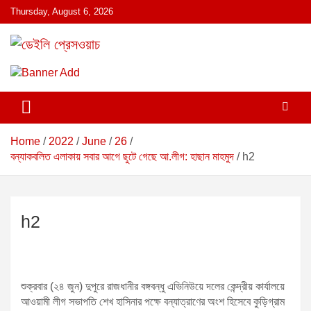
S
Thursday, August 6, 2026
k
i
p
ডেইলি প্রেসওয়াচ মুক্তিযুদ্ধের চেতনায় উদ্বুদ্ধ মুখপত্র
ডেইলি প্রেসওয়াচ
t
o
c
o
n
Home
2022
June
26
t
বন্যাকবলিত এলাকায় সবার আগে ছুটে গেছে আ.লীগ: হাছান মাহমুদ
h2
e
n
t
h2
শুক্রবার (২৪ জুন) দুপুরে রাজধানীর বঙ্গবন্ধু এভিনিউয়ে দলের কেন্দ্রীয় কার্যালয়ে
আওয়ামী লীগ সভাপতি শেখ হাসিনার পক্ষে বন্যাত্রাণের অংশ হিসেবে কুড়িগ্রাম