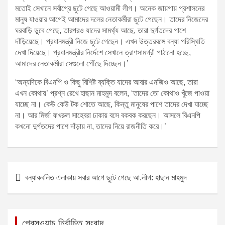
মতোই সেখানে সর্বাগ্রে ছুটে গেছে আওয়ামী লীগ। অনেক জায়গায় প্রশাসনের
মানুষ যাওয়ার আগেই আমাদের দলের নেতাকর্মীরা ছুটে গেছেন। তাদের নিজেদের
ঘরবাড়ি ডুবে গেছে, তারপরও যাদের সামর্থ্য আছে, তারা দুর্গতদের পাশে
দাঁড়িয়েছে। প্রধানমন্ত্রী নিজে ছুটে গেছেন। এখন উত্তরবঙ্গে বন্যা পরিস্থিতি
দেখা দিয়েছে। প্রধানমন্ত্রীর নির্দেশে সেখানে ত্রাণসামগ্রী পাঠানো হচ্ছে,
আমাদের নেতাকর্মীরা সেগুলো পৌঁছে দিচ্ছেন।’
‘অন্যদিকে বিএনপি ও কিছু বিশিষ্ট ব্যক্তি যাদের আবার এনজিও আছে, তারা
এখন কোথায়’ প্রশ্ন রেখে হাছান মাহমুদ বলেন, ‘তাদের তো কোথাও খুঁজে পাওয়া
যাচ্ছে না। কেউ কেউ টক শোতে আছে, কিন্তু মানুষের পাশে তাদের দেখা যাচ্ছে
না। আর মির্জা ফখরুল সাহেবরা ঢাকায় বসে বকবক করছেন। আসলে বিএনপি
কখনো দুর্গতদের পাশে দাঁড়ায় না, তাদের নিয়ে রাজনীতি করে।’
P
বন্যাকবলিত এলাকায় সবার আগে ছুটে গেছে আ.লীগ: হাছান মাহমুদ
o
s
t
প্রেসওয়াচ নির্বাচিত সংবাদ