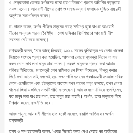
ও নেত্রকোনা জেলার দুর্গতদের মাঝে ত্রাণ বিতরণে প্রধান অতিথির বক্তৃতায়
একথা বলেন। আওয়ামী লীগের ত্রাণ ও সমাজকল্যাণ সম্পাদক সুজিত রায় নন্দী
অনুষ্ঠানে সভাপতিত্ব করেন।
ড. হাছান বলেন, দুর্গত-পীড়িত মানুষের কাছে সর্বাগ্রে ছুটে যাওয়া আওয়ামী
লীগের অন্যতম প্রধান বৈশিষ্ট্য। শেখ হাসিনার নির্দেশমতো আওয়ামী লীগ
সবসময় সেটি করে আসছে।
তথ্যমন্ত্রী বলেন, ‘মনে আছে নিশ্চয়ই, ১৯৯১ সালের ঘুর্ণিঝড়ের পর বেগম খালেদা
জিয়াকে সংসদে প্রশ্ন করা হয়েছিল, আপনারা কোনো ব্যবস্থা নিলেন না যার
দরুন দেশে লাখ লাখ মানুষ মারা গেলো। জ্যেষ্ঠ মানুষকে শ্রদ্ধা করা আমার
পরিবার শিখিয়েছে, জননেত্রী শেখ হাসিনাও সে শিক্ষা দিয়েছেন, কিন্তু কথার
পিঠে কথা আসে তাই বলতেই হয়- তখন পাকিস্তানের প্রধানমন্ত্রী নওয়াজ শরিফ
দেশে এসেছিলেন এবং চট্টগ্রামের বাতাসে যখন লাশের গন্ধ ভাসছে, তখন বেগম
খালেদা জিয়া একদিনে সাতটি শাড়ি বদলেছেন। আর সংসদে দাঁড়িয়ে বলেছিলেন,
যত মানুষ মারা যাওয়ার কথা, তত মানুষ মারা যায়নি। অর্থাৎ, তারা মানুষকে নিয়ে
উপহাস করেন, রাজনীতি করে।’
আরও পড়ুন: আওয়ামী লীগের হাত ধরেই এসেছে বাঙালি জাতির সব অর্জন:
তথ্যমন্ত্রী
তথ্য ও সম্প্রচারমন্ত্রী বলেন, ‘এবার সিলেটে বন্যা দেখা দেয়ার পর অতীতের