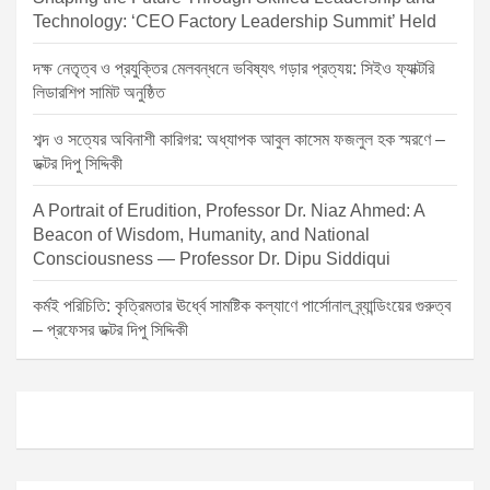
Technology: ‘CEO Factory Leadership Summit’ Held
দক্ষ নেতৃত্ব ও প্রযুক্তির মেলবন্ধনে ভবিষ্যৎ গড়ার প্রত্যয়: সিইও ফ্যাক্টরি
লিডারশিপ সামিট অনুষ্ঠিত
শব্দ ও সত্যের অবিনাশী কারিগর: অধ্যাপক আবুল কাসেম ফজলুল হক স্মরণে –
ডক্টর দিপু সিদ্দিকী
A Portrait of Erudition, Professor Dr. Niaz Ahmed: A
Beacon of Wisdom, Humanity, and National
Consciousness — Professor Dr. Dipu Siddiqui
কর্মই পরিচিতি: কৃত্রিমতার ঊর্ধ্বে সামষ্টিক কল্যাণে পার্সোনাল ব্র্যান্ডিংয়ের গুরুত্ব
– প্রফেসর ডক্টর দিপু সিদ্দিকী