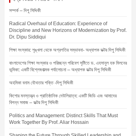
n
সম্পর্ক – দিপু সিদ্দিকী
a
v
Radical Overhaul of Education: Experience of
Discipline and New Horizons of Modernization by Prof.
i
Dr. Dipu Siddiqui
g
শিক্ষা সংস্কার: শৃঙ্খলা থেকে অগ্রগতির সম্ভাবনা- অধ্যাপক ডক্টর দিপু সিদ্দিকী
a
t
বাংলাদেশের শিক্ষা সংস্কার ও পরিচ্ছন্ন পরিবেশ সৃষ্টিতে ড. এহসানুল হক মিলনের
ভূমিকা: একটি বিশ্লেষণাত্মক পর্যালোচনা – অধ্যাপক ডক্টর দিপু সিদ্দিকী
i
o
অহমিকা বনাম যৌথতার শক্তি -দিপু সিদ্দিকী
n
কিশোর মনস্তত্ত্ব ও প্রাতিষ্ঠানিক দেউলিয়াত্ব: একটি জিডি এবং আমাদের
বিপন্ন সমাজ – ডক্টর দিপু সিদ্দিকী
Politics and Management: Distinct Skills That Must
Work Together By Prof. Aliar Hossain
Shaping the Future Through Skilled Leadership and