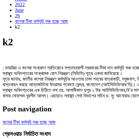
2022
June
26
কলেরা টিকা কর্মসূচি শুরু হচ্ছে আজ
k2
k2
: ডায়রিয়া ও কলেরা সংক্রমণ প্রতিরোধে সপ্তাহব্যাপী সরকারের টিকা দান কর্মসূচি শুরু
স্বাস্থ্য অধিদপ্তরের সংক্রামক রোগ নিয়ন্ত্রণ (সিডিসি) সূত্র একথা জানিয়েছে।
সূত্র জানায়, জাতীয় কলেরা নিয়ন্ত্রণ কর্মসূচির আওতায় ঢাকা শহরের যাত্রাবাড়ী, সবুজবাগ, 
বাস্তবায়ন করছে আন্তর্জাতিক উদরাময় গবেষণা কেন্দ্র, বাংলাদেশ (আইসিডিডিআর’বি)। এরই 
স্বাস্থ্য অধিদপ্তরের এক চিঠিতে বলা হয়, আগামীকাল দুপুর ২ টায় আইসিডিডিআর,বি’র সাসা
বাসার মোহাম্মদ খুরশীদ আলম। এছাড়াও স্বাস্থ্য সেবা বিভাগের সচিব ড. মু: আনোয়ার হো
Post navigation
কলেরা টিকা কর্মসূচি শুরু হচ্ছে আজ
প্রেসওয়াচ নির্বাচিত সংবাদ