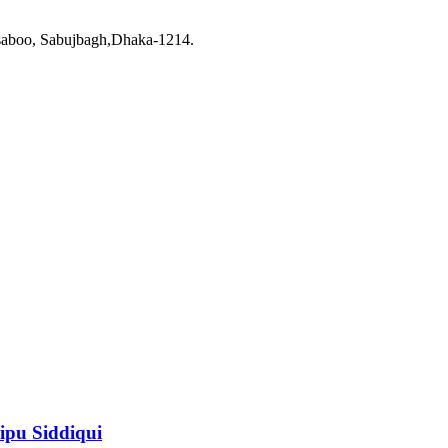
saboo, Sabujbagh,Dhaka-1214.
ipu Siddiqui