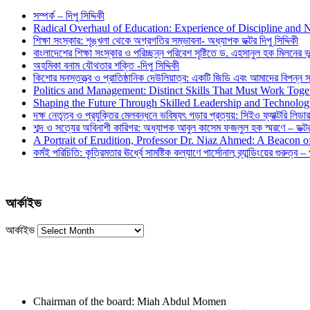
সম্পর্ক – দিপু সিদ্দিকী
Radical Overhaul of Education: Experience of Discipline and 
শিক্ষা সংস্কার: শৃঙ্খলা থেকে অগ্রগতির সম্ভাবনা- অধ্যাপক ডক্টর দিপু সিদ্দিকী
বাংলাদেশের শিক্ষা সংস্কার ও পরিচ্ছন্ন পরিবেশ সৃষ্টিতে ড. এহসানুল হক মিলনের ভূম
অহমিকা বনাম যৌথতার শক্তি -দিপু সিদ্দিকী
কিশোর মনস্তত্ত্ব ও প্রাতিষ্ঠানিক দেউলিয়াত্ব: একটি জিডি এবং আমাদের বিপন্ন সমা
Politics and Management: Distinct Skills That Must Work Toge
Shaping the Future Through Skilled Leadership and Technolo
দক্ষ নেতৃত্ব ও প্রযুক্তির মেলবন্ধনে ভবিষ্যৎ গড়ার প্রত্যয়: সিইও ফ্যাক্টরি লিডার
শব্দ ও সত্যের অবিনাশী কারিগর: অধ্যাপক আবুল কাসেম ফজলুল হক স্মরণে – ডক্টর দ
A Portrait of Erudition, Professor Dr. Niaz Ahmed: A Beacon
কর্মই পরিচিতি: কৃত্রিমতার ঊর্ধ্বে সামষ্টিক কল্যাণে পার্সোনাল ব্র্যান্ডিংয়ের গুরুত্ব –
আর্কাইভ
আর্কাইভ
Chairman of the board: Miah Abdul Momen