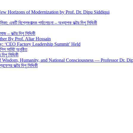
New Horizons of Modernization by Prof. Dr. Dipu Siddiqui
িকা: একটি বিশ্লেষণাত্মক পর্যালোচনা – অধ্যাপক ডক্টর দিপু সিদ্দিকী
জ – ডক্টর দিপু সিদ্দিকী
ther By Prof. Aliar Hossain
gy: ‘CEO Factory Leadership Summit’ Held
শিপ সামিট অনুষ্ঠিত
িপু সিদ্দিকী
 of Wisdom, Humanity, and National Consciousness — Professor Dr. Di
 প্রফেসর ডক্টর দিপু সিদ্দিকী