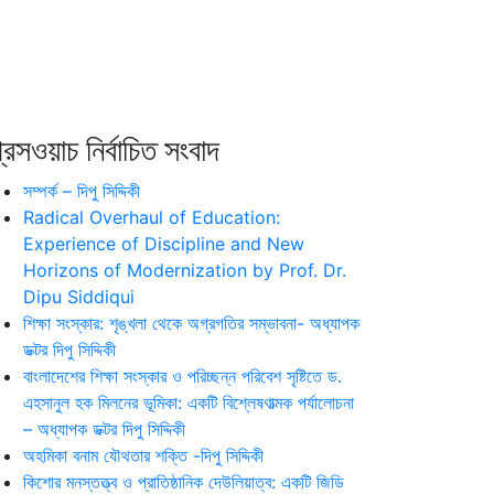
রেসওয়াচ নির্বাচিত সংবাদ
সম্পর্ক – দিপু সিদ্দিকী
Radical Overhaul of Education:
Experience of Discipline and New
Horizons of Modernization by Prof. Dr.
Dipu Siddiqui
শিক্ষা সংস্কার: শৃঙ্খলা থেকে অগ্রগতির সম্ভাবনা- অধ্যাপক
ডক্টর দিপু সিদ্দিকী
বাংলাদেশের শিক্ষা সংস্কার ও পরিচ্ছন্ন পরিবেশ সৃষ্টিতে ড.
এহসানুল হক মিলনের ভূমিকা: একটি বিশ্লেষণাত্মক পর্যালোচনা
– অধ্যাপক ডক্টর দিপু সিদ্দিকী
অহমিকা বনাম যৌথতার শক্তি -দিপু সিদ্দিকী
কিশোর মনস্তত্ত্ব ও প্রাতিষ্ঠানিক দেউলিয়াত্ব: একটি জিডি