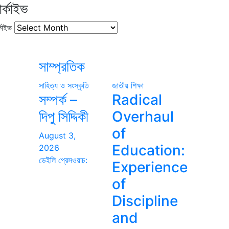
র্কাইভ
কাইভ
সাম্প্রতিক
সাহিত্য ও সংস্কৃতি
জাতীয়
শিক্ষা
সম্পর্ক –
Radical
দিপু সিদ্দিকী
Overhaul
of
August 3,
Education:
2026
ডেইলি প্রেসওয়াচ:
Experience
of
Discipline
and