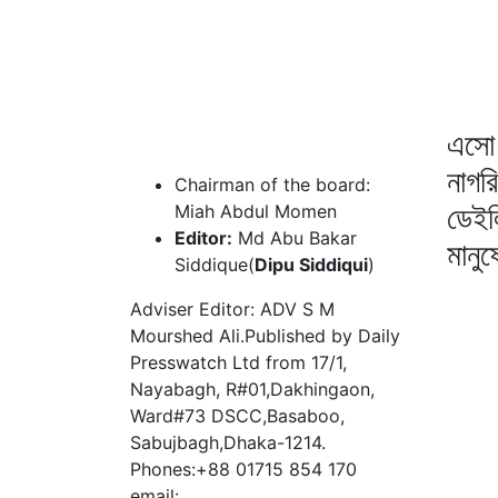
এসো 
নাগর
Chairman of the board:
ডেইল
Miah Abdul Momen
Editor:
Md Abu Bakar
মানু
Siddique(
Dipu Siddiqui
)
Adviser Editor: ADV S M
Mourshed Ali.Published by Daily
Presswatch Ltd from 17/1,
Nayabagh, R#01,Dakhingaon,
Ward#73 DSCC,Basaboo,
Sabujbagh,Dhaka-1214.
Phones:+88 01715 854 170
email: