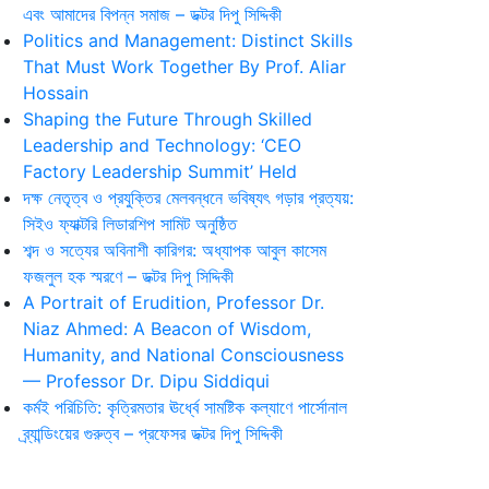
এবং আমাদের বিপন্ন সমাজ – ডক্টর দিপু সিদ্দিকী
Politics and Management: Distinct Skills
That Must Work Together By Prof. Aliar
Hossain
Shaping the Future Through Skilled
Leadership and Technology: ‘CEO
Factory Leadership Summit’ Held
দক্ষ নেতৃত্ব ও প্রযুক্তির মেলবন্ধনে ভবিষ্যৎ গড়ার প্রত্যয়:
সিইও ফ্যাক্টরি লিডারশিপ সামিট অনুষ্ঠিত
শব্দ ও সত্যের অবিনাশী কারিগর: অধ্যাপক আবুল কাসেম
ফজলুল হক স্মরণে – ডক্টর দিপু সিদ্দিকী
A Portrait of Erudition, Professor Dr.
Niaz Ahmed: A Beacon of Wisdom,
Humanity, and National Consciousness
— Professor Dr. Dipu Siddiqui
কর্মই পরিচিতি: কৃত্রিমতার ঊর্ধ্বে সামষ্টিক কল্যাণে পার্সোনাল
ব্র্যান্ডিংয়ের গুরুত্ব – প্রফেসর ডক্টর দিপু সিদ্দিকী