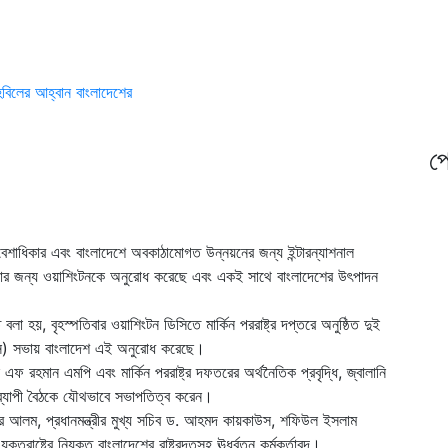
তহবিলের আহ্বান বাংলাদেশের
প্
প্রবেশাধিকার এবং বাংলাদেশে অবকাঠামোগত উন্নয়নের জন্য ইন্টারন্যাশনাল
ওয়ার জন্য ওয়াশিংটনকে অনুরোধ করেছে এবং একই সাথে বাংলাদেশের উৎপাদন
।
লা হয়, বৃহস্পতিবার ওয়াশিংটন ডিসিতে মার্কিন পররাষ্ট্র দপ্তরে অনুষ্ঠিত দুই
ইসি) সভায় বাংলাদেশ এই অনুরোধ করেছে।
ন এফ রহমান এমপি এবং মার্কিন পররাষ্ট্র দফতরের অর্থনৈতিক প্রবৃদ্ধি, জ্বালানি
িনব্যাপী বৈঠকে যৌথভাবে সভাপতিত্ব করেন।
হরিয়ার আলম, প্রধানমন্ত্রীর মুখ্য সচিব ড. আহমদ কায়কাউস, শফিউল ইসলাম
াষ্ট্রে নিযুক্ত বাংলাদেশের রাষ্ট্রদূতসহ ঊর্ধ্বতন কর্মকর্তাবৃন্দ।