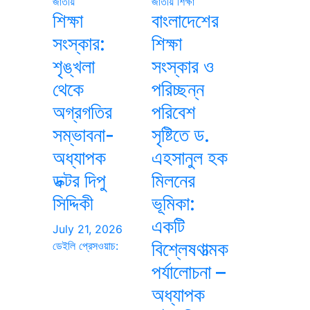
জাতীয়
জাতীয়
শিক্ষা
শিক্ষা
বাংলাদেশের
সংস্কার:
শিক্ষা
শৃঙ্খলা
সংস্কার ও
থেকে
পরিচ্ছন্ন
অগ্রগতির
পরিবেশ
সম্ভাবনা-
সৃষ্টিতে ড.
অধ্যাপক
এহসানুল হক
ডক্টর দিপু
মিলনের
সিদ্দিকী
ভূমিকা:
একটি
July 21, 2026
বিশ্লেষণাত্মক
ডেইলি প্রেসওয়াচ:
পর্যালোচনা –
অধ্যাপক