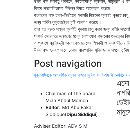
উভয় পক্ষ জলবায়ু পরিবর্তন, নবায়নযোগ্য জ্বালানি, সামুদ্রিক ও
বিষয়ে সহযোগিতাসহ বিভিন্ন বিষয়ে আলোচনা করেছে।
বাংলাদেশ পক্ষ ঢাকা-নিউইয়র্ক সরাসরি বিমানের ফ্লাইট পুনরায় চ
জন্য মার্কিন যুক্তরাষ্ট্রের দৃষ্টি আকর্ষণ করেছে।
তারা যত দ্রুত সম্ভব ফ্লাইট পুনরায় চালু করার জন্য ঘনিষ্ঠ সহয
সম্পর্ক জোরদারে জনগণের মধ্যে যোগাযোগ বাড়ানোর গুরুত্বের 
এ প্রসঙ্গে প্রতিমন্ত্রী আলম বাংলাদেশের শিক্ষার্থী ও ব্যবসায়ীদের ভ
উভয় পক্ষ ২০২৩ সালে ঢাকায় পারস্পরিক সুবিধাজনক সময়ে তৃ
Post navigation
যুক্তরাষ্ট্রকে অগ্রাধিকারমূলক বাজার সুবিধা ও ডিএফসি তহবিলের 
এসো 
নাগর
Chairman of the board:
ডেইল
Miah Abdul Momen
Editor:
Md Abu Bakar
মানু
Siddique(
Dipu Siddiqui
)
Adviser Editor: ADV S M