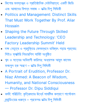
কিশোর মনস্তত্ত্ব ও প্রাতিষ্ঠানিক দেউলিয়াত্ব: একটি জিডি
এবং আমাদের বিপন্ন সমাজ – ডক্টর দিপু সিদ্দিকী
Politics and Management: Distinct Skills
That Must Work Together By Prof. Aliar
Hossain
Shaping the Future Through Skilled
Leadership and Technology: ‘CEO
Factory Leadership Summit’ Held
দক্ষ নেতৃত্ব ও প্রযুক্তির মেলবন্ধনে ভবিষ্যৎ গড়ার প্রত্যয়:
সিইও ফ্যাক্টরি লিডারশিপ সামিট অনুষ্ঠিত
শব্দ ও সত্যের অবিনাশী কারিগর: অধ্যাপক আবুল কাসেম
ফজলুল হক স্মরণে – ডক্টর দিপু সিদ্দিকী
A Portrait of Erudition, Professor Dr.
Niaz Ahmed: A Beacon of Wisdom,
Humanity, and National Consciousness
— Professor Dr. Dipu Siddiqui
কর্মই পরিচিতি: কৃত্রিমতার ঊর্ধ্বে সামষ্টিক কল্যাণে পার্সোনাল
ব্র্যান্ডিংয়ের গুরুত্ব – প্রফেসর ডক্টর দিপু সিদ্দিকী