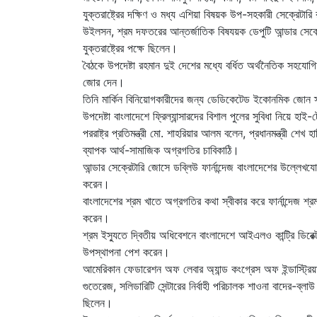
যুক্তরাষ্ট্রের দক্ষিণ ও মধ্য এশিয়া বিষয়ক উপ-সহকারী সেক্রেটারি র
উইলসন, শ্রম দফতরের আন্তর্জাতিক বিষযয়ক ডেপুটি আন্ডার সেক্রেটার
যুক্তরাষ্ট্রের পক্ষে ছিলেন।
বৈঠকে উপদেষ্টা রহমান দুই দেশের মধ্যে বর্ধিত অর্থনৈতিক সহযো
জোর দেন।
তিনি মার্কিন বিনিয়োগকারীদের জন্য ডেডিকেটেড ইকোনমিক জোন স্থাপন
উপদেষ্টা বাংলাদেশে ফ্রিল্যান্সারদের বিশাল পুলের সুবিধা নিয়ে 
পররাষ্ট্র প্রতিমন্ত্রী মো. শাহরিয়ার আলম বলেন, প্রধানমন্ত্রী শেখ
ব্যাপক আর্থ-সামাজিক অগ্রগতির চাবিকাঠি।
আন্ডার সেক্রেটারি জোসে ডব্লিউ ফার্নান্দেজ বাংলাদেশের উল্লেখ
করেন।
বাংলাদেশের শ্রম খাতে অগ্রগতির কথা স্বীকার করে ফার্নান্দেজ শ্র
করেন।
শ্রম ইস্যুতে দ্বিতীয় অধিবেশনে বাংলাদেশে আইএলও কান্ট্রি ডিরেক্
উপস্থাপনা পেশ করেন।
আমেরিকান ফেডারেশন অফ লেবার অ্যান্ড কংগ্রেস অফ ইন্ডাস্ট্
গুতেরেজ, সলিডারিটি সেন্টারের নির্বাহী পরিচালক শাওনা বাদের-ব
ছিলেন।