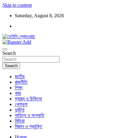
Skip to content
Saturday, August 8, 2026
ডেইলি প্রেসওয়াচ মুক্তিযুদ্ধের চেতনায় উদ্বুদ্ধ মুখপত্র
ডেইলি প্রেসওয়াচ
Search
Search
জাতীয়
রাজনীতি
শিক্ষা
খবর
স্বাস্থ্য ও চিকিৎসা
খেলাধুলা
দুর্ঘটনা
সাহিত্য ও সংস্কৃতি
মিডিয়া
বিজ্ঞান ও প্রযুক্তি
Home