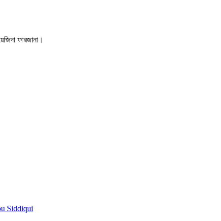
বায়েজিদা ফারজানা।
pu Siddiqui