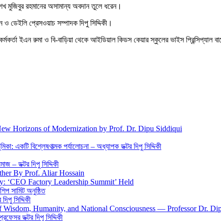
ধু শেখ মুজিবুর রহমানের অসামান্য অবদান তুলে ধরেন।
ন ও ডেইলি প্রেসওয়াচ সম্পাদক দিপু সিদ্দিকী।
কর্মকর্তা ইএন রুমা ও বি-বাড়িয়া থেকে আইডিয়াল কিডস কেয়ার স্কুলের ভাইস প্রিন্সিপ্যাল 
New Horizons of Modernization by Prof. Dr. Dipu Siddiqui
িকা: একটি বিশ্লেষণাত্মক পর্যালোচনা – অধ্যাপক ডক্টর দিপু সিদ্দিকী
জ – ডক্টর দিপু সিদ্দিকী
ther By Prof. Aliar Hossain
gy: ‘CEO Factory Leadership Summit’ Held
শিপ সামিট অনুষ্ঠিত
িপু সিদ্দিকী
 of Wisdom, Humanity, and National Consciousness — Professor Dr. Di
 প্রফেসর ডক্টর দিপু সিদ্দিকী