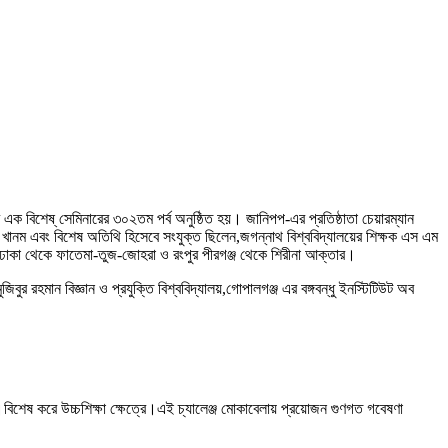
রে এক বিশেষ্ সেমিনারের ৩০২তম পর্ব অনুষ্ঠিত হয়। জানিপপ-এর প্রতিষ্ঠাতা চেয়ারম্যান
খানম এবং বিশেষ অতিথি হিসেবে সংযুক্ত ছিলেন,জগন্নাথ বিশ্ববিদ্যালয়ের শিক্ষক এস এম
-জলঢাকা থেকে ফাতেমা-তুজ-জোহরা ও রংপুর পীরগঞ্জ থেকে শিরীনা আক্তার।
ুর রহমান বিজ্ঞান ও প্রযুক্তি বিশ্ববিদ্যালয়,গোপালগঞ্জ এর বঙ্গবন্ধু ইনস্টিটিউট অব
বিশেষ করে উচ্চশিক্ষা ক্ষেত্রে।এই চ্যালেঞ্জ মোকাবেলায় প্রয়োজন গুণগত গবেষণা