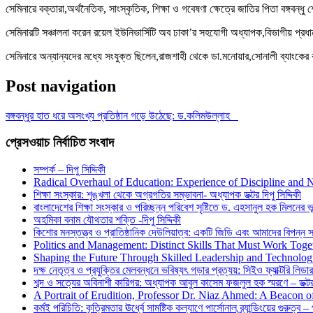
সেমিনারে বক্তারা,অর্থনৈতিক, সাংস্কৃতিক, শিক্ষা ও গবেষণা ক্ষেত্রে জাতির পিতা বঙ্গবন্
সেমিনারটি সঞ্চালনা করেন রয়েল ইউনিভার্সিটি অব ঢাকা’র সহযোগী অধ্যাপক,বিভাগীয় প্রধা
সেমিনারে অন্যান্যদের মধ্যে সংযুক্ত ছিলেন,রাজশাহী থেকে ডা.মনোয়ার,সোনালী ব্যাংকের 
Post navigation
বঙ্গবন্ধুর হাত ধরে অসংখ্য প্রতিষ্ঠান গড়ে উঠেছে: ড.কলিমউল্লাহ
প্রেসওয়াচ নির্বাচিত সংবাদ
সম্পর্ক – দিপু সিদ্দিকী
Radical Overhaul of Education: Experience of Discipline and 
শিক্ষা সংস্কার: শৃঙ্খলা থেকে অগ্রগতির সম্ভাবনা- অধ্যাপক ডক্টর দিপু সিদ্দিকী
বাংলাদেশের শিক্ষা সংস্কার ও পরিচ্ছন্ন পরিবেশ সৃষ্টিতে ড. এহসানুল হক মিলনের ভূম
অহমিকা বনাম যৌথতার শক্তি -দিপু সিদ্দিকী
কিশোর মনস্তত্ত্ব ও প্রাতিষ্ঠানিক দেউলিয়াত্ব: একটি জিডি এবং আমাদের বিপন্ন সমা
Politics and Management: Distinct Skills That Must Work Toge
Shaping the Future Through Skilled Leadership and Technolo
দক্ষ নেতৃত্ব ও প্রযুক্তির মেলবন্ধনে ভবিষ্যৎ গড়ার প্রত্যয়: সিইও ফ্যাক্টরি লিডার
শব্দ ও সত্যের অবিনাশী কারিগর: অধ্যাপক আবুল কাসেম ফজলুল হক স্মরণে – ডক্টর দ
A Portrait of Erudition, Professor Dr. Niaz Ahmed: A Beacon
কর্মই পরিচিতি: কৃত্রিমতার ঊর্ধ্বে সামষ্টিক কল্যাণে পার্সোনাল ব্র্যান্ডিংয়ের গুরুত্ব –