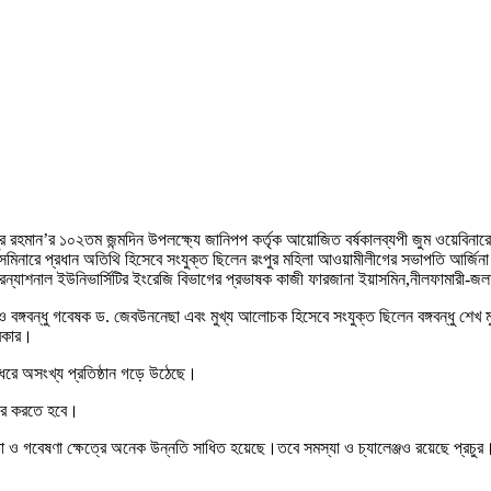
মুজিবুর রহমান’র ১০২তম জন্মদিন উপলক্ষ্যে জানিপপ কর্তৃক আয়োজিত বর্ষকালব্যপী জুম ওয়েবিনা
িনারে প্রধান অতিথি হিসেবে সংযুক্ত ছিলেন রংপুর মহিলা আওয়ামীলীগের সভাপতি আর্জিনা 
ারন্যাশনাল ইউনিভার্সিটির ইংরেজি বিভাগের প্রভাষক কাজী ফারজানা ইয়াসমিন,নীলফামারী
বঙ্গবন্ধু গবেষক ড. জেবউননেছা এবং মুখ্য আলোচক হিসেবে সংযুক্ত ছিলেন বঙ্গবন্ধু শেখ মুজিব
সরকার।
 ধরে অসংখ্য প্রতিষ্ঠান গড়ে উঠেছে।
্চার করতে হবে।
া ও গবেষণা ক্ষেত্রে অনেক উন্নতি সাধিত হয়েছে।তবে সমস্যা ও চ্যালেঞ্জও রয়েছে প্রচুর।