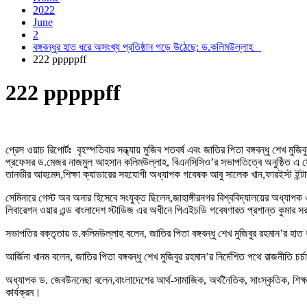
2022
June
2
বঙ্গবন্ধুর হাত ধরে অসংখ্য প্রতিষ্ঠান গড়ে উঠেছে: ড.কলিমউল্লাহ
222 pppppff
222 pppppff
প্রেস ওয়াচ রিপোর্টঃ বৃহস্পতিবার সন্ধ্যায় মুজিব শতবর্ষ এবং জাতির পিতা বঙ্গবন্ধু শেখ 
প্রফেসর ড.মেজর নাজমুল আহসান কলিমউল্লাহ, বিএনসিসিও’র সভাপতিত্বে অনুষ্ঠিত এ সেম
তানভীর আহমেদ,শিক্ষা ক্যাডারের সহযোগী অধ্যাপক গবেষক আবু সালেক খান,ফারইস্ট ইন্ট
সেমিনারে গেস্ট অব অনার হিসেবে সংযুক্ত ছিলেন,জাহাঙ্গীরনগর বিশ্ববিদ্যালয়ের অধ্যাপক ও 
লিবারেশন ওয়ার এন্ড বাংলাদেশ স্টাডিজ এর অধীনে পিএইচডি গবেষণারত প্রশান্ত কুমার 
সভাপতির বক্তৃতায় ড.কলিমউল্লাহ বলেন, জাতির পিতা বঙ্গবন্ধু শেখ মুজিবুর রহমান’র হাত
আর্জিনা খানম বলেন, জাতির পিতা বঙ্গবন্ধু শেখ মুজিবুর রহমান’র নির্দেশিত পথে রাজনীতি চর
অধ্যাপক ড. জেবউননেছা বলেন,বাংলাদেশের আর্থ-সামাজিক, অর্থনৈতিক, সাংস্কৃতিক, শিক্ষ
কার্যক্রম।