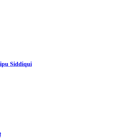
ipu Siddiqui
ী