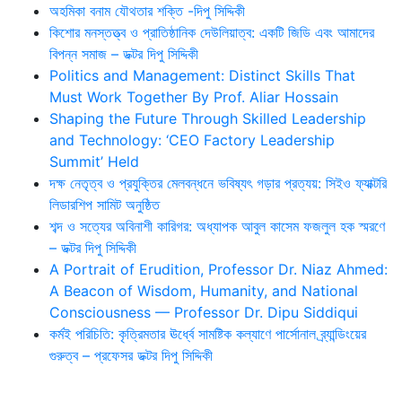
অহমিকা বনাম যৌথতার শক্তি -দিপু সিদ্দিকী
কিশোর মনস্তত্ত্ব ও প্রাতিষ্ঠানিক দেউলিয়াত্ব: একটি জিডি এবং আমাদের
বিপন্ন সমাজ – ডক্টর দিপু সিদ্দিকী
Politics and Management: Distinct Skills That
Must Work Together By Prof. Aliar Hossain
Shaping the Future Through Skilled Leadership
and Technology: ‘CEO Factory Leadership
Summit’ Held
দক্ষ নেতৃত্ব ও প্রযুক্তির মেলবন্ধনে ভবিষ্যৎ গড়ার প্রত্যয়: সিইও ফ্যাক্টরি
লিডারশিপ সামিট অনুষ্ঠিত
শব্দ ও সত্যের অবিনাশী কারিগর: অধ্যাপক আবুল কাসেম ফজলুল হক স্মরণে
– ডক্টর দিপু সিদ্দিকী
A Portrait of Erudition, Professor Dr. Niaz Ahmed:
A Beacon of Wisdom, Humanity, and National
Consciousness — Professor Dr. Dipu Siddiqui
কর্মই পরিচিতি: কৃত্রিমতার ঊর্ধ্বে সামষ্টিক কল্যাণে পার্সোনাল ব্র্যান্ডিংয়ের
গুরুত্ব – প্রফেসর ডক্টর দিপু সিদ্দিকী