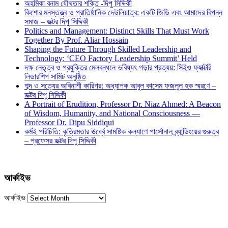
অহমিকা বনাম যৌথতার শক্তি -দিপু সিদ্দিকী
কিশোর মনস্তত্ত্ব ও প্রাতিষ্ঠানিক দেউলিয়াত্ব: একটি জিডি এবং আমাদের বিপন্ন
সমাজ – ডক্টর দিপু সিদ্দিকী
Politics and Management: Distinct Skills That Must Work
Together By Prof. Aliar Hossain
Shaping the Future Through Skilled Leadership and
Technology: ‘CEO Factory Leadership Summit’ Held
দক্ষ নেতৃত্ব ও প্রযুক্তির মেলবন্ধনে ভবিষ্যৎ গড়ার প্রত্যয়: সিইও ফ্যাক্টরি
লিডারশিপ সামিট অনুষ্ঠিত
শব্দ ও সত্যের অবিনাশী কারিগর: অধ্যাপক আবুল কাসেম ফজলুল হক স্মরণে –
ডক্টর দিপু সিদ্দিকী
A Portrait of Erudition, Professor Dr. Niaz Ahmed: A Beacon
of Wisdom, Humanity, and National Consciousness —
Professor Dr. Dipu Siddiqui
কর্মই পরিচিতি: কৃত্রিমতার ঊর্ধ্বে সামষ্টিক কল্যাণে পার্সোনাল ব্র্যান্ডিংয়ের গুরুত্ব
– প্রফেসর ডক্টর দিপু সিদ্দিকী
আর্কাইভ
আর্কাইভ