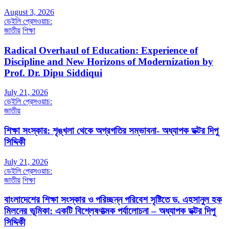
August 3, 2026
ডেইলি প্রেসওয়াচ:
জাতীয়
শিক্ষা
Radical Overhaul of Education: Experience of
Discipline and New Horizons of Modernization by
Prof. Dr. Dipu Siddiqui
July 21, 2026
ডেইলি প্রেসওয়াচ:
জাতীয়
শিক্ষা সংস্কার: শৃঙ্খলা থেকে অগ্রগতির সম্ভাবনা- অধ্যাপক ডক্টর দিপু
সিদ্দিকী
July 21, 2026
ডেইলি প্রেসওয়াচ:
জাতীয়
শিক্ষা
বাংলাদেশের শিক্ষা সংস্কার ও পরিচ্ছন্ন পরিবেশ সৃষ্টিতে ড. এহসানুল হক
মিলনের ভূমিকা: একটি বিশ্লেষণাত্মক পর্যালোচনা – অধ্যাপক ডক্টর দিপু
সিদ্দিকী