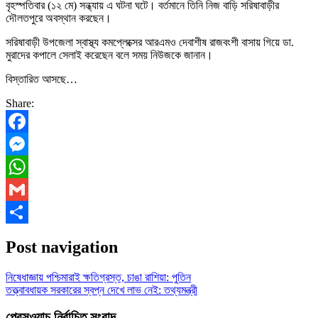
বৃহস্পতিবার (১২ মে) সন্ধ্যায় এ ঘটনা ঘটে। বর্তমানে তিনি নিজ বাড়ি সরিষাবাড়ীর
দৌলতপুরে অবস্থান করছেন।
সরিষাবাড়ী উপজেলা স্বাস্থ্য কমপ্লেক্সের আরএমও দেবাশীষ রাজবংশী বাসায় গিয়ে ডা.
মুরাদের কপালে সেলাই করেছেন বলে সময় নিউজকে জানান।
বিস্তারিত আসছে…
Share:
Facebook
Messenger
WhatsApp
Gmail
Share
Post navigation
নিষেধাজ্ঞায় পশ্চিমারাই ক্ষতিগ্রস্ত, চাঙা রাশিয়া: পুতিন
তত্ত্বাবধায়ক সরকারের স্বপ্ন দেখে লাভ নেই: তথ্যমন্ত্রী
প্রেসওয়াচ নির্বাচিত সংবাদ