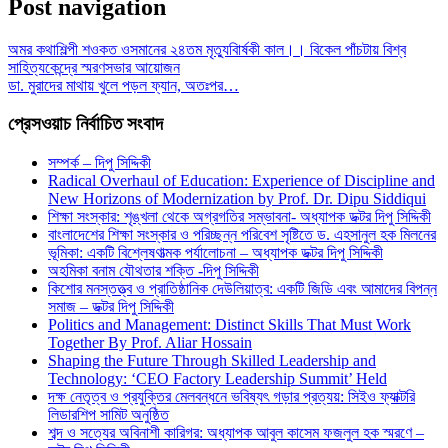
Post navigation
অমর কথাশিল্পী শওকত ওসমানের ২৪তম মৃত্যুবাির্ষকী কাল।। বিকেল পাঁচটায় বিশ্ব
সাহিত্যকেন্দ্রে স্মরণসভার আয়োজন
ডা. মুরাদের মাথায় খুলে পড়ল ফ্যান, অতঃপর…
প্রেসওয়াচ নির্বাচিত সংবাদ
সম্পর্ক – দিপু সিদ্দিকী
Radical Overhaul of Education: Experience of Discipline and
New Horizons of Modernization by Prof. Dr. Dipu Siddiqui
শিক্ষা সংস্কার: শৃঙ্খলা থেকে অগ্রগতির সম্ভাবনা- অধ্যাপক ডক্টর দিপু সিদ্দিকী
বাংলাদেশের শিক্ষা সংস্কার ও পরিচ্ছন্ন পরিবেশ সৃষ্টিতে ড. এহসানুল হক মিলনের
ভূমিকা: একটি বিশ্লেষণাত্মক পর্যালোচনা – অধ্যাপক ডক্টর দিপু সিদ্দিকী
অহমিকা বনাম যৌথতার শক্তি -দিপু সিদ্দিকী
কিশোর মনস্তত্ত্ব ও প্রাতিষ্ঠানিক দেউলিয়াত্ব: একটি জিডি এবং আমাদের বিপন্ন
সমাজ – ডক্টর দিপু সিদ্দিকী
Politics and Management: Distinct Skills That Must Work
Together By Prof. Aliar Hossain
Shaping the Future Through Skilled Leadership and
Technology: ‘CEO Factory Leadership Summit’ Held
দক্ষ নেতৃত্ব ও প্রযুক্তির মেলবন্ধনে ভবিষ্যৎ গড়ার প্রত্যয়: সিইও ফ্যাক্টরি
লিডারশিপ সামিট অনুষ্ঠিত
শব্দ ও সত্যের অবিনাশী কারিগর: অধ্যাপক আবুল কাসেম ফজলুল হক স্মরণে –