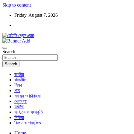
Skip to content
Friday, August 7, 2026
ডেইলি প্রেসওয়াচ মুক্তিযুদ্ধের চেতনায় উদ্বুদ্ধ মুখপত্র
ডেইলি প্রেসওয়াচ
Search
Search
জাতীয়
রাজনীতি
শিক্ষা
খবর
স্বাস্থ্য ও চিকিৎসা
খেলাধুলা
দুর্ঘটনা
সাহিত্য ও সংস্কৃতি
মিডিয়া
বিজ্ঞান ও প্রযুক্তি
Home