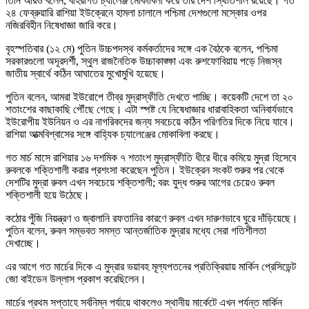
তিনি আরও বলেন, বহিরাগত চ্যালেঞ্জ মোকাবিলা করে তার দেশ স্থিতিশীল রয়েছে। গত
২৪ ফেব্রুয়ারি রাশিয়া ইউক্রেনে হামলা চালালে পশ্চিমা দেশগুলো মস্কোর ওপর
নজিরবিহীন নিষেধাজ্ঞা জারি করে।
বৃহস্পতিবার (১২ মে) পুতিন উচ্চপদস্থ কর্মকর্তাদের সঙ্গে এক বৈঠকে বলেন, পশ্চিমা
সরকারগুলো অদূরদর্শী, স্থুল রাজনৈতিক উচ্চাকাঙ্ক্ষা এবং রুশফোবিয়ায় পড়ে নিজস্ব
জাতীয় স্বার্থে কঠিন আঘাতের মুখোমুখি হয়েছে।
পুতিন বলেন, আমরা ইউরোপে তীব্র মুদ্রাস্ফীতি দেখতে পাচ্ছি। কয়েকটি দেশে তা ২০
শতাংশের কাছাকাছি পৌঁছে গেছে। এটা স্পষ্ট যে নিষেধাজ্ঞার ধারাবাহিকতা অনিবার্যভাবে
ইউরোপীয় ইউনিয়ন ও এর নাগরিকদের জন্য সবচেয়ে কঠিন পরিণতির দিকে নিয়ে যাবে।
রাশিয়া আত্মবিশ্বাসের সঙ্গে বাহ্যিক চ্যালেঞ্জের মোকাবিলা করছে।
গত মার্চ মাসে রাশিয়ার ১৬ দশমিক ৭ শতাংশ মুদ্রাস্ফীতি ধীরে ধীরে কমিয়ে মুদ্রা হিসেবে
রুবলকে শক্তিশালী করার প্রশংসা করেছেন পুতিন। ইউক্রেন সংকট শুরুর পর থেকে
দেশটির মুদ্রা রুবল এখন সবচেয়ে শক্তিশালী; বরং যুদ্ধ শুরুর আগের চেয়েও রুবল
শক্তিশালী হয়ে উঠেছে।
কঠোর পুঁজি নিয়ন্ত্রণ ও জ্বালানি রফতানির কারণে রুবল এখন দারুণভাবে ঘুরে দাঁড়িয়েছে।
পুতিন বলেন, রুবল সম্ভবত সমস্ত আন্তর্জাতিক মুদ্রার মধ্যে সেরা গতিশীলতা
দেখাচ্ছে।
এর আগে গত মার্চের দিকে এ মুদ্রার ভয়াবহ মূল্যপতনের প্রতিক্রিয়ায় মার্কিন প্রেসিডেন্ট
জো বাইডেন উল্লাস প্রকাশ করেছিলেন।
মার্চের প্রথম সপ্তাহে সর্বনিম্ন পর্যায়ে থাকলেও স্থানীয় মার্কেটে এখন পর্যন্ত মার্কিন