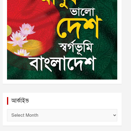
আর্কাইভ
আ
র্কা
ই