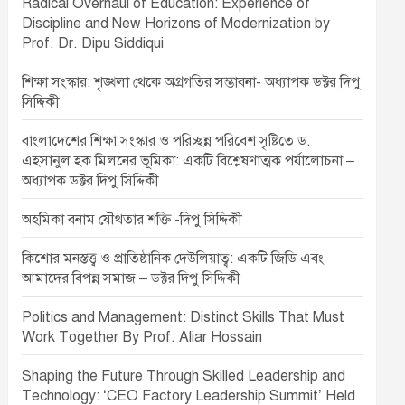
Radical Overhaul of Education: Experience of
Discipline and New Horizons of Modernization by
Prof. Dr. Dipu Siddiqui
শিক্ষা সংস্কার: শৃঙ্খলা থেকে অগ্রগতির সম্ভাবনা- অধ্যাপক ডক্টর দিপু
সিদ্দিকী
বাংলাদেশের শিক্ষা সংস্কার ও পরিচ্ছন্ন পরিবেশ সৃষ্টিতে ড.
এহসানুল হক মিলনের ভূমিকা: একটি বিশ্লেষণাত্মক পর্যালোচনা –
অধ্যাপক ডক্টর দিপু সিদ্দিকী
অহমিকা বনাম যৌথতার শক্তি -দিপু সিদ্দিকী
কিশোর মনস্তত্ত্ব ও প্রাতিষ্ঠানিক দেউলিয়াত্ব: একটি জিডি এবং
আমাদের বিপন্ন সমাজ – ডক্টর দিপু সিদ্দিকী
Politics and Management: Distinct Skills That Must
Work Together By Prof. Aliar Hossain
Shaping the Future Through Skilled Leadership and
Technology: ‘CEO Factory Leadership Summit’ Held