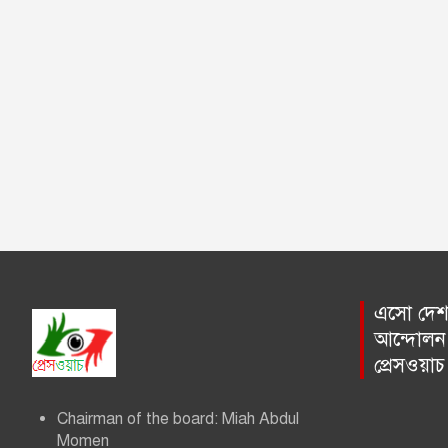
g
a
t
i
o
n
এসো দেশ প
আন্দোলন 
প্রেসওয়া
Chairman of the board: Miah Abdul
Momen