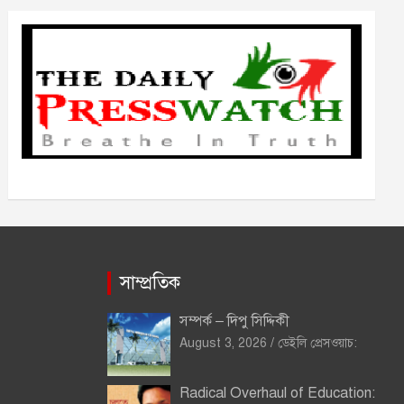
ভ
সাম্প্রতিক
সম্পর্ক – দিপু সিদ্দিকী
August 3, 2026
ডেইলি প্রেসওয়াচ:
Radical Overhaul of Education: