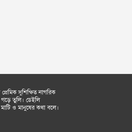
্রেমিক সুশিক্ষিত নাগরিক
গড়ে তুলি। ডেইলি
চ মাটি ও মানুষের কথা বলে।