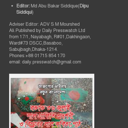
Editor:
Md Abu Bakar Siddique(
Dipu
Siddiqui
)
Adviser Editor: ADV S M Mourshed
Ali.Published by Daily Presswatch Ltd
from 17/1, Nayabagh, R#01,Dakhingaon,
Ward#73 DSCC,Basaboo,
Sabujbagh,Dhaka-1214.
Phones:+88 01715 854 170
email: daily.presswatch@gmail.com