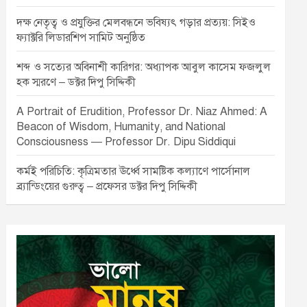
দক্ষ নেতৃত্ব ও প্রযুক্তির মেলবন্ধনে ভবিষ্যৎ গড়ার প্রত্যয়: সিইও
ফ্যাক্টরি লিডারশিপ সামিট অনুষ্ঠিত
শব্দ ও সত্যের অবিনাশী কারিগর: অধ্যাপক আবুল কাসেম ফজলুল
হক স্মরণে – ডক্টর দিপু সিদ্দিকী
A Portrait of Erudition, Professor Dr. Niaz Ahmed: A
Beacon of Wisdom, Humanity, and National
Consciousness — Professor Dr. Dipu Siddiqui
কর্মই পরিচিতি: কৃত্রিমতার ঊর্ধ্বে সামষ্টিক কল্যাণে পার্সোনাল
ব্র্যান্ডিংয়ের গুরুত্ব – প্রফেসর ডক্টর দিপু সিদ্দিকী