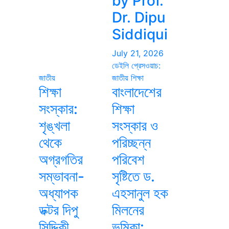
by Prof.
Dr. Dipu
Siddiqui
July 21, 2026
ডেইলি প্রেসওয়াচ:
জাতীয়
জাতীয়
শিক্ষা
শিক্ষা
বাংলাদেশের
সংস্কার:
শিক্ষা
শৃঙ্খলা
সংস্কার ও
থেকে
পরিচ্ছন্ন
অগ্রগতির
পরিবেশ
সম্ভাবনা-
সৃষ্টিতে ড.
অধ্যাপক
এহসানুল হক
ডক্টর দিপু
মিলনের
সিদ্দিকী
ভূমিকা: