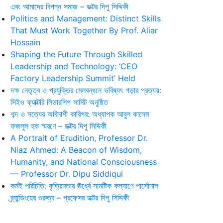
এবং আমাদের বিপন্ন সমাজ – ডক্টর দিপু সিদ্দিকী
Politics and Management: Distinct Skills
That Must Work Together By Prof. Aliar
Hossain
Shaping the Future Through Skilled
Leadership and Technology: ‘CEO
Factory Leadership Summit’ Held
দক্ষ নেতৃত্ব ও প্রযুক্তির মেলবন্ধনে ভবিষ্যৎ গড়ার প্রত্যয়:
সিইও ফ্যাক্টরি লিডারশিপ সামিট অনুষ্ঠিত
শব্দ ও সত্যের অবিনাশী কারিগর: অধ্যাপক আবুল কাসেম
ফজলুল হক স্মরণে – ডক্টর দিপু সিদ্দিকী
A Portrait of Erudition, Professor Dr.
Niaz Ahmed: A Beacon of Wisdom,
Humanity, and National Consciousness
— Professor Dr. Dipu Siddiqui
কর্মই পরিচিতি: কৃত্রিমতার ঊর্ধ্বে সামষ্টিক কল্যাণে পার্সোনাল
ব্র্যান্ডিংয়ের গুরুত্ব – প্রফেসর ডক্টর দিপু সিদ্দিকী