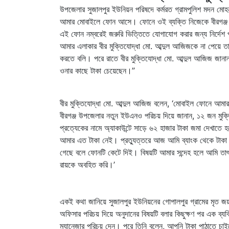
উপজেলার সুজালপুর ইউনিয়ন পরিষদে কর্মরত গ্রামপুলিশ মদন মোহ
আমার মোবাইলে ফোন আসে। ফোনে ওই ব্যক্তি নিজেকে বীরগঞ্জ উপজ
এই ফোন নম্বরেই জরুরি ভিত্তিতে যোগাযোগ করার জন্য নির্দেশ প
আমার এলাকার বীর মুক্তিযোদ্ধা মো. আব্দুল আজিজকে না পেয়ে ত
করতে বলি। পরে রাতে বীর মুক্তিযোদ্ধা মো. আব্দুল আজিজ জানান,
ওনার কাছে টাকা চেয়েছেন।”
বীর মুক্তিযোদ্ধা মো. আব্দুল আজিজ বলেন, ‘মোবাইল ফোনে আমা
বীরগঞ্জ উপজেলার নতুন ইউএনও পরিচয় দিয়ে জানান, ১২ জন মুক
প্রত্যেকের নামে অ্যাকাউন্টে সাড়ে ৬২ হাজার টাকা জমা দেখাতে
আমার এত টাকা নেই। প্রত্যুত্তরে আজ আমি ব্যাংক থেকে টাকা তু
গেছে বলে ফোনটি কেটে দিই। বিষয়টি আমার সন্দেহ হলে আমি তাৎক
রায়কে অবহিত করি।’
একই কথা জানিয়ে সুজালপুর ইউনিয়নের গোপালপুর গ্রামের মৃত জয়নন্দ
অফিসার পরিচয় দিয়ে অনুদানের বিষয়টি বলার কিছুক্ষণ পর এক 
ম্যানেজার পরিচয় দেন। পরে তিনি বলেন, আপনি টাকা পাঠাতে চা