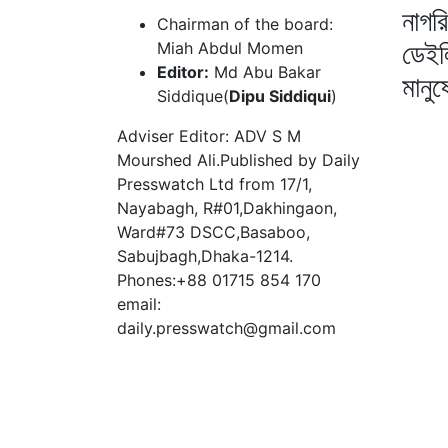
নাগর
Chairman of the board:
ডেইল
Miah Abdul Momen
Editor:
Md Abu Bakar
মানু
Siddique(
Dipu Siddiqui
)
Adviser Editor: ADV S M
Mourshed Ali.Published by Daily
Presswatch Ltd from 17/1,
Nayabagh, R#01,Dakhingaon,
Ward#73 DSCC,Basaboo,
Sabujbagh,Dhaka-1214.
Phones:+88 01715 854 170
email:
daily.presswatch@gmail.com