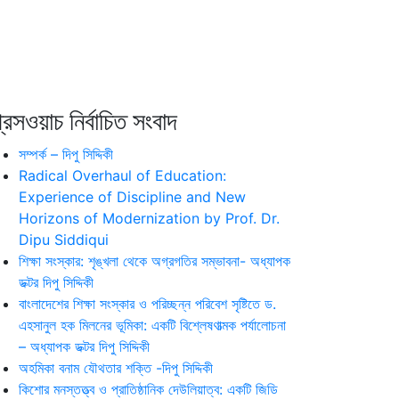
রেসওয়াচ নির্বাচিত সংবাদ
সম্পর্ক – দিপু সিদ্দিকী
Radical Overhaul of Education:
Experience of Discipline and New
Horizons of Modernization by Prof. Dr.
Dipu Siddiqui
শিক্ষা সংস্কার: শৃঙ্খলা থেকে অগ্রগতির সম্ভাবনা- অধ্যাপক
ডক্টর দিপু সিদ্দিকী
বাংলাদেশের শিক্ষা সংস্কার ও পরিচ্ছন্ন পরিবেশ সৃষ্টিতে ড.
এহসানুল হক মিলনের ভূমিকা: একটি বিশ্লেষণাত্মক পর্যালোচনা
– অধ্যাপক ডক্টর দিপু সিদ্দিকী
অহমিকা বনাম যৌথতার শক্তি -দিপু সিদ্দিকী
কিশোর মনস্তত্ত্ব ও প্রাতিষ্ঠানিক দেউলিয়াত্ব: একটি জিডি