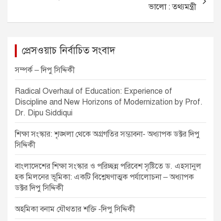
k
n
ভালো : তথ্যমন্ত্রী
a
v
প্রেসওয়াচ নির্বাচিত সংবাদ
i
g
সম্পর্ক – দিপু সিদ্দিকী
a
Radical Overhaul of Education: Experience of
t
Discipline and New Horizons of Modernization by Prof.
Dr. Dipu Siddiqui
i
o
শিক্ষা সংস্কার: শৃঙ্খলা থেকে অগ্রগতির সম্ভাবনা- অধ্যাপক ডক্টর দিপু
সিদ্দিকী
n
বাংলাদেশের শিক্ষা সংস্কার ও পরিচ্ছন্ন পরিবেশ সৃষ্টিতে ড. এহসানুল
হক মিলনের ভূমিকা: একটি বিশ্লেষণাত্মক পর্যালোচনা – অধ্যাপক
ডক্টর দিপু সিদ্দিকী
অহমিকা বনাম যৌথতার শক্তি -দিপু সিদ্দিকী