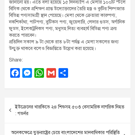
জানানো হয়। এতে বলা হয়েছে ১৫ দিনব্যাপি এ মেলার ১০০টি স্টলে
বিসিক থেকে প্রশিক্ষণ প্রাপ্ত উদ্যোক্তাদের তৈরি হস্ত ও কুটির শিল্পজাত
বিভিন্ন পণ্যসামগ্রী স্থান পেয়েছে। মেলা থেকে ক্রেতারা কারুপণ্য,
নকশিকাঁথা, পাটপণ্য, বুটিকস পণ্য, জুয়েলারি, লেদার গুডস, অর্গানিক
ফুডস, ইলেকট্রনিকস পণ্য, মধুসহ নিত্য ব্যবহার্য বিভিন্ন পণ্য ক্রয়
করতে পারবেন।
প্রতিদিন সকাল ৯ টা থেকে রাত ৮টা পর্যন্ত এ মেলা সকলের জন্য
উন্মুক্ত থাকবে বলেও বিজ্ঞপ্তিতে উল্লেখ করা হয়েছে।
Share:
F
M
W
G
S
a
e
h
m
h
c
ss
at
ail
ar
e
e
s
e
P
ইউক্রেনের খারকিভে ২৪ শিশুসহ ৫০৩ বেসামরিক নাগরিক নিহত
b
n
A
o
: গভর্নর
o
g
p
s
o
er
p
t
অনেকক্ষেত্রে যুক্তরাষ্ট্রের চেয়ে বাংলাদেশের মানবাধিকার পরিস্থিতি