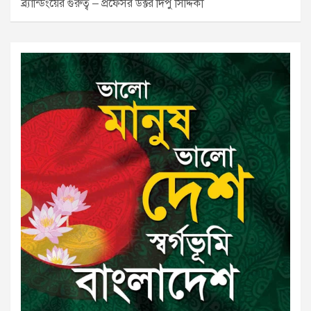
ব্র্যান্ডিংয়ের গুরুত্ব – প্রফেসর ডক্টর দিপু সিদ্দিকী