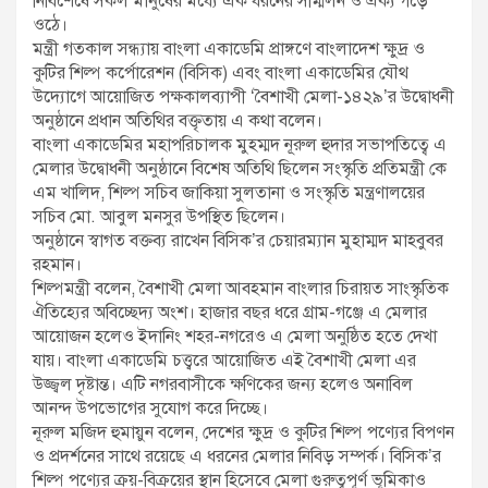
নির্বিশেষে সকল মানুষের মধ্যে এক ধরনের সম্মিলন ও ঐক্য গড়ে
ওঠে।
মন্ত্রী গতকাল সন্ধ্যায় বাংলা একাডেমি প্রাঙ্গণে বাংলাদেশ ক্ষুদ্র ও
কুটির শিল্প কর্পোরেশন (বিসিক) এবং বাংলা একাডেমির যৌথ
উদ্যোগে আয়োজিত পক্ষকালব্যাপী ‘বৈশাখী মেলা-১৪২৯’র উদ্বোধনী
অনুষ্ঠানে প্রধান অতিথির বক্তৃতায় এ কথা বলেন।
বাংলা একাডেমির মহাপরিচালক মুহম্মদ নূরুল হুদার সভাপতিত্বে এ
মেলার উদ্বোধনী অনুষ্ঠানে বিশেষ অতিথি ছিলেন সংস্কৃতি প্রতিমন্ত্রী কে
এম খালিদ, শিল্প সচিব জাকিয়া সুলতানা ও সংস্কৃতি মন্ত্রণালয়ের
সচিব মো. আবুল মনসুর উপস্থিত ছিলেন।
অনুষ্ঠানে স্বাগত বক্তব্য রাখেন বিসিক’র চেয়ারম্যান মুহাম্মদ মাহবুবর
রহমান।
শিল্পমন্ত্রী বলেন, বৈশাখী মেলা আবহমান বাংলার চিরায়ত সাংস্কৃতিক
ঐতিহ্যের অবিচ্ছেদ্য অংশ। হাজার বছর ধরে গ্রাম-গঞ্জে এ মেলার
আয়োজন হলেও ইদানিং শহর-নগরেও এ মেলা অনুষ্ঠিত হতে দেখা
যায়। বাংলা একাডেমি চত্ত্বরে আয়োজিত এই বৈশাখী মেলা এর
উজ্জ্বল দৃষ্টান্ত। এটি নগরবাসীকে ক্ষণিকের জন্য হলেও অনাবিল
আনন্দ উপভোগের সুযোগ করে দিচ্ছে।
নূরুল মজিদ হুমায়ুন বলেন, দেশের ক্ষুদ্র ও কুটির শিল্প পণ্যের বিপণন
ও প্রদর্শনের সাথে রয়েছে এ ধরনের মেলার নিবিড় সম্পর্ক। বিসিক’র
শিল্প পণ্যের ক্রয়-বিক্রয়ের স্থান হিসেবে মেলা গুরুত্বপূর্ণ ভূমিকাও