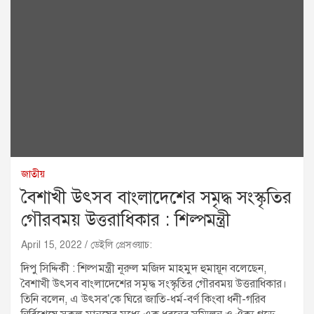
জাতীয়
বৈশাখী উৎসব বাংলাদেশের সমৃদ্ধ সংস্কৃতির
গৌরবময় উত্তরাধিকার : শিল্পমন্ত্রী
April 15, 2022
ডেইলি প্রেসওয়াচ:
দিপু সিদ্দিকী : শিল্পমন্ত্রী নূরুল মজিদ মাহমুদ হুমায়ূন বলেছেন,
বৈশাখী উৎসব বাংলাদেশের সমৃদ্ধ সংস্কৃতির গৌরবময় উত্তরাধিকার।
তিনি বলেন, এ উৎসব’কে ঘিরে জাতি-ধর্ম-বর্ণ কিংবা ধনী-গরিব