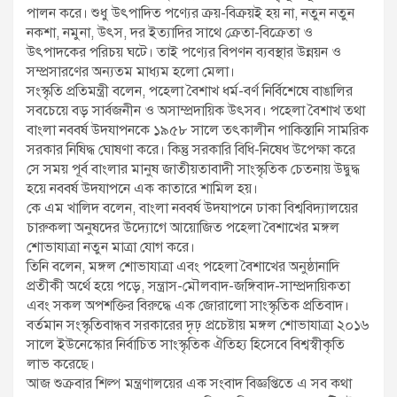
পালন করে। শুধু উৎপাদিত পণ্যের ক্রয়-বিক্রয়ই হয় না, নতুন নতুন
নকশা, নমুনা, উৎস, দর ইত্যাদির সাথে ক্রেতা-বিক্রেতা ও
উৎপাদকের পরিচয় ঘটে। তাই পণ্যের বিপণন ব্যবস্থার উন্নয়ন ও
সম্প্রসারণের অন্যতম মাধ্যম হলো মেলা।
সংস্কৃতি প্রতিমন্ত্রী বলেন, পহেলা বৈশাখ ধর্ম-বর্ণ নির্বিশেষে বাঙালির
সবচেয়ে বড় সার্বজনীন ও অসাম্প্রদায়িক উৎসব। পহেলা বৈশাখ তথা
বাংলা নববর্ষ উদযাপনকে ১৯৫৮ সালে তৎকালীন পাকিস্তানি সামরিক
সরকার নিষিদ্ধ ঘোষণা করে। কিন্তু সরকারি বিধি-নিষেধ উপেক্ষা করে
সে সময় পূর্ব বাংলার মানুষ জাতীয়তাবাদী সাংস্কৃতিক চেতনায় উদ্বুদ্ধ
হয়ে নববর্ষ উদযাপনে এক কাতারে শামিল হয়।
কে এম খালিদ বলেন, বাংলা নববর্ষ উদযাপনে ঢাকা বিশ্ববিদ্যালয়ের
চারুকলা অনুষদের উদ্যোগে আয়োজিত পহেলা বৈশাখের মঙ্গল
শোভাযাত্রা নতুন মাত্রা যোগ করে।
তিনি বলেন, মঙ্গল শোভাযাত্রা এবং পহেলা বৈশাখের অনুষ্ঠানাদি
প্রতীকী অর্থে হয়ে পড়ে, সন্ত্রাস-মৌলবাদ-জঙ্গিবাদ-সাম্প্রদায়িকতা
এবং সকল অপশক্তির বিরুদ্ধে এক জোরালো সাংস্কৃতিক প্রতিবাদ।
বর্তমান সংস্কৃতিবান্ধব সরকারের দৃঢ় প্রচেষ্টায় মঙ্গল শোভাযাত্রা ২০১৬
সালে ইউনেস্কোর নির্বাচিত সাংস্কৃতিক ঐতিহ্য হিসেবে বিশ্বস্বীকৃতি
লাভ করেছে।
আজ শুক্রবার শিল্প মন্ত্রণালয়ের এক সংবাদ বিজ্ঞপ্তিতে এ সব কথা