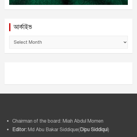
আর্কাইভ
আ
র্কা
ই
ভ
Chairman of the board: Miah Abdul Momen
Editor:
Md Abu Bakar Siddique(
Dipu Siddiqui
)