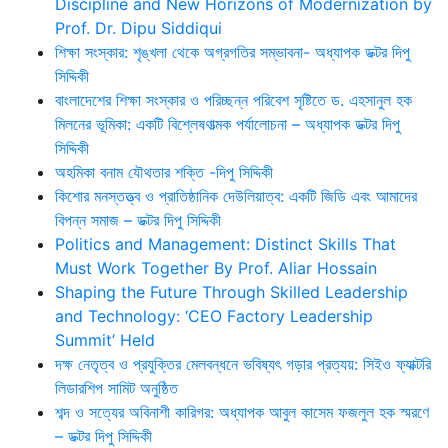
Discipline and New Horizons of Modernization by
Prof. Dr. Dipu Siddiqui
শিক্ষা সংস্কার: শৃঙ্খলা থেকে অগ্রগতির সম্ভাবনা- অধ্যাপক ডক্টর দিপু
সিদ্দিকী
বাংলাদেশের শিক্ষা সংস্কার ও পরিচ্ছন্ন পরিবেশ সৃষ্টিতে ড. এহসানুল হক
মিলনের ভূমিকা: একটি বিশ্লেষণাত্মক পর্যালোচনা – অধ্যাপক ডক্টর দিপু
সিদ্দিকী
অহমিকা বনাম যৌথতার শক্তি -দিপু সিদ্দিকী
কিশোর মনস্তত্ত্ব ও প্রাতিষ্ঠানিক দেউলিয়াত্ব: একটি জিডি এবং আমাদের
বিপন্ন সমাজ – ডক্টর দিপু সিদ্দিকী
Politics and Management: Distinct Skills That
Must Work Together By Prof. Aliar Hossain
Shaping the Future Through Skilled Leadership
and Technology: ‘CEO Factory Leadership
Summit’ Held
দক্ষ নেতৃত্ব ও প্রযুক্তির মেলবন্ধনে ভবিষ্যৎ গড়ার প্রত্যয়: সিইও ফ্যাক্টরি
লিডারশিপ সামিট অনুষ্ঠিত
শব্দ ও সত্যের অবিনাশী কারিগর: অধ্যাপক আবুল কাসেম ফজলুল হক স্মরণে
– ডক্টর দিপু সিদ্দিকী