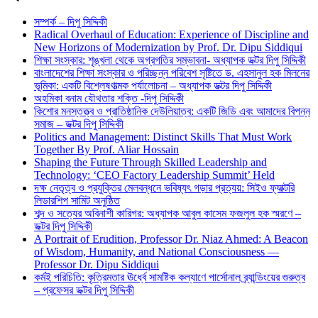
সম্পর্ক – দিপু সিদ্দিকী
Radical Overhaul of Education: Experience of Discipline and
New Horizons of Modernization by Prof. Dr. Dipu Siddiqui
শিক্ষা সংস্কার: শৃঙ্খলা থেকে অগ্রগতির সম্ভাবনা- অধ্যাপক ডক্টর দিপু সিদ্দিকী
বাংলাদেশের শিক্ষা সংস্কার ও পরিচ্ছন্ন পরিবেশ সৃষ্টিতে ড. এহসানুল হক মিলনের
ভূমিকা: একটি বিশ্লেষণাত্মক পর্যালোচনা – অধ্যাপক ডক্টর দিপু সিদ্দিকী
অহমিকা বনাম যৌথতার শক্তি -দিপু সিদ্দিকী
কিশোর মনস্তত্ত্ব ও প্রাতিষ্ঠানিক দেউলিয়াত্ব: একটি জিডি এবং আমাদের বিপন্ন
সমাজ – ডক্টর দিপু সিদ্দিকী
Politics and Management: Distinct Skills That Must Work
Together By Prof. Aliar Hossain
Shaping the Future Through Skilled Leadership and
Technology: ‘CEO Factory Leadership Summit’ Held
দক্ষ নেতৃত্ব ও প্রযুক্তির মেলবন্ধনে ভবিষ্যৎ গড়ার প্রত্যয়: সিইও ফ্যাক্টরি
লিডারশিপ সামিট অনুষ্ঠিত
শব্দ ও সত্যের অবিনাশী কারিগর: অধ্যাপক আবুল কাসেম ফজলুল হক স্মরণে –
ডক্টর দিপু সিদ্দিকী
A Portrait of Erudition, Professor Dr. Niaz Ahmed: A Beacon
of Wisdom, Humanity, and National Consciousness —
Professor Dr. Dipu Siddiqui
কর্মই পরিচিতি: কৃত্রিমতার ঊর্ধ্বে সামষ্টিক কল্যাণে পার্সোনাল ব্র্যান্ডিংয়ের গুরুত্ব
– প্রফেসর ডক্টর দিপু সিদ্দিকী