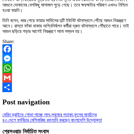
আগুনে দোকানের বেশকিছু মালামাল পুড়ে গেছে। তবে ক্ষয়ক্ষতির পরিমাণ এখনও নিশ্চিত
হওয়া যায়নি।
তিনি বলেন, খবর পেয়ে ফায়ার সার্ভিসের দুটি ইউনিট ঘটনাস্থলে পৌঁছে আগুন নিয়ন্ত্রণে
আনে। রাস্তা ফাঁকা থাকায় অগ্নিনির্বাপন কর্মীরা দ্রুত ঘটনাস্থলে পৌঁছাতে পারে। তাই
আগুন ছড়িয়ে পড়ার আগেই নিয়ন্ত্রণে আনা সম্ভব হয়।
Share:
Facebook
Messenger
WhatsApp
Gmail
Share
Post navigation
মেরিন ড্রাইভে শোভা পাচ্ছে লাল-সবুজের পতাকা-ফুলের মানচিত্র
৪৩ দেশে ফার্নিচার মেশিনারিজ রফতানি করছেন বাংলাদেশি উদ্যোক্তা
প্রেসওয়াচ নির্বাচিত সংবাদ