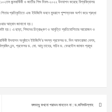
মানের ১০২তম জন্মবার্ষিকী ও জাতীয় শিশু দিবস-২০২২ উদযাপন করেছে বিশ্ববিদ্যালয়
ির পিতার প্রতিকৃতিতে এবং ইউজিসি ভবনে ম্যুরালে পুষ্পস্তবক অর্পণ করে শ্রদ্ধা
 দেওয়ার আহ্বান জানানো হয়।
কেক কাটা হয়। এ ছাড়া, শিশুদের চিত্রাঙ্কণ ও আবৃত্তি প্রতিযোগিতার আয়োজন ও
বার্ষিকী উদযাপন অনুষ্ঠানে ইউজিসি’র সদস্য প্রফেসর ড. দিল আফরোজা বেগম,
িশ্বজিৎ চন্দ, প্রফেসর ড. মো. আবু তাহের, সচিব ড. ফেরদৌস জামান প্রমুখ
বঙ্গবন্ধু কখনো পরাভব মানতেন না : ড.কলিমউল্লাহ