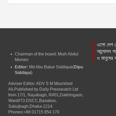
o
er
p
s
k
t
n
a
এসো দেশ প্
v
আন্দোলন গড়
Chairman of the board: Miah Abdul
ও মানুষের
i
Momen
Editor:
Md Abu Bakar Siddique(
Dipu
g
Siddiqui
)
a
Adviser Editor: ADV S M Mourshed
Ali.Published by Daily Presswatch Ltd
t
from 17/1, Nayabagh, R#01,Dakhingaon,
Ward#73 DSCC,Basaboo,
i
Sabujbagh,Dhaka-1214.
Phones:+88 01715 854 170
o