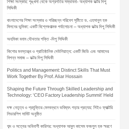
শিক্ষা সংস্কার: শৃঙ্খলা থেকে অগ্রগতির সম্ভাবনা- অধ্যাপক ডক্টর দিপু
সিদ্দিকী
বাংলাদেশের শিক্ষা সংস্কার ও পরিচ্ছন্ন পরিবেশ সৃষ্টিতে ড. এহসানুল হক
মিলনের ভূমিকা: একটি বিশ্লেষণাত্মক পর্যালোচনা – অধ্যাপক ডক্টর দিপু সিদ্দিকী
অহমিকা বনাম যৌথতার শক্তি -দিপু সিদ্দিকী
কিশোর মনস্তত্ত্ব ও প্রাতিষ্ঠানিক দেউলিয়াত্ব: একটি জিডি এবং আমাদের
বিপন্ন সমাজ – ডক্টর দিপু সিদ্দিকী
Politics and Management: Distinct Skills That Must
Work Together By Prof. Aliar Hossain
Shaping the Future Through Skilled Leadership and
Technology: ‘CEO Factory Leadership Summit’ Held
দক্ষ নেতৃত্ব ও প্রযুক্তির মেলবন্ধনে ভবিষ্যৎ গড়ার প্রত্যয়: সিইও ফ্যাক্টরি
লিডারশিপ সামিট অনুষ্ঠিত
শব্দ ও সত্যের অবিনাশী কারিগর: অধ্যাপক আবুল কাসেম ফজলুল হক স্মরণে