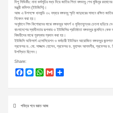
দিপু সিদ্দিকীঃ: নানা কর্মসূচির মধ্য দিয়ে জাতির পিতা বঙ্গবন্ধু শেখ মুজিবুর রহ
মঞ্জুরী কমিশন (ইউজিসি)।
আজ এ উপলক্ষে ধানমন্ডি ৩২ নম্বরে বঙ্গবন্ধু স্মৃতি জাদুঘরের সামনে রক্ষিত জাত
নিবেদন করা হয়।
অনুষ্ঠানে শিশু কিশোরদের মাঝে বঙ্গবন্ধুর আদর্শ ও মুক্তিযুদ্ধের চেতনা ছড়িয়ে
বাংলাদেশের স্বাধীনতার রূপকার ও ইউজিসির প্রতিষ্ঠাতা বঙ্গবন্ধুর জন্মদিনে 
বিজয়ীদের মাঝে পুরস্কার প্রদান করা হয়।
ইউজিসি অফিসার্স এসোসিয়েশন ও কর্মচারী ইউনিয়ন আয়োজিত বঙ্গবন্ধুর জন্মশত
প্রফেসর ড. মো. সাজ্জাদ হোসেন, প্রফেসর ড. মুহাম্মদ আলমগীর, প্রফেসর ড. ব
উপস্থিত ছিলেন।
Share:
F
M
W
G
S
a
e
h
m
h
c
ss
at
ail
ar
e
e
s
e
P
b
n
A
পবিত্র শবে বরাত আজ
o
o
g
p