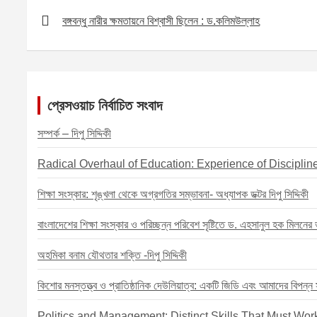
o
n
s
i
a
P
বঙ্গবন্ধু নারীর ক্ষমতায়নে বিশ্বাসী ছিলেন : ড.কলিমউল্লাহ
k
g
A
l
r
o
e
p
e
s
r
p
t
n
প্রেসওয়াচ নির্বাচিত সংবাদ
a
সম্পর্ক – দিপু সিদ্দিকী
v
Radical Overhaul of Education: Experience of Disciplin
i
g
শিক্ষা সংস্কার: শৃঙ্খলা থেকে অগ্রগতির সম্ভাবনা- অধ্যাপক ডক্টর দিপু সিদ্দিকী
a
বাংলাদেশের শিক্ষা সংস্কার ও পরিচ্ছন্ন পরিবেশ সৃষ্টিতে ড. এহসানুল হক মিলনের ভূ
t
i
অহমিকা বনাম যৌথতার শক্তি -দিপু সিদ্দিকী
o
কিশোর মনস্তত্ত্ব ও প্রাতিষ্ঠানিক দেউলিয়াত্ব: একটি জিডি এবং আমাদের বিপন্ন সম
n
Politics and Management: Distinct Skills That Must Work