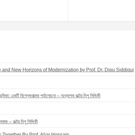
e and New Horizons of Modernization by Prof. Dr. Dipu Siddiqui
মিকা: একটি বিশ্লেষণাত্মক পর্যালোচনা – অধ্যাপক ডক্টর দিপু সিদ্দিকী
াজ – ডক্টর দিপু সিদ্দিকী
 Together By Prof. Aliar Hossain