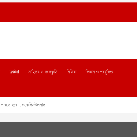
া
দুর্ঘটনা
সাহিত্য ও সংস্কৃতি
মিডিয়া
বিজ্ঞান ও প্রযুক্তি
ে পারতে হবে : ড.কলিমউল্লাহ