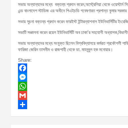
সভায় অন্যান্যদের মধ্যে বক্তব্য প্রদান করেন,অস্ট্রেলিয়া থেকে ওয়েস্টার্ন সিড
এন্ড বাংলাদেশ স্টাডিজ এর অধীনে পিএইচডি গবেষণারত প্রশান্ত কুমার সরকা
সভায় সুচনা বক্তব্য প্রদান করেন ফারইস্ট ইন্টারন্যাশনাল ইউনিভার্সিটির ইং
সভাটি সঞ্চালনা করেন রয়েল ইউনিভার্সিটি অব ঢাকা’র সহযোগী অধ্যাপক,বিভাগীয়
সভায় অন্যান্যদের মধ্যে সংযুক্ত ছিলেন বিশ্ববিদ্যালয়ে কর্মরত প্রকৌশলী শাফিউ
ফারিজা জেরিন তাসনীম ও রাজশাহী থেকে ডা. মাহবুবুল হক মনোয়ার।
Share:
F
a
M
c
e
W
e
s
h
G
b
s
a
m
S
o
e
t
a
h