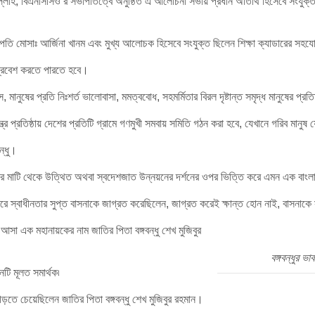
্লাহ, বিএনসিসিও’র সভাপতিত্বে অনুষ্ঠিত এ আলোচনা সভায় প্রধান অতিথি হিসেবে সংযুক্
তি মোসাঃ আর্জিনা খানম এবং মুখ্য আলোচক হিসেবে সংযুক্ত ছিলেন শিক্ষা ক্যাডারের সহয
প্রবেশ করতে পারতে হবে।
ষের প্রতি নিঃশর্ত ভালোবাসা, মমত্ববোধ, সহমর্মিতার বিরল দৃষ্টান্ত সমৃদ্ধ মানুষের প্রতিচ্ছ
্ত্র প্রতিষ্ঠায় দেশের প্রতিটি গ্রামে গণমুখী সমবায় সমিতি গঠন করা হবে, যেখানে গরিব মানু
ন্ধু।
েশের মাটি থেকে উত্থিত অথবা স্বদেশজাত উন্নয়নের দর্শনের ওপর ভিত্তি করে এমন এক বাংলা
তরে স্বাধীনতার সুপ্ত বাসনাকে জাগ্রত করেছিলেন, জাগ্রত করেই ক্ষান্ত হোন নাই, বাসনাক
া এক মহানায়কের নাম জাতির পিতা বঙ্গবন্ধু শেখ মুজিবুর
বঙ্গবন্ধুর 
নটি মূলত সমার্থক৷
 গড়তে চেয়েছিলেন জাতির পিতা বঙ্গবন্ধু শেখ মুজিবুর রহমান।