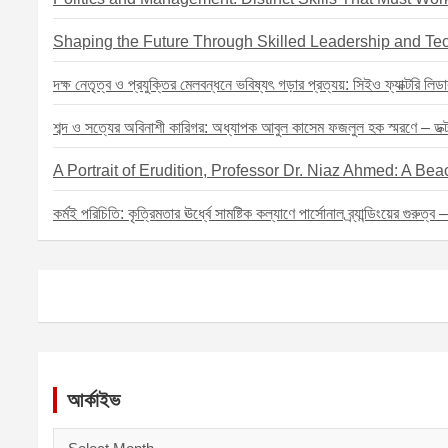
Shaping the Future Through Skilled Leadership and Te
দক্ষ নেতৃত্ব ও প্রযুক্তির মেলবন্ধনে ভবিষ্যৎ গড়ার প্রত্যয়: সিইও ফ্যাক্টরি লিডা
শব্দ ও সত্যের অবিনাশী কারিগর: অধ্যাপক আবুল কাসেম ফজলুল হক স্মরণে – ডক্টর 
A Portrait of Erudition, Professor Dr. Niaz Ahmed: A B
কর্মই পরিচিতি: কৃত্রিমতার ঊর্ধ্বে সামষ্টিক কল্যাণে পার্সোনাল ব্র্যান্ডিংয়ের গুরুত্ব 
আর্কাইভ
আ