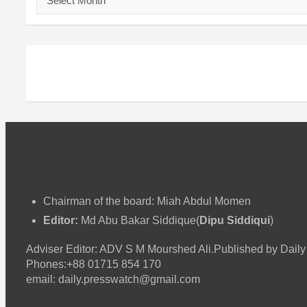
র্কা
ই
ভ
Chairman of the board: Miah Abdul Momen
Editor:
Md Abu Bakar Siddique(
Dipu Siddiqui
)
Adviser Editor: ADV S M Mourshed Ali.Published by Da
Phones:+88 01715 854 170
email: daily.presswatch@gmail.com