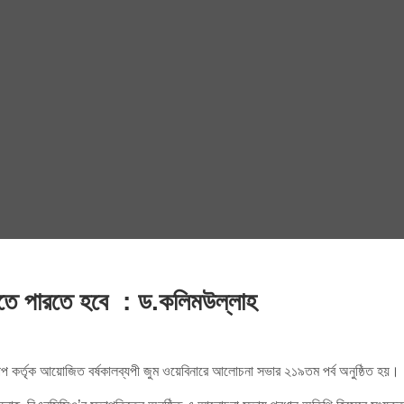
করতে পারতে হবে : ড.কলিমউল্লাহ
ানিপপ কর্তৃক আয়োজিত বর্ষকালব্যপী জুম ওয়েবিনারে আলোচনা সভার ২১৯তম পর্ব অনুষ্ঠিত হয়।