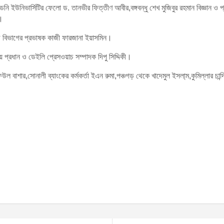
নি ইউনিভার্সিটির ফেলো ড. তানভীর ফিত্তীণ আবীর,বঙ্গবন্ধু শেখ মুজিবুর রহমান বিজ্ঞান ও প্র
র।
রেজি বিভাগের প্রভাষক কাজী ফারজানা ইয়াসমিন।
 প্রধান ও ডেইলি প্রেসওয়াচ সম্পাদক দিপু সিদ্দিকী।
ল বাশার,সোনালী ব্যাংকের কর্মকর্তা ইএন রুমা,পঞ্চগড় থেকে খাদেমুল ইসলা্‌ম,কুমিল্লার চান