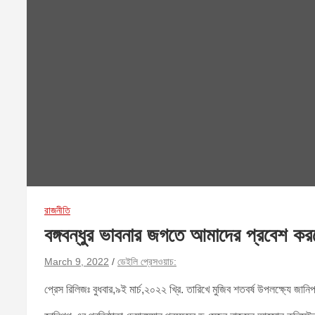
রাজনীতি
বঙ্গবন্ধুর ভাবনার জগতে আমাদের প্রবেশ 
March 9, 2022
ডেইলি প্রেসওয়াচ:
প্রেস রিলিজঃ বুধবার,৯ই মার্চ,২০২২ খ্রি. তারিখে মুজিব শতবর্ষ উপলক্ষ্যে জ