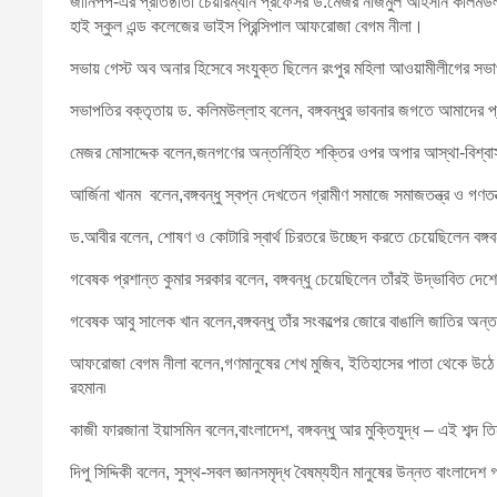
জানিপপ-এর প্রতিষ্ঠাতা চেয়ারম্যান প্রফেসর ড.মেজর নাজমুল আহসান কলিমউল
হাই স্কুল এন্ড কলেজের ভাইস প্রিন্সিপাল আফরোজা বেগম নীলা।
সভায় গেস্ট অব অনার হিসেবে সংযুক্ত ছিলেন রংপুর মহিলা আওয়ামীলীগের সভাপ
সভাপতির বক্তৃতায় ড. কলিমউল্লাহ বলেন, বঙ্গবন্ধুর ভাবনার জগতে আমাদের 
মেজর মোসাদ্দেক বলেন,জনগণের অন্তর্নিহিত শক্তির ওপর অপার আস্থা-বিশ্বাস, মানু
আর্জিনা খানম বলেন,বঙ্গবন্ধু স্বপ্ন দেখতেন গ্রামীণ সমাজে সমাজতন্ত্র ও গণতন
ড.আবীর বলেন, শোষণ ও কোটারি স্বার্থ চিরতরে উচ্ছেদ করতে চেয়েছিলেন বঙ্গব
গবেষক প্রশান্ত কুমার সরকার বলেন, বঙ্গবন্ধু চেয়েছিলেন তাঁরই উদ্ভাবিত দ
গবেষক আবু সালেক খান বলেন,বঙ্গবন্ধু তাঁর সংকল্পের জোরে বাঙালি জাতির অন্
আফরোজা বেগম নীলা বলেন,গণমানুষের শেখ মুজিব, ইতিহাসের পাতা থেকে উঠে আস
রহমান৷
কাজী ফারজানা ইয়াসমিন বলেন,বাংলাদেশ, বঙ্গবন্ধু আর মুক্তিযুদ্ধ – এই শব্দ তি
দিপু সিদ্দিকী বলেন, সুস্থ-সবল জ্ঞানসমৃদ্ধ বৈষম্যহীন মানুষের উন্নত বাংলাদেশ