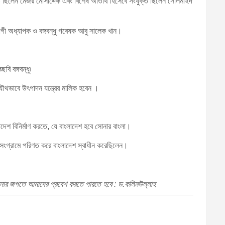
ত ছিলেন মেজর মোসাদ্দেক এবং বিশেষ অতিথি হিসেবে সংযুক্ত ছিলেন সোলমাইদ
োগী অধ্যাপক ও বঙ্গবন্ধু গবেষক আবু সালেক খান।
বি বঙ্গবন্ধু৷
ষ যৌথভাবে উৎপাদন যন্ত্রের মালিক হবেন ।
দেশ বিনির্মাণ করতে, যে বাংলাদেশ হবে সোনার বাংলা।
ে সংগ্রামে পরিণত করে বাংলাদেশ স্বাধীন করেছিলেন।
ভাবনার জগতে আমাদের প্রবেশ করতে পারতে হবে : ড.কলিমউল্লাহ