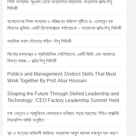
শিক্ষা সংস্কার: শৃঙ্খলা থেকে অগ্রগতির সম্ভাবনা- অধ্যাপক ডক্টর দিপু
সিদ্দিকী
বাংলাদেশের শিক্ষা সংস্কার ও পরিচ্ছন্ন পরিবেশ সৃষ্টিতে ড. এহসানুল হক
মিলনের ভূমিকা: একটি বিশ্লেষণাত্মক পর্যালোচনা – অধ্যাপক ডক্টর দিপু সিদ্দিকী
অহমিকা বনাম যৌথতার শক্তি -দিপু সিদ্দিকী
কিশোর মনস্তত্ত্ব ও প্রাতিষ্ঠানিক দেউলিয়াত্ব: একটি জিডি এবং আমাদের
বিপন্ন সমাজ – ডক্টর দিপু সিদ্দিকী
Politics and Management: Distinct Skills That Must
Work Together By Prof. Aliar Hossain
Shaping the Future Through Skilled Leadership and
Technology: ‘CEO Factory Leadership Summit’ Held
দক্ষ নেতৃত্ব ও প্রযুক্তির মেলবন্ধনে ভবিষ্যৎ গড়ার প্রত্যয়: সিইও ফ্যাক্টরি
লিডারশিপ সামিট অনুষ্ঠিত
শব্দ ও সত্যের অবিনাশী কারিগর: অধ্যাপক আবুল কাসেম ফজলুল হক স্মরণে