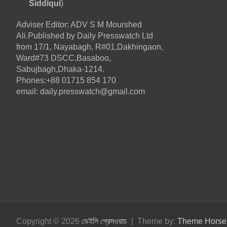
Siddiqui
)
i
Adviser Editor: ADV S M Mourshed
g
Ali.Published by Daily Presswatch Ltd
from 17/1, Nayabagh, R#01,Dakhingaon,
a
Ward#73 DSCC,Basaboo,
Sabujbagh,Dhaka-1214.
t
Phones:+88 01715 854 170
email: daily.presswatch@gmail.com
i
o
n
Copyright © 2026
ডেইলি প্রেসওয়াচ
Theme by:
Theme Horse