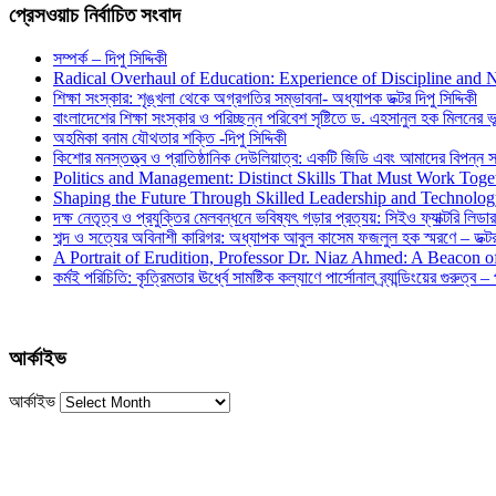
প্রেসওয়াচ নির্বাচিত সংবাদ
সম্পর্ক – দিপু সিদ্দিকী
Radical Overhaul of Education: Experience of Discipline and 
শিক্ষা সংস্কার: শৃঙ্খলা থেকে অগ্রগতির সম্ভাবনা- অধ্যাপক ডক্টর দিপু সিদ্দিকী
বাংলাদেশের শিক্ষা সংস্কার ও পরিচ্ছন্ন পরিবেশ সৃষ্টিতে ড. এহসানুল হক মিলনের ভূম
অহমিকা বনাম যৌথতার শক্তি -দিপু সিদ্দিকী
কিশোর মনস্তত্ত্ব ও প্রাতিষ্ঠানিক দেউলিয়াত্ব: একটি জিডি এবং আমাদের বিপন্ন সমা
Politics and Management: Distinct Skills That Must Work Toge
Shaping the Future Through Skilled Leadership and Technolo
দক্ষ নেতৃত্ব ও প্রযুক্তির মেলবন্ধনে ভবিষ্যৎ গড়ার প্রত্যয়: সিইও ফ্যাক্টরি লিডার
শব্দ ও সত্যের অবিনাশী কারিগর: অধ্যাপক আবুল কাসেম ফজলুল হক স্মরণে – ডক্টর দ
A Portrait of Erudition, Professor Dr. Niaz Ahmed: A Beacon
কর্মই পরিচিতি: কৃত্রিমতার ঊর্ধ্বে সামষ্টিক কল্যাণে পার্সোনাল ব্র্যান্ডিংয়ের গুরুত্ব –
আর্কাইভ
আর্কাইভ