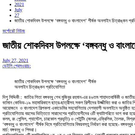
2021
July
27
জাতীয় শোকদিবস উপলক্ষে ‘বঙ্গবন্ধু ও বাংলাদেশ’ শীর্ষক অনলাইন চিত্রাঙ্কন প্র
কর্পোরেট নিউজ
জাতীয় শোকদিবস উপলক্ষে ‘বঙ্গবন্ধু ও বাংলা
July 27, 2021
ডেইলি প্রেসওয়াচ:
জাতীয় শোকদিবস উপলক্ষে ‘বঙ্গবন্ধু ও বাংলাদেশ’ শীর্ষক
অনলাইন চিত্রাঙ্কন প্রতিযোগিতা
দিপু সিদ্দিকী : জাতির পিতা বঙ্গবন্ধু শেখ মুজিবুর রহমান-এর ৪৬তম শাহাদতবার্ষিকী ও 
বর্তমান কোভিড-১৯ মহামারিকালে ছাত্র-ছাত্রীসহ সকল শিল্পীদের উজ্জীবিত করা ও জাতির 
আয়োজনে ও বাংলাদেশ শিল্পকলা একাডেমির সহযোগিতায় দেশব্যাপী অনলাইনে অনুষ্ঠিত হবে ‘
প্রতিযোগিতায় বয়সের ভিত্তিতে সারাদেশের প্রতিযোগীদের ৩টি ক্যাটাগরিতে ভাগ করা হয়েছে 
কলম, রং পেন্সিল, প্যাস্টেল, চারকোল প্রভৃতি) ও পেইন্টিং (জলরং,এক্রিলিক, তৈলরং, মিশ্র
‘বঙ্গবন্ধু ও বাংলাদেশ’ শীর্ষক থিমে প্রতিযোগিতার বিষয়বস্তু নির্ধারণ করা হয়েছে- বঙ্গবন্ধুর 
মার্চ: বঙ্গবন্ধু ও শিশুরা।