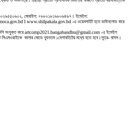
্রেস্ট ও সনদপত্র। এছাড়া প্রতিটি প্রশাসনিক বিভাগীয় অঞ্চলে প্রতিটি বয়সভিত্তিক
 ফোন: +৮৮০২৯৫৫০৬০২, মোবাইল: +৮৮০১৮১৯৮০৬৪৬৭। ইমেইল:
w.moca.gov.bd I www.shilpakala.gov.bd -এ ওয়েবসাইট হতে ডাউনলোড করে
য়পত্রের কপি সংযুক্ত করে artcomp2021.bangabandhu@gmail.com -এ ইমেইল
টে সিএমওয়াইকে কালার মোডে ন্যূনতম ১মেগাবাইটের মধ্যে হতে হবে।সুত্র- বাসস।