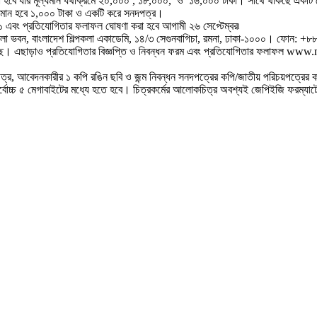
করা হবে যার মূল্যমান যথাক্রমে ২০,০০০ , ১৮,০০০, ও ১৬,০০০ টাকা। সাথে থাকছে একটি ক
ূল্যমান হবে ১,০০০ টাকা ও একটি করে সনদপত্র।
১ এবং প্রতিযোগিতার ফলাফল ঘোষণা করা হবে আগামী ২৬ সেপ্টেম্বর৷
িত্রশালা ভবন, বাংলাদেশ শিল্পকলা একাডেমি, ১৪/৩ সেগুনবাগিচা, রমনা, ঢাকা-১০০০।
এছাড়াও প্রতিযোগিতার বিজ্ঞপ্তি ও নিবন্ধন ফরম এবং প্রতিযোগিতার ফলাফল ww
লোকচিত্র, আবেদনকারীর ১ কপি রঙিন ছবি ও জন্ম নিবন্ধন সনদপত্রের কপি/জাতীয় পরিচ
বোচ্চ ৫ মেগাবাইটের মধ্যে হতে হবে। চিত্রকর্মের আলোকচিত্র অবশ্যই জেপিইজি ফরম্যা