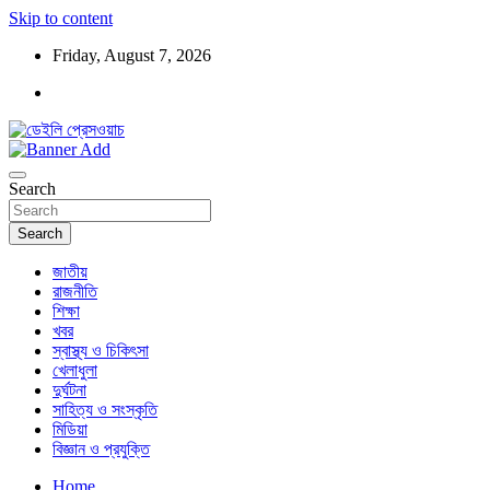
Skip to content
Friday, August 7, 2026
ডেইলি প্রেসওয়াচ মুক্তিযুদ্ধের চেতনায় উদ্বুদ্ধ মুখপত্র
ডেইলি প্রেসওয়াচ
Search
Search
জাতীয়
রাজনীতি
শিক্ষা
খবর
স্বাস্থ্য ও চিকিৎসা
খেলাধুলা
দুর্ঘটনা
সাহিত্য ও সংস্কৃতি
মিডিয়া
বিজ্ঞান ও প্রযুক্তি
Home