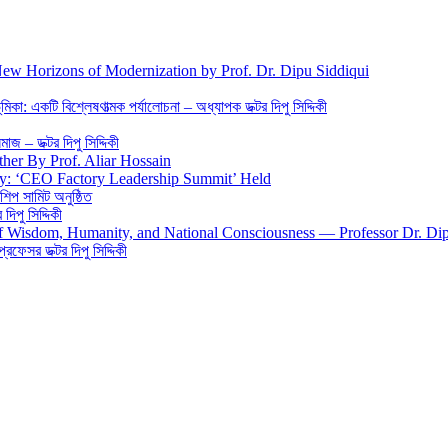
New Horizons of Modernization by Prof. Dr. Dipu Siddiqui
িকা: একটি বিশ্লেষণাত্মক পর্যালোচনা – অধ্যাপক ডক্টর দিপু সিদ্দিকী
জ – ডক্টর দিপু সিদ্দিকী
ther By Prof. Aliar Hossain
gy: ‘CEO Factory Leadership Summit’ Held
শিপ সামিট অনুষ্ঠিত
িপু সিদ্দিকী
 of Wisdom, Humanity, and National Consciousness — Professor Dr. Di
 প্রফেসর ডক্টর দিপু সিদ্দিকী