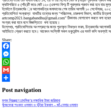
প্রতিযোগিতায় ৩টি ক্যাটাগরিতে ১ম, ২য় ও ৩য় হিসেবে মোট ৯ (নয়)টি পুরস্কার প্রদান 
ক্যাটাগরিতে ৫ (পাঁচ)টি করে মোট ১২০ (একশত বিশ) টি পুরস্কার প্রদান করা হবে যার ম
ইমেইলে চিত্রকর্মের ্র আলোকচিত্র জমাদানের শেষ তারিখ আগামী ১০ সেপ্টেম্বর, ২০২
প্রতিযোগিতা সংক্রান্ত যাবতীয় তথ্যের জন্য “পরিচালক, চারুকলা বিভাগ, জাতীয় চ
artcomp2021.bangabandhu@gmail.com” ঠিকানায় যোগাযোগ করতে বলা হয়েছে। 
সংগ্রহ করা যাবে বলে বিজ্ঞপ্তিতে বলা হয়েছে।
উল্লেখ্য, প্রতিযোগিতায় অংশগ্রহণের জন্য পূরণকৃত নিবন্ধন ফরম, চিত্রকর্মের আ
আইডিতে প্রেরণ করতে হবে। আবেদন সংশ্লিষ্ট সকল ডকুমেন্টস এর সফট কপি অবশ্যই সর্
Share:
Facebook
Messenger
WhatsApp
Gmail
Share
Post navigation
মশক নিয়ন্ত্রণে ঢাদসিক’র লক্ষাধিক টাকা জরিমানা
খুঁজেফেরা শওকত ওসমান ও ভুঁইয়া ইকবাল – জাঁ-নেসার ওসমান