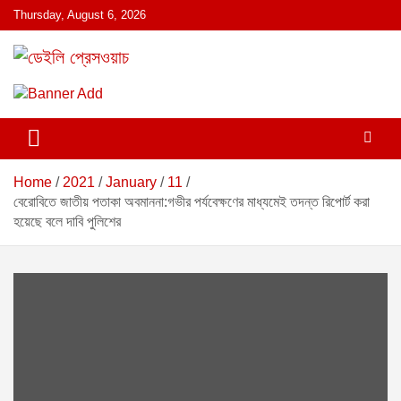
S
Thursday, August 6, 2026
k
i
p
ডেইলি প্রেসওয়াচ মুক্তিযুদ্ধের চেতনায় উদ্বুদ্ধ মুখপত্র
ডেইলি প্রেসওয়াচ
t
o
c
o
n
Home
2021
January
11
t
বেরোবিতে জাতীয় পতাকা অবমাননা:গভীর পর্যবেক্ষণের মাধ্যমেই তদন্ত রিপোর্ট করা
e
হয়েছে বলে দাবি পুলিশের
n
t