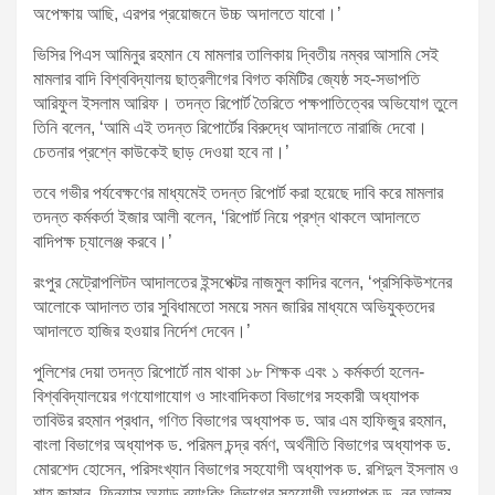
অপেক্ষায় আছি, এরপর প্রয়োজনে উচ্চ অদালতে যাবো।’
ভিসির পিএস আমিনুর রহমান যে মামলার তালিকায় দ্বিতীয় নম্বর আসামি সেই
মামলার বাদি বিশ্ববিদ্যালয় ছাত্রলীগের বিগত কমিটির জ্যেষ্ঠ সহ-সভাপতি
আরিফুল ইসলাম আরিফ। তদন্ত রিপোর্ট তৈরিতে পক্ষপাতিত্বের অভিযোগ তুলে
তিনি বলেন, ‘আমি এই তদন্ত রিপোর্টের বিরুদ্ধে আদালতে নারাজি দেবো।
চেতনার প্রশ্নে কাউকেই ছাড় দেওয়া হবে না।’
তবে গভীর পর্যবেক্ষণের মাধ্যমেই তদন্ত রিপোর্ট করা হয়েছে দাবি করে মামলার
তদন্ত কর্মকর্তা ইজার আলী বলেন, ‘রিপোর্ট নিয়ে প্রশ্ন থাকলে আদালতে
বাদিপক্ষ চ্যালেঞ্জ করবে।’
রংপুর মেট্রোপলিটন আদালতের ইন্সপেক্টর নাজমুল কাদির বলেন, ‘প্রসিকিউশনের
আলোকে আদালত তার সুবিধামতো সময়ে সমন জারির মাধ্যমে অভিযুক্তদের
আদালতে হাজির হওয়ার নির্দেশ দেবেন।’
পুলিশের দেয়া তদন্ত রিপোর্টে নাম থাকা ১৮ শিক্ষক এবং ১ কর্মকর্তা হলেন-
বিশ্ববিদ্যালয়ের গণযোগাযোগ ও সাংবাদিকতা বিভাগের সহকারী অধ্যাপক
তাবিউর রহমান প্রধান, গণিত বিভাগের অধ্যাপক ড. আর এম হাফিজুর রহমান,
বাংলা বিভাগের অধ্যাপক ড. পরিমল চন্দ্র বর্মণ, অর্থনীতি বিভাগের অধ্যাপক ড.
মোরশেদ হোসেন, পরিসংখ্যান বিভাগের সহযোগী অধ্যাপক ড. রশিদুল ইসলাম ও
শাহ জামান, ফিন্যান্স অ্যান্ড ব্যাংকিং বিভাগের সহযোগী অধ্যাপক ড. নুর আলম