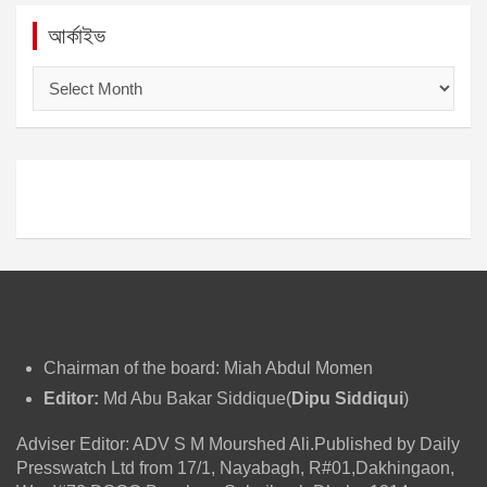
আর্কাইভ
আ
র্কা
ই
ভ
Chairman of the board: Miah Abdul Momen
Editor:
Md Abu Bakar Siddique(
Dipu Siddiqui
)
Adviser Editor: ADV S M Mourshed Ali.Published by Daily
Presswatch Ltd from 17/1, Nayabagh, R#01,Dakhingaon,