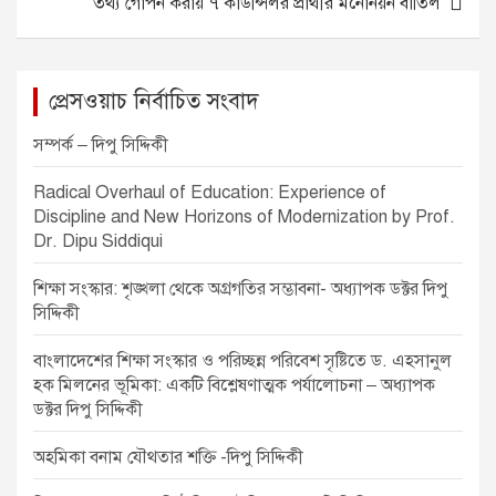
তথ্য গোপন করায় ৭ কাউন্সিলর প্রার্থীর মনোনয়ন বাতিল
o
er
p
t
k
n
a
প্রেসওয়াচ নির্বাচিত সংবাদ
v
সম্পর্ক – দিপু সিদ্দিকী
i
Radical Overhaul of Education: Experience of
g
Discipline and New Horizons of Modernization by Prof.
a
Dr. Dipu Siddiqui
t
শিক্ষা সংস্কার: শৃঙ্খলা থেকে অগ্রগতির সম্ভাবনা- অধ্যাপক ডক্টর দিপু
i
সিদ্দিকী
o
বাংলাদেশের শিক্ষা সংস্কার ও পরিচ্ছন্ন পরিবেশ সৃষ্টিতে ড. এহসানুল
n
হক মিলনের ভূমিকা: একটি বিশ্লেষণাত্মক পর্যালোচনা – অধ্যাপক
ডক্টর দিপু সিদ্দিকী
অহমিকা বনাম যৌথতার শক্তি -দিপু সিদ্দিকী