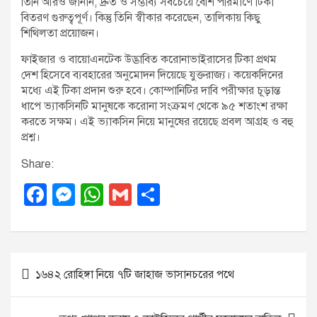
তিনি আরও জানান, দ্রুত ও সম্ভাব্য সবচেয়ে বেশি পরিমাণে টিকা
বিতরণ গুরুত্বপূর্ণ। কিন্তু তিনি স্বীকার করেছেন, তালিকায় কিছু
শিথিলতা প্রয়োজন।
ফাইজার ও বায়োএনটেক উদ্ভাবিত করোনাভাইরাসের টিকা প্রথম
দেশ হিসেবে ব্যবহারের অনুমোদন দিয়েছে যুক্তরাজ্য। কয়েকদিনের
মধ্যে এই টিকা প্রদান শুরু হবে। কোম্পানিটির দাবি পরীক্ষার চূড়ান্ত
ধাপে ভ্যাকসিনটি মানুষকে করোনা সংক্রমণ থেকে ৯৫ শতাংশ রক্ষা
করতে সক্ষম। এই ভ্যাকসিন নিয়ে মানুষের রয়েছে প্রবল আগ্রহ ও বহু
প্রশ্ন।
Share:
F
M
W
G
S
a
e
h
m
h
c
ss
at
ail
ar
e
e
s
e
P
১৬৪২ রোহিঙ্গা নিয়ে ৭টি জাহাজ ভাসানচরের পথে
b
n
A
o
o
g
p
s