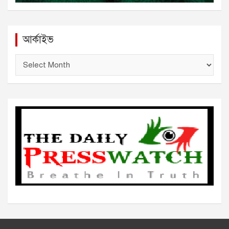
আর্কাইভ
আ
র্কা
ই
ভ