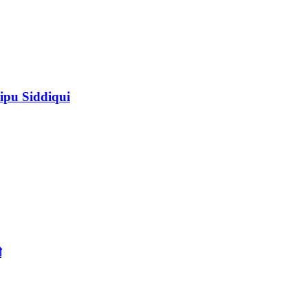
ipu Siddiqui
ী