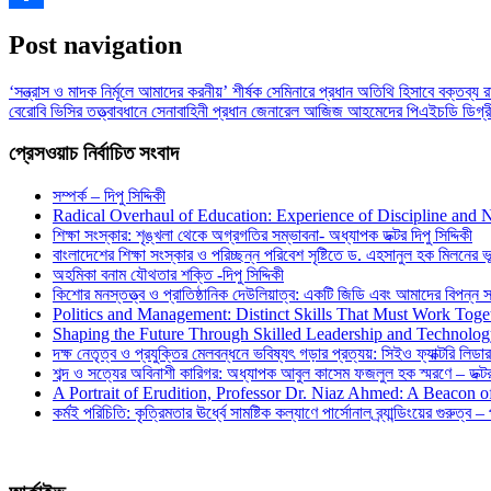
Share
Post navigation
‘সন্ত্রাস ও মাদক নির্মূলে আমাদের করনীয়’ শীর্ষক সেমিনারে প্রধান অতিথি হিসাবে বক্তব্য
বেরোবি ভিসির তত্ত্বাবধানে সেনাবাহিনী প্রধান জেনারেল আজিজ আহমেদের পিএইচডি ডিগ্র
প্রেসওয়াচ নির্বাচিত সংবাদ
সম্পর্ক – দিপু সিদ্দিকী
Radical Overhaul of Education: Experience of Discipline and 
শিক্ষা সংস্কার: শৃঙ্খলা থেকে অগ্রগতির সম্ভাবনা- অধ্যাপক ডক্টর দিপু সিদ্দিকী
বাংলাদেশের শিক্ষা সংস্কার ও পরিচ্ছন্ন পরিবেশ সৃষ্টিতে ড. এহসানুল হক মিলনের ভূম
অহমিকা বনাম যৌথতার শক্তি -দিপু সিদ্দিকী
কিশোর মনস্তত্ত্ব ও প্রাতিষ্ঠানিক দেউলিয়াত্ব: একটি জিডি এবং আমাদের বিপন্ন সমা
Politics and Management: Distinct Skills That Must Work Toge
Shaping the Future Through Skilled Leadership and Technolo
দক্ষ নেতৃত্ব ও প্রযুক্তির মেলবন্ধনে ভবিষ্যৎ গড়ার প্রত্যয়: সিইও ফ্যাক্টরি লিডার
শব্দ ও সত্যের অবিনাশী কারিগর: অধ্যাপক আবুল কাসেম ফজলুল হক স্মরণে – ডক্টর দ
A Portrait of Erudition, Professor Dr. Niaz Ahmed: A Beacon
কর্মই পরিচিতি: কৃত্রিমতার ঊর্ধ্বে সামষ্টিক কল্যাণে পার্সোনাল ব্র্যান্ডিংয়ের গুরুত্ব –