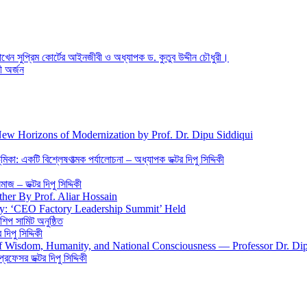
 রাখেন সুপ্রিম কোর্টের আইনজীবী ও অধ্যাপক ড. কুতুব উদ্দীন চৌধুরী।
ী অর্জন
New Horizons of Modernization by Prof. Dr. Dipu Siddiqui
িকা: একটি বিশ্লেষণাত্মক পর্যালোচনা – অধ্যাপক ডক্টর দিপু সিদ্দিকী
জ – ডক্টর দিপু সিদ্দিকী
ther By Prof. Aliar Hossain
gy: ‘CEO Factory Leadership Summit’ Held
শিপ সামিট অনুষ্ঠিত
িপু সিদ্দিকী
 of Wisdom, Humanity, and National Consciousness — Professor Dr. Di
 প্রফেসর ডক্টর দিপু সিদ্দিকী