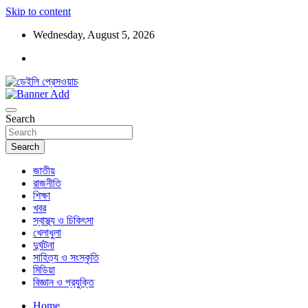
Skip to content
Wednesday, August 5, 2026
ডেইলি প্রেসওয়াচ মুক্তিযুদ্ধের চেতনায় উদ্বুদ্ধ মুখপত্র
ডেইলি প্রেসওয়াচ
Search
Search
জাতীয়
রাজনীতি
শিক্ষা
খবর
স্বাস্থ্য ও চিকিৎসা
খেলাধুলা
দুর্ঘটনা
সাহিত্য ও সংস্কৃতি
মিডিয়া
বিজ্ঞান ও প্রযুক্তি
Home