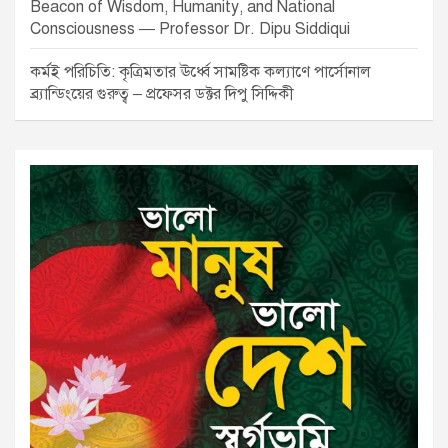
Beacon of Wisdom, Humanity, and National
Consciousness — Professor Dr. Dipu Siddiqui
কর্মই পরিচিতি: কৃত্রিমতার ঊর্ধ্বে সামষ্টিক কল্যাণে পার্সোনাল
ব্র্যান্ডিংয়ের গুরুত্ব – প্রফেসর ডক্টর দিপু সিদ্দিকী