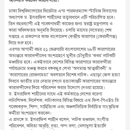
অভিনয়ও করবেন কারাবন্দীরা।
ঢাকা বিশ্ববিদ্যালয়ের থিয়েটার এন্ড পারফরম্যান্স স্টাডিজ বিভাগের
অধ্যাপক ড. ইসরাফিল শাহীনের তত্ত্বাবধানে এটি পরিচালিত হবে।
তিন বছরব্যাপী এই গবেষণাধর্মী কাজের জন্য স্বরাষ্ট্র মন্ত্রণালয় ও
কারা অধিদফতর অনুমতি দিয়েছে। চলতি মাসের (নভেম্বর) শেষ
সপ্তাহে এ প্রকল্পের কাজ বাংলাদেশ কেন্দ্রীয় কারাগার (কেরানীগঞ্জ)
দিয়ে শুরু হবে।
এরপর আগামী বছর ২১ ফেব্রুয়ারি বাংলাদেশের ৬৮টি কারাগারের
অভ্যন্তরে কারাবন্দীদের অংশগ্রহণে মুনীর চৌধুরীর ‘কবর’ নাটকটি
মঞ্চায়িত হবে। একইভাবে দেশের বিভিন্ন কারাগারে কারাবন্দীরা
পর্যায়ক্রমে মঞ্চস্থ করবে বঙ্গবন্ধুর লেখা ‘অসমাপ্ত আত্মজীবনী’ ও
‘কারাগারের রোজনামচা’ অবলম্বনে বিশেষ নাটক। এছাড়া জেল হত্যা
দিবসে জাতীয় চার নেতার নৃশংস হত্যাকাণ্ডটি কারাগারের অভ্যন্তরে
কারাবন্দীদের দিয়ে পরিবেশন করার উদ্যোগ নেওয়া হয়েছে।
ড. ইসরাফিল শাহীনের সাথে এই কর্মকাণ্ডে দেশের বরেণ্য
নাট্যশিক্ষক, নির্দেশক, নাট্যকাসহ বিভিন্ন বিষয়ে এম.ফিল-পিএইচ.ডি
গবেষকবৃন্দ, শিল্প, সাহিত্যিক এবং অঞ্চলভিত্তিক নির্বাচিত সাংস্কৃতিক
কর্মীরা অংশগ্রহণ করবেন।
এ প্রসঙ্গে ড. ইসরাফিল শাহীন বলেন, ‘নাটক মঞ্চায়ন, সংগীত
পরিবেশন, কবিতা আবৃত্তি, নৃত্য, গল্প বলা, খেলাধুলা ইত্যাদি