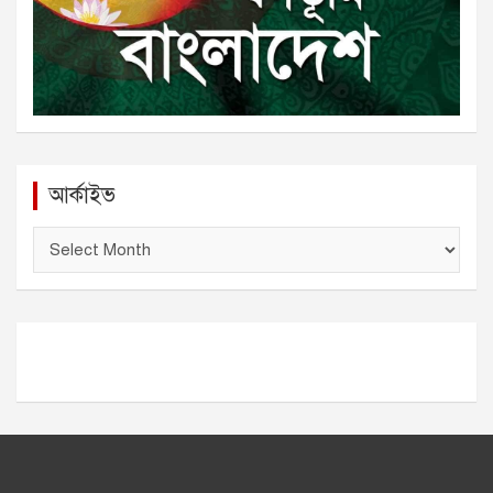
আর্কাইভ
আ
র্কা
ই
ভ