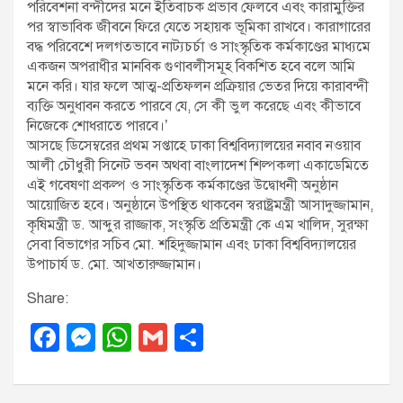
পরিবেশনা বন্দীদের মনে ইতিবাচক প্রভাব ফেলবে এবং কারামুক্তির
পর স্বাভাবিক জীবনে ফিরে যেতে সহায়ক ভূমিকা রাখবে। কারাগারের
বদ্ধ পরিবেশে দলগতভাবে নাট্যচর্চা ও সাংস্কৃতিক কর্মকাণ্ডের মাধ্যমে
একজন অপরাধীর মানবিক গুণাবলীসমূহ বিকশিত হবে বলে আমি
মনে করি। যার ফলে আত্ম-প্রতিফলন প্রক্রিয়ার ভেতর দিয়ে কারাবন্দী
ব্যক্তি অনুধাবন করতে পারবে যে, সে কী ভুল করেছে এবং কীভাবে
নিজেকে শোধরাতে পারবে।’
আসছে ডিসেম্বরের প্রথম সপ্তাহে ঢাকা বিশ্ববিদ্যালয়ের নবাব নওয়াব
আলী চৌধুরী সিনেট ভবন অথবা বাংলাদেশ শিল্পকলা একাডেমিতে
এই গবেষণা প্রকল্প ও সাংস্কৃতিক কর্মকাণ্ডের উদ্বোধনী অনুষ্ঠান
আয়োজিত হবে। অনুষ্ঠানে উপস্থিত থাকবেন স্বরাষ্ট্রমন্ত্রী আসাদুজ্জামান,
কৃষিমন্ত্রী ড. আব্দুর রাজ্জাক, সংস্কৃতি প্রতিমন্ত্রী কে এম খালিদ, সুরক্ষা
সেবা বিভাগের সচিব মো. শহিদুজ্জামান এবং ঢাকা বিশ্ববিদ্যালয়ের
উপাচার্য ড. মো. আখতারুজ্জামান।
Share:
F
M
W
G
S
a
e
h
m
h
c
ss
at
ail
ar