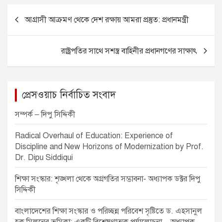
e
e
s
e
P
আগ্রাসী আক্রমণ থেকে দেশ রক্ষায় আমরা প্রস্তুত: প্রধানমন্ত্রী
b
n
A
o
o
g
p
s
রাষ্ট্রপতির সাথে সশস্ত্র বাহিনীর প্রধানগণের সাক্ষাৎ
o
er
p
t
k
n
a
প্রেসওয়াচ নির্বাচিত সংবাদ
v
সম্পর্ক – দিপু সিদ্দিকী
i
Radical Overhaul of Education: Experience of
g
Discipline and New Horizons of Modernization by Prof.
a
Dr. Dipu Siddiqui
t
শিক্ষা সংস্কার: শৃঙ্খলা থেকে অগ্রগতির সম্ভাবনা- অধ্যাপক ডক্টর দিপু
i
সিদ্দিকী
o
বাংলাদেশের শিক্ষা সংস্কার ও পরিচ্ছন্ন পরিবেশ সৃষ্টিতে ড. এহসানুল
n