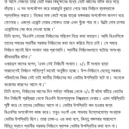
না আসে সেজন্য তারা ভোট শুরুর কিছুক্ষনের মধ্যে ভোট বর্জনের নাটক করে সড়ে
দাঁড়ায়। এ সব অপকৌশল করে ভারাডুবি বুঝতে পেরে আর নির্বাচন ব্যবস্থাকে
প্রশ্নবিদ্ধ করতে। নিজের নাক কেটে পরের যাত্রা ভঙ্গকরার অপকৌশল জনগণ ধরে
ফেলেছে। এজন্য এজেন্ট দেয়ার লোকাও তারা এখন খুঁজে পায় না। উল্টো দোষ চাপায়
এজেন্টদের বের করে দেওয়া হচ্ছে।’
তিনি বলেন, ‘বিএনপি নেতারা নির্বাচনের পরিবেশ নিয়ে কথা বলছেন। আমি বিএনপিকে
তাদের সময়ের স্থানীয় সরকার নির্বাচনের কথা মনে করিয়ে দিতে চাই। সে সময়ে
নির্বাচন মানেই ছিল সংঘাত আর প্রাণহানি। স্থানীয় নির্বাচনগুলাতে ঘটেছে অসংখ্য
জীবনহানীর ঘটনা।’
ওবায়দুল কাদের বলেন, ‘এখন নেই নির্বাচনী সংঘাত। ২/১ টি সংঘাত ছাড়া
সারাদেশেই নির্বাচন শান্তিপূর্ণ ভাবেই অনুষ্ঠিত হচ্ছে। উপ-নির্বাচনে যেহেতু সরকার
পরিবর্তনের বিষয় নেই তাই জাতীয় নির্বাচনের মত ভোটার উপস্থিতি ঘটে না। অনেকে
করোনার কারণেও আসে না।’
তিনি বলেন, নির্বাচনের আগের দিন পর্যন্ত সক্রিয় থেকে ২/১ টি ঘটনা ঘটিয়ে ভোটের
দিন নির্বাচনী প্রক্রিয়া থেকে বিএনপি উদ্দেশ্যমূলক নিষ্ক্রয়তা দেখায়। এমন পরিস্থিতি
সৃষ্টি করে যে তাদের ভোটারও আসে না। ভোটার উপস্থিতি কম হওয়ার জন্য
বিএনপির অপকৌশল কাজ করে। তবুও নওগাঁ এবং পাবনায় উল্লেখযোগ্য সংখ্যাক
ভোটার উপস্থিতি ছিল। তারা ঢাকা-৫ এর কথা বলে, কিন্তু মঙ্গলবার সারাদেশে
বিভিন্ন্ স্থানে স্থানীয় সরকার নির্বাচনে ব্যাপক ভোটার উপস্থিতির কথা বলে না।