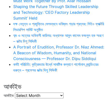
Must Work Together By Prof. Aliar Hossain
Shaping the Future Through Skilled Leadership
and Technology: ‘CEO Factory Leadership
Summit’ Held
দক্ষ নেতৃত্ব ও প্রযুক্তির মেলবন্ধনে ভবিষ্যৎ গড়ার প্রত্যয়: সিইও ফ্যাক্টরি
লিডারশিপ সামিট অনুষ্ঠিত
শব্দ ও সত্যের অবিনাশী কারিগর: অধ্যাপক আবুল কাসেম ফজলুল হক স্মরণে
– ডক্টর দিপু সিদ্দিকী
A Portrait of Erudition, Professor Dr. Niaz Ahmed:
A Beacon of Wisdom, Humanity, and National
Consciousness — Professor Dr. Dipu Siddiqui
কর্মই পরিচিতি: কৃত্রিমতার ঊর্ধ্বে সামষ্টিক কল্যাণে পার্সোনাল ব্র্যান্ডিংয়ের
গুরুত্ব – প্রফেসর ডক্টর দিপু সিদ্দিকী
আর্কাইভ
আর্কাইভ