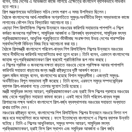
বলেন, তার দেশের এ অভিজ্ঞতা কাজে লাগিয়ে এক্ষেত্রে বাংলাদেশ ব্যাপকভাবে লাভবান
হতে পারে।
শিল্প মন্ত্রণালয়ের অতিরিক্ত সচিব বেগম পরাগ এ সময় উপস্থিত ছিলেন।
বৈঠকে বাংলাদেশের আর্থ-সামাজিক অগ্রগতিতে সুমুদ্র-অর্থনীতির বিপুল সম্ভাবনাকে কাজে
লাগানোর কৌশল নিয়ে বিস্তারিত আলোচনা হয়।
এছাড়া শিপ রিসাইক্লিং শিল্পের উন্নয়নে নরওয়ের কারিগরি সহায়তার পাশপাশি এ শিল্পে
কর্মরত জনবলের প্রশিক্ষণ, সামুদ্রিক আবর্জনা ও শিল্পবর্জ্য ব্যবস্থাপনা, সামুদ্রিক মৎস্য
প্রক্রিয়াজাতকরণ, আধুনিক প্রযুক্তিতে শুঁটকীমাছ সংরক্ষণসহ উভয় দেশের পারস্পরিক
স্বার্থসংশ্লিষ্ট বিভিন্ন বিষয় নিয়ে আলোচনা করা হয়।
বৈঠকে শিল্পমন্ত্রী বাংলাদেশে পরিবেশ-বান্ধব শিপ রিসাইক্লিং শিল্পের উন্নয়নে নরওয়ের
সাথে দীর্ঘদিনের কারিগরি সহযোগিতার কথা তুলে ধরেন। তিনি বলেন, এরফলে বাংলাদেশের
জাহাজ পুন:প্রক্রিয়াজাতকরণ শিল্প ক্রমেই প্রাতিষ্ঠানিক রূপ লাভ করছে।
এ শিল্পের শ্রমিক ও জনবলের দক্ষতা বাড়াতে নরওয়ে থেকে প্রশিক্ষক আনার পাশাপাশি
কারিগরি সহায়তা বাড়ানোর জন্য মন্ত্রী রাষ্ট্রদূতের দৃষ্টি আকর্ষণ করেন।
নূরুল মজিদ মাহমুদ বলেন, বাংলাদেশের রয়েছে বিশাল সমুদ্রসীমা। এজন্যই সমুদ্র-
অর্থনীতিরও বিপুল সম্ভাবনা সৃষ্টি করেছে। তিনি বলেন, এরফলে সমুদ্র সম্পদকেন্দ্রিক
ব্যাপক শিল্প-কারখানা গড়ে তোলার সুযোগ তৈরি হয়েছে।
মন্ত্রী সামুদ্রিক মৎস্য আহরণ, প্রক্রিয়াজাতকরণ এবং ড্রাই ফিস শিল্পের প্রসারে নরওয়ের
কাছ থেকে প্রযুক্তি সহায়তা কামনা করেন। একই সাথে তিনি পরিবেশ-বান্ধব সবুজ
শিল্পায়নের লক্ষ্য অর্জনে বাংলাদেশে শিল্প-বর্জ্য ব্যবস্থাপনায় নরওয়ের সহায়তা অব্যাহত
রাখার তাগিদ দেন।
নরওয়ের রাষ্ট্রদূত বলেন, বাংলাদেশের শিপ রিসাইক্লিং শিল্পের উন্নয়নে নরওয়ে বিগত দশ
বছর ধরে সহযোগিতা করে আসছে। ফলে ইতোমধ্যে বাংলাদেশে এ শিল্পের ব্যাপক উন্নতি
ঘটেছে। তিনি এ শিল্পের আধুনিকায়ন, সমুদ্র সম্পদ আহরণ, সামুদ্রিক মৎস্য
প্রক্রিয়াজাতকরণ, ড্রাই ফিস শিল্প স্থাপন এবং সমুদ্রিক আবর্জনা ও শিল্প বর্জ্য