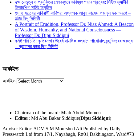
দক্ষ নেতৃত্ব ও প্রযুক্তির মেলবন্ধনে ভবিষ্যৎ গড়ার প্রত্যয়: সিইও ফ্যাক্টরি
লিডারশিপ সামিট অনুষ্ঠিত
শব্দ ও সত্যের অবিনাশী কারিগর: অধ্যাপক আবুল কাসেম ফজলুল হক স্মরণে –
ডক্টর দিপু সিদ্দিকী
A Portrait of Erudition, Professor Dr. Niaz Ahmed: A Beacon
of Wisdom, Humanity, and National Consciousness —
Professor Dr. Dipu Siddiqui
কর্মই পরিচিতি: কৃত্রিমতার ঊর্ধ্বে সামষ্টিক কল্যাণে পার্সোনাল ব্র্যান্ডিংয়ের গুরুত্ব
– প্রফেসর ডক্টর দিপু সিদ্দিকী
আর্কাইভ
আর্কাইভ
Chairman of the board: Miah Abdul Momen
Editor:
Md Abu Bakar Siddique(
Dipu Siddiqui
)
Adviser Editor: ADV S M Mourshed Ali.Published by Daily
Presswatch Ltd from 17/1, Nayabagh, R#01,Dakhingaon, Ward#73