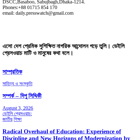
DSCC,Basaboo, Sabujbagh,Dhaka-1214.
Phones:+88 01715 854 170
email: daily.presswatch@gmail.com
এসো দেশ প্রেমিক সুশিক্ষিত নাগরিক আন্দোলন গড়ে তুলি। ডেইলি
প্রেসওয়াচ মাটি ও মানুষের কথা বলে।
সাম্প্রতিক
সাহিত্য ও সংস্কৃতি
সম্পর্ক – দিপু সিদ্দিকী
August 3, 2026
ডেইলি প্রেসওয়াচ:
জাতীয়
শিক্ষা
Radical Overhaul of Education: Experience of
Discipline and New Horizons of Modernization by