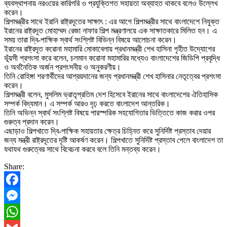
ব্যবস্থাপনায় নরওয়ের কারিগরি ও প্রযুক্তিগত সহায়তা অব্যাহত থাকবে বলেও উল্লেখ
করেন।
শিল্পমন্ত্রীর সাথে ইরানি রাষ্ট্রদূতের সাক্ষাৎ : এর আগে শিল্পমন্ত্রীর সাথে বাংলাদেশে নিযুক্ত
ইরানের রাষ্ট্রদূত মোহাম্মদ রেজা নাফার শিল্প মন্ত্রণালয়ে এক সাক্ষাতকারে মিলিত হন। এ
সময় তারা দ্বি-পাক্ষিক স্বার্থ সংশ্লিষ্ট বিভিন্ন বিষয়ে আলোচনা করেন।
ইরানের রাষ্ট্রদূত করোনা মহামারি মোকাবেলায় প্রধানমন্ত্রী শেখ হাসিনা গৃহীত উদ্যোগের
ভূঁয়সী প্রশংসা করে বলেন, চলমান করোনা মহামারির মধ্যেও বাংলাদেশের জিডিপি প্রবৃদ্ধি
ও অর্থনৈতিক অর্জন প্রশংসনীয় ও অনুকরণীয়।
তিনি রোহিঙ্গা শরণার্থীদের আশ্রয়দানের জন্য প্রধানমন্ত্রী শেখ হাসিনার নেতৃত্বের প্রশংসা
করেন।
শিল্পমন্ত্রী বলেন, মুসলিম ভ্রাতৃপ্রতিম দেশ হিসেবে ইরানের সাথে বাংলাদেশের ঐতিহাসিক
সম্পর্ক বিদ্যমান। এ সম্পর্ক আরও দৃঢ় করতে বাংলাদেশ আন্তরিক।
তিনি অভিন্ন স্বার্থ সংশ্লিষ্ট বিষয়ে পারস্পরিক সহযোগিতার ভিত্তিতে কাজ করার ওপর
গুরুত্ব প্রদান করেন।
এছাড়াও শিল্পখাতে দ্বি-পাক্ষিক সহায়তার ক্ষেত্র চিহ্নিত করে সুনির্দিষ্ট প্রস্তাব দেয়ার
জন্য মন্ত্রী রাষ্ট্রদূতের দৃষ্টি আকর্ষণ করেন। শিল্পখাতে সুনির্দিষ্ট প্রস্তাব পেলে বাংলাদেশ তা
যথাযথ গুরুত্বের সাথে বিবেচনা করবে বলে তিনি মন্তব্য করেন।
Share:
Facebook
Messenger