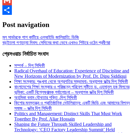
WhatsApp
Gmail
Share
Post navigation
মূল সার্ভারকে পাশ কাটিয়ে এনআইডি জালিয়াতি: ডিজি
বড়ইতলা গণহত্যা দিবস: সেদিনের কথা ভেবে এখনও শিউরে ওঠেন প্রবীণরা
প্রেসওয়াচ নির্বাচিত সংবাদ
সম্পর্ক – দিপু সিদ্দিকী
Radical Overhaul of Education: Experience of Discipline and
New Horizons of Modernization by Prof. Dr. Dipu Siddiqui
শিক্ষা সংস্কার: শৃঙ্খলা থেকে অগ্রগতির সম্ভাবনা- অধ্যাপক ডক্টর দিপু সিদ্দিকী
বাংলাদেশের শিক্ষা সংস্কার ও পরিচ্ছন্ন পরিবেশ সৃষ্টিতে ড. এহসানুল হক মিলনের
ভূমিকা: একটি বিশ্লেষণাত্মক পর্যালোচনা – অধ্যাপক ডক্টর দিপু সিদ্দিকী
অহমিকা বনাম যৌথতার শক্তি -দিপু সিদ্দিকী
কিশোর মনস্তত্ত্ব ও প্রাতিষ্ঠানিক দেউলিয়াত্ব: একটি জিডি এবং আমাদের বিপন্ন
সমাজ – ডক্টর দিপু সিদ্দিকী
Politics and Management: Distinct Skills That Must Work
Together By Prof. Aliar Hossain
Shaping the Future Through Skilled Leadership and
Technology: ‘CEO Factory Leadership Summit’ Held