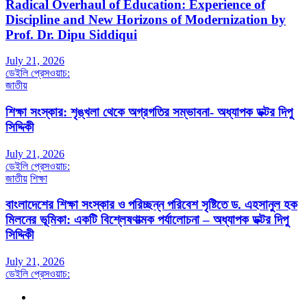
Radical Overhaul of Education: Experience of
Discipline and New Horizons of Modernization by
Prof. Dr. Dipu Siddiqui
July 21, 2026
ডেইলি প্রেসওয়াচ:
জাতীয়
শিক্ষা সংস্কার: শৃঙ্খলা থেকে অগ্রগতির সম্ভাবনা- অধ্যাপক ডক্টর দিপু
সিদ্দিকী
July 21, 2026
ডেইলি প্রেসওয়াচ:
জাতীয়
শিক্ষা
বাংলাদেশের শিক্ষা সংস্কার ও পরিচ্ছন্ন পরিবেশ সৃষ্টিতে ড. এহসানুল হক
মিলনের ভূমিকা: একটি বিশ্লেষণাত্মক পর্যালোচনা – অধ্যাপক ডক্টর দিপু
সিদ্দিকী
July 21, 2026
ডেইলি প্রেসওয়াচ: