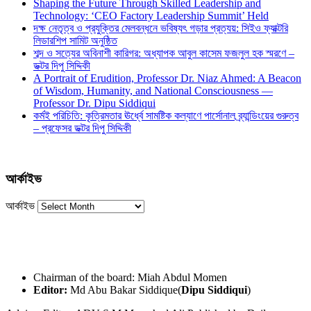
Shaping the Future Through Skilled Leadership and
Technology: ‘CEO Factory Leadership Summit’ Held
দক্ষ নেতৃত্ব ও প্রযুক্তির মেলবন্ধনে ভবিষ্যৎ গড়ার প্রত্যয়: সিইও ফ্যাক্টরি
লিডারশিপ সামিট অনুষ্ঠিত
শব্দ ও সত্যের অবিনাশী কারিগর: অধ্যাপক আবুল কাসেম ফজলুল হক স্মরণে –
ডক্টর দিপু সিদ্দিকী
A Portrait of Erudition, Professor Dr. Niaz Ahmed: A Beacon
of Wisdom, Humanity, and National Consciousness —
Professor Dr. Dipu Siddiqui
কর্মই পরিচিতি: কৃত্রিমতার ঊর্ধ্বে সামষ্টিক কল্যাণে পার্সোনাল ব্র্যান্ডিংয়ের গুরুত্ব
– প্রফেসর ডক্টর দিপু সিদ্দিকী
আর্কাইভ
আর্কাইভ
Chairman of the board: Miah Abdul Momen
Editor:
Md Abu Bakar Siddique(
Dipu Siddiqui
)