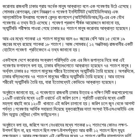
করোনায় রাজধানী ঢাকার প্রায় অর্ধেক মানুষ আক্রান্ত বলে এক গবেষণায় উঠে এসেছে।
সোমবার রোগতত্ত্ব, রোগ নিয়ন্ত্রণ ও গবেষণা ইনস্টিটিউট (আইইডিসিআর) এবং
আন্তর্জাতিক উদরাময় গবেষণা কেন্দ্র বাংলাদেশ (আইসিডিডিআর,বি)-এর এক যৌথ
গবেষণায় এ তথ্য উঠে এসেছে। গবেষণা প্রকাশ শীর্ষক আয়োজনে জানানো হয়,
অ্যান্টিবডি পরীক্ষায় পাওয়া গেছে ঢাকার ৪৫ শতাংশ মানুষ করোনায় আক্রান্ত হয়েছেন।
আর এর মধ্যে শতকরা ২৪ শতাংশ মানুষের বয়স ৬০ বছরের বেশি আর ১৫ থেকে ১৯
বছরের মধ্যে রয়েছে শতকরা ১৮ শতাংশ। আজ সোমবার ( ১২ অক্টোবর) রাজধানীর একটি
হোটেলে গবেষণা প্রতিবেদনে এ তথ্য জানানো হয়।
একইসঙ্গে দেশে করোনার সংক্রমণ পরিস্থিতি এবং এর জিন রূপান্তর নিয়ে করা এই
গবেষণার ফলাফলে বলা হয়, ঢাকার বস্তিগুলোতে আক্রান্ত হয়েছেন ৭৪ শতাংশ মানুষ।
অর্থ্যাৎ ঢাকার ৪৫ শতাংশ মানুষের শরীরে ইতোমধ্যে অ্যান্টিবডি তৈরি হয়েছে। অপরদিকে,
ঢাকার বস্তিগুলোর ৭৪ শতাংশ মানুষের শরীরে অ্যান্টিবডি তৈরি হয়েছে। আর তাদের
শরীরেই অ্যান্টিবডি তৈরি হয়, যারা ইতোমধ্যেই কোভিডে আক্রান্ত হয়েছেন।
অনুষ্ঠানে জানানো হয়, এ গবেষণাতে রাজধানী ঢাকার উত্তর ও দক্ষিণ সিটি করপোরেশনের
১২৯টি ওয়ার্ডের মধ্যে ২৫টি ওয়ার্ডে এই জরিপ চলে। প্রতিটি ওয়ার্ডের মধ্যে একটি
মহল্লা বাছাই করে ১২০টি খানাতে এই জরিপ চালানো হয়। জরিপ চলে জুন থেকে আগস্ট
পর্যন্ত।গবেষণায় আর্থিক সহায়তা দিয়েছে যুক্তরাষ্ট্রের দাতা সংস্থা ইউএসএআইডি এবং
বিল অ্যান্ড মেলিন্ডা গেটস ফাউন্ডেশন।
অনুষ্ঠানে বলা হয়, জরিপে অংশ নেওয়াদের মধ্যে শতকরা ৮২ শতাংশের কোনও লক্ষণ-
উপসর্গ ছিল না, ছয় শতাংশ ছিল লক্ষণ-উপসর্গযুক্ত আর বাকী ১২ শতাংশ ছিল মৃদ্যু
লক্ষণযুক্ত। আবার লক্ষণযুক্ত এই রোগীদের মধ্যে ১৫ শতাংশ রোগীর হাসপাতালে ভর্তি