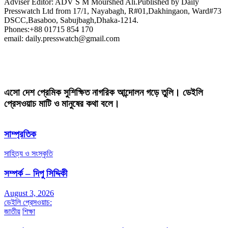
Adviser Editor: ADV S M Mourshed Ali.Published by Daily
Presswatch Ltd from 17/1, Nayabagh, R#01,Dakhingaon, Ward#73
DSCC,Basaboo, Sabujbagh,Dhaka-1214.
Phones:+88 01715 854 170
email: daily.presswatch@gmail.com
এসো দেশ প্রেমিক সুশিক্ষিত নাগরিক আন্দোলন গড়ে তুলি। ডেইলি
প্রেসওয়াচ মাটি ও মানুষের কথা বলে।
সাম্প্রতিক
সাহিত্য ও সংস্কৃতি
সম্পর্ক – দিপু সিদ্দিকী
August 3, 2026
ডেইলি প্রেসওয়াচ:
জাতীয়
শিক্ষা