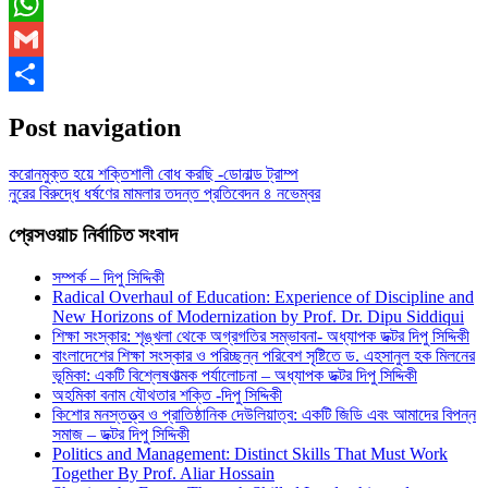
Messenger
WhatsApp
Gmail
Share
Post navigation
করোনমুক্ত হয়ে শক্তিশালী বোধ করছি -ডোনাল্ড ট্রাম্প
নুরের বিরুদ্ধে ধর্ষণের মামলার তদন্ত প্রতিবেদন ৪ নভেম্বর
প্রেসওয়াচ নির্বাচিত সংবাদ
সম্পর্ক – দিপু সিদ্দিকী
Radical Overhaul of Education: Experience of Discipline and
New Horizons of Modernization by Prof. Dr. Dipu Siddiqui
শিক্ষা সংস্কার: শৃঙ্খলা থেকে অগ্রগতির সম্ভাবনা- অধ্যাপক ডক্টর দিপু সিদ্দিকী
বাংলাদেশের শিক্ষা সংস্কার ও পরিচ্ছন্ন পরিবেশ সৃষ্টিতে ড. এহসানুল হক মিলনের
ভূমিকা: একটি বিশ্লেষণাত্মক পর্যালোচনা – অধ্যাপক ডক্টর দিপু সিদ্দিকী
অহমিকা বনাম যৌথতার শক্তি -দিপু সিদ্দিকী
কিশোর মনস্তত্ত্ব ও প্রাতিষ্ঠানিক দেউলিয়াত্ব: একটি জিডি এবং আমাদের বিপন্ন
সমাজ – ডক্টর দিপু সিদ্দিকী
Politics and Management: Distinct Skills That Must Work
Together By Prof. Aliar Hossain