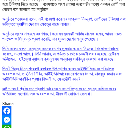
হয়ে চিকিৎসা নিতে হয়েছে। গবেষণাতে অংশ নেওয়া জনগোষ্ঠীর মধ্যে একজন রোগী মারা
গেছেন বলে জানানো হয় অনুষ্ঠানে।
অনুষ্ঠানে গবেষকরা বলেন, এই গবেষণা করোনার সংক্রমণ নিয়ন্ত্রণ, রোগীদের চিকিৎসা এবং
ভবিষ্যতে ভ্যাক্সিন দেওয়ার ক্ষেত্রে কাজে লাগবে।
অনুষ্ঠানে জুমের মাধ্যমে অংশগ্রহণ করে স্বাস্থ্যমন্ত্রী জাহিদ মালেক বলেন, আমরা দ্রুত
পদক্ষেপ ও সিদ্ধান্ত গ্রহণ করেছি, যার সুফল দেশের মানুষ পেয়েছে।
তিনি আরও বলেন, অন্যান্য অনেক দেশের তুলনায় করোনা নিয়ন্ত্রণে বাংলাদেশ ভালো
করেছে, ভালো আছে। তিনি জানান, এ পর্যন্ত ১ থেকে ১০৯টা ল্যাব হয়েছে, সেন্ট্রাল
অক্সিজেন, হাইফ্লো ন্যাজাল ক্যানুলাসহ অন্যান্য সবকিছুর ব্যবস্থা করা হয়েছে।
তিনটি ভিন্ন ভিন্ন গবেষণা ফলাফল উপস্থাপন করেন আইইডিসিআরের পরিচালক
অধ্যাপক ডা. তাহমিনা শিরিন, আইইডিসিআরেরর রোগতত্ত্ববিদ ডা. মাহবুবুর রহমান এবং
আইসিডিডিআর’বি-র প্রধান বিজ্ঞানী ড. ফেরদৌসী কাদরি।
এই গবেষণা প্রতিবেদন প্রকাশ আয়োজনে সভাপতিত্ব করেন স্বাস্থ্য অধিদফতরের
অতিরিক্ত মহাপরিচালক অধ্যাপক ডা. মীরজাদী সেব্রিনা ফ্লোরা।
Share:
Facebook