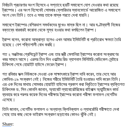
নির্বাচনি প্রচারণার অংশ হিসেবে এ সপ্তাহে ছয়টি সমাবেশে যোগ দেওয়ার কথা রয়েছে
ট্রাম্পের। এর অংশ হিসেবেই সোমবার ফ্লোরিডার স্যানফোর্ডে আয়োজিত এ সমাবেশে
অংশ নেন তিনি। তবে এ সময় তাকে মাস্ক পরতে দেখা যায়নি।
সমাবেশে ট্রাম্পের বেশিরভাগ সমর্থকদের মুখেও মাস্ক ছিল না। আর ঘণ্টাব্যাপী নিজের
বক্তব্যে বারবারই করোনা থেকে সুস্থ হওয়ার কথা বলছিলেন ট্রাম্প।
ট্রাম্প বলেন, করোনা আক্রান্ত হলেও এখন আমার ইমিউনিটি বা প্রতিরোধ ক্ষমতা তৈরি
হয়েছে। বেশ শক্তিশালী বোধ করছি।
গত ২ অক্টোবর প্রেসিডেন্ট ট্রাম্প এবং তার স্ত্রী মেলানিয়া ট্রাম্পের করোনা সংক্রমণের
খবর সামনে আসে। এরপর তিন দিন ওয়াল্টার রিড ন্যাশনাল মিলিটারি মেডিকেল সেন্টারে
চিকিৎসা শেষে হোয়াইট হাউসে ফেরেন ট্রাম্প।
গত রবিবার ফক্স নিউজকে দেওয়া এক সাক্ষাৎকারে ট্রাম্প দাবি করেন, তার দেহে আর
কোভিড-১৯ সংক্রমণ নেই। নিজের শরীরে ইমিউনিটি তৈরি হওয়ারও দাবি করেন তিনি।
এর এক দিনের মাথায় সোমবার হোয়াইট হাউসের প্রকাশ করা বিবৃতিতে ট্রাম্পের ব্যক্তিগত
চিকিৎসক ড. সিন কোনলি জানান, অ্যাবোট ল্যাবোরেটরিজের বাইনাক্স অ্যান্টিজেন কার্ড
ব্যবহার করে পরপর কয়েক দিনের পরীক্ষায় ট্রাম্পের করোনা পরীক্ষা ফলাফল নেগেটিভ
এসেছে।
তিনি জানান, নেগেটিভ ফলাফল ও অন্যান্য ক্লিনিক্যাল ও ল্যাবরেটরি পরীক্ষাতে দেখা
গেছে তার কাছ থেকে ভাইরাস সংক্রমণ ছড়ানোর কোনও ঝুঁকি নেই।
Share: