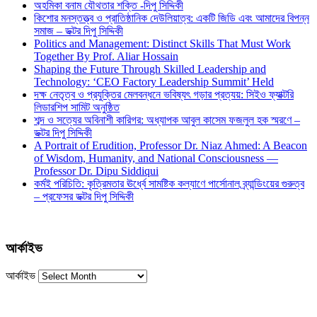
অহমিকা বনাম যৌথতার শক্তি -দিপু সিদ্দিকী
কিশোর মনস্তত্ত্ব ও প্রাতিষ্ঠানিক দেউলিয়াত্ব: একটি জিডি এবং আমাদের বিপন্ন
সমাজ – ডক্টর দিপু সিদ্দিকী
Politics and Management: Distinct Skills That Must Work
Together By Prof. Aliar Hossain
Shaping the Future Through Skilled Leadership and
Technology: ‘CEO Factory Leadership Summit’ Held
দক্ষ নেতৃত্ব ও প্রযুক্তির মেলবন্ধনে ভবিষ্যৎ গড়ার প্রত্যয়: সিইও ফ্যাক্টরি
লিডারশিপ সামিট অনুষ্ঠিত
শব্দ ও সত্যের অবিনাশী কারিগর: অধ্যাপক আবুল কাসেম ফজলুল হক স্মরণে –
ডক্টর দিপু সিদ্দিকী
A Portrait of Erudition, Professor Dr. Niaz Ahmed: A Beacon
of Wisdom, Humanity, and National Consciousness —
Professor Dr. Dipu Siddiqui
কর্মই পরিচিতি: কৃত্রিমতার ঊর্ধ্বে সামষ্টিক কল্যাণে পার্সোনাল ব্র্যান্ডিংয়ের গুরুত্ব
– প্রফেসর ডক্টর দিপু সিদ্দিকী
আর্কাইভ
আর্কাইভ