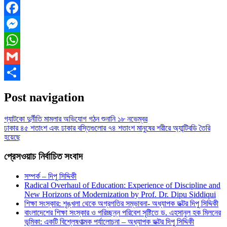
Facebook
Messenger
WhatsApp
Gmail
Share
Post navigation
গ্যাটকো দুর্নীতি মামলার অভিযোগ গঠন শুনানি ১৮ নভেম্বর
ঢাকার ৪৫ শতাংশ এবং ঢাকার বস্তিগুলোর ৭৪ শতাংশ মানুষের শরীরে অ্যান্টিবডি তৈরি
হয়েছে
প্রেসওয়াচ নির্বাচিত সংবাদ
সম্পর্ক – দিপু সিদ্দিকী
Radical Overhaul of Education: Experience of Discipline and
New Horizons of Modernization by Prof. Dr. Dipu Siddiqui
শিক্ষা সংস্কার: শৃঙ্খলা থেকে অগ্রগতির সম্ভাবনা- অধ্যাপক ডক্টর দিপু সিদ্দিকী
বাংলাদেশের শিক্ষা সংস্কার ও পরিচ্ছন্ন পরিবেশ সৃষ্টিতে ড. এহসানুল হক মিলনের
ভূমিকা: একটি বিশ্লেষণাত্মক পর্যালোচনা – অধ্যাপক ডক্টর দিপু সিদ্দিকী