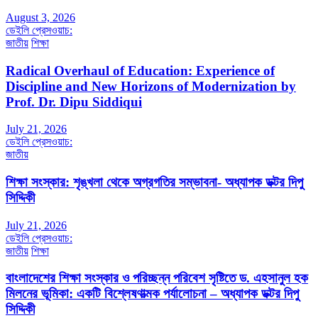
August 3, 2026
ডেইলি প্রেসওয়াচ:
জাতীয়
শিক্ষা
Radical Overhaul of Education: Experience of
Discipline and New Horizons of Modernization by
Prof. Dr. Dipu Siddiqui
July 21, 2026
ডেইলি প্রেসওয়াচ:
জাতীয়
শিক্ষা সংস্কার: শৃঙ্খলা থেকে অগ্রগতির সম্ভাবনা- অধ্যাপক ডক্টর দিপু
সিদ্দিকী
July 21, 2026
ডেইলি প্রেসওয়াচ:
জাতীয়
শিক্ষা
বাংলাদেশের শিক্ষা সংস্কার ও পরিচ্ছন্ন পরিবেশ সৃষ্টিতে ড. এহসানুল হক
মিলনের ভূমিকা: একটি বিশ্লেষণাত্মক পর্যালোচনা – অধ্যাপক ডক্টর দিপু
সিদ্দিকী