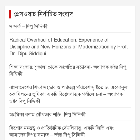
v
প্রেসওয়াচ নির্বাচিত সংবাদ
i
g
সম্পর্ক – দিপু সিদ্দিকী
a
Radical Overhaul of Education: Experience of
t
Discipline and New Horizons of Modernization by Prof.
Dr. Dipu Siddiqui
i
o
শিক্ষা সংস্কার: শৃঙ্খলা থেকে অগ্রগতির সম্ভাবনা- অধ্যাপক ডক্টর দিপু
সিদ্দিকী
n
বাংলাদেশের শিক্ষা সংস্কার ও পরিচ্ছন্ন পরিবেশ সৃষ্টিতে ড. এহসানুল
হক মিলনের ভূমিকা: একটি বিশ্লেষণাত্মক পর্যালোচনা – অধ্যাপক
ডক্টর দিপু সিদ্দিকী
অহমিকা বনাম যৌথতার শক্তি -দিপু সিদ্দিকী
কিশোর মনস্তত্ত্ব ও প্রাতিষ্ঠানিক দেউলিয়াত্ব: একটি জিডি এবং
আমাদের বিপন্ন সমাজ – ডক্টর দিপু সিদ্দিকী