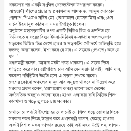
প্রকল্পের পর একটি সংক্ষিপ্ত প্রেজেন্টেশন উপস্থাপন করেন।
আওয়ামী লীগের প্রচার ও প্রকাশনা সম্পাদক ড. আব্দুস সোবহান
গোলাপ, পিএমও সচিব মো. তোফাজ্জল হোসেন মিয়া এবং প্রেস
সচিব ইহসানুল করিম এ সময় উপস্থিত ছিলেন।
অনুষ্ঠানে মহাসড়কটির ওপর একটি ভিডিও চিত্র ও প্রদর্শিত হয়।
ভিডিওতে হাওরের বিস্ময় ইটনা-মিঠামইন-অষ্টগ্রাম অলওয়েদার
সড়কের ভিডিও চিত্র দেখে হাওর ও সড়কটির সৌন্দর্যে অভিভূতি হয়ে
বঙ্গবন্ধু কন্যা বলেন, ‘ইশ! কবে যে যাব। এ সড়কে (দেখতে) কবে যে
যাব।’
প্রধানমন্ত্রী বলেন, ‘আমার মনটা পড়ে থাকলো। এ সড়ক দিয়ে
গাড়িতে করে যাব। রাষ্ট্রপতিও চান আমি যেন সরাসরি যাই। আমি যাব,
করোনা পরিস্থিতির উন্নতি হলে এ সড়ক দেখতে যাবো।’
দেশের কোনো অঞ্চলের মানুষ আর অনুন্নত থাকবে না উল্লেখ করে
সরকার প্রধান বলেন, ‘যোগাযোগ ব্যবস্থা ভালো হলে দেশের
অর্থনৈতিক অবস্থাও ভালো হবে। হাওর এলাকায় কৃষি ভিত্তিক শিল্প
কারখানা ও গড়ে তুলতে চায় সরকার।’
যেখানে যে পণ্যটা উৎপন্ন হয় সেখানেই সে শিল্প গড়ে তোলার দিকে
সরকার নজর দিচ্ছে উল্লেখ করে প্রধানমন্ত্রী বলেন, যেহেতু হাওরে
একটা বিশাল মৎস ভান্ডার রয়েছে তাই এই মৎস উত্তোলন, লালন-