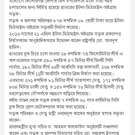
উদ্যোগে কিশোরগঞ্জ জেলার তিন উপজেলার মধ্যে সারা বছর
চলাচলের জন্য নির্মিত হয়েছে হাওরের ইটনা-মিঠামইন-অষ্টগ্রাম
সড়ক।
সড়ক ও জনপথ অধিদপ্তর ৮৭৪ দশমিক ০৮ কোটি টাকা ব্যয়ে ইটনা-
মিঠামইন-অষ্টগ্রাম সড়কটি নির্মাণ করেছে।
২০১৬ সালের ২১ এপ্রিল ইটনা-মিঠামইন-অষ্টগ্রাম সড়ক প্রকল্পের
নির্মাণকাজ আনুষ্ঠানিকভাবে উদ্বোধন করেন রাষ্ট্রপতি মো. আবদুল
হামিদ।
হাওরের বুক চিরে চলে যাওয়া ২৯ দশমিক ৭৩ কিলোমিটার দীর্ঘ এ
অলওয়েদার সড়কে ৫৯০ দশমিক ৪৭ মিটার দীর্ঘ তিনটি পিসি
গার্ডার, ১৯০ মিটার দীর্ঘ ৬২টি আরসিসি বক্স কালভার্ট, ২৬৯ দশমিক
৬৮ মিটার দীর্ঘ ১১টি আরসিসি গার্ডার ব্রিজ নির্মাণ করা হয়েছে।
এরমধ্যে ২৬১ দশমিক ৮১ মিটার দীর্ঘ ভাতশালা সেতু, ১৭১ দশমিক
৯৬৪ মিটার ঢাকী সেতু ও ১৫৬ দশমিক ৭২ মিটার দীর্ঘ ছিলনী সেতু
মহাসড়কের সৌন্দর্যকে বহুগুণে বাড়িয়ে দিয়েছে।
বর্ষায় ভাঙন থেকে সড়ক রক্ষায় ৭ দশমিক ৬০ লাখ বর্গমিটার সিসি
ব্লক দিয়ে স্লোপ প্রটেকশনের কাজ করা হয়েছে।
সড়ক পরিবহন ও সেতু মন্ত্রী ওবায়দুল কাদের অনুষ্ঠানে স্বাগত বক্তৃতা
করেন।
প্রধানমন্ত্রীর মুখ্য সচিব ড. আহমদ কায়কাউস অনুষ্ঠানটি সঞ্চালনা
করেন এবং সড়ক ও জনপথ বিভাগের সচিব মো. নজরুল ইসলাম