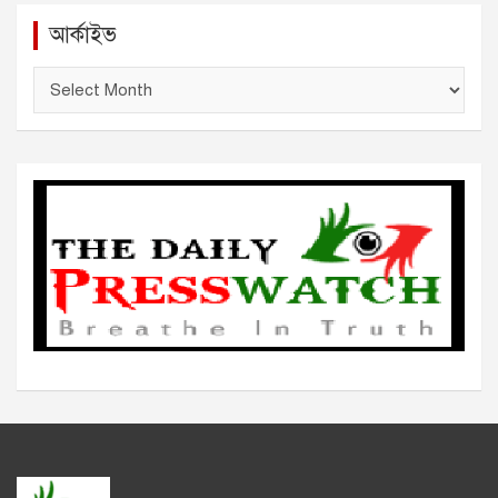
আর্কাইভ
আ
র্কা
ই
ভ