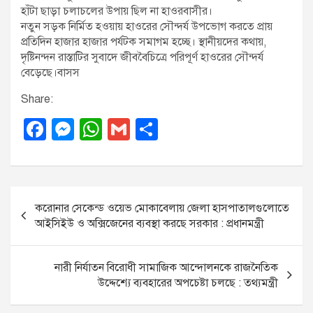
হাঁটা ছাড়া চলাচলের উপায় ছিল না হাওরবাসীর।
নতুন সড়ক নির্মিত হওয়ায় হাওরের সৌন্দর্য উপভোগ করতে প্রায়
প্রতিদিন হাজার হাজার পর্যটক সমাগম হচ্ছে। স্থানীয়দের কথায়,
দৃষ্টিনন্দন রাস্তাটির সুবাদে জীববৈচিত্রে পরিপূর্ণ হাওরের সৌন্দর্য
বেড়েছে।বাসস
Share:
F
M
W
G
S
a
e
h
m
h
c
ss
at
ail
ar
e
e
s
e
P
করোনার সেকেন্ড ওয়েভ মোকাবেলায় জেলা হাসপাতালগুলোতে
b
n
A
o
আইসিইউ ও অক্সিজেনের ব্যবস্থা করছে সরকার : প্রধানমন্ত্রী
o
g
p
s
o
er
p
t
নারী নির্যাতন বিরোধী সামাজিক আন্দোলনকে রাজনৈতিক
k
n
উদ্দেশ্যে ব্যবহারের অপচেষ্টা চলছে : তথ্যমন্ত্রী
a