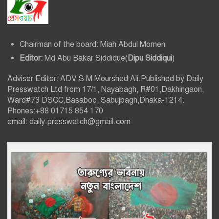
Chairman of the board: Miah Abdul Momen
Editor:
Md Abu Bakar Siddique(
Dipu Siddiqui
)
Adviser Editor: ADV S M Mourshed Ali.Published by Daily
Presswatch Ltd from 17/1, Nayabagh, R#01,Dakhingaon,
Ward#73 DSCC,Basaboo, Sabujbagh,Dhaka-1214.
Phones:+88 01715 854 170
email: daily.presswatch@gmail.com