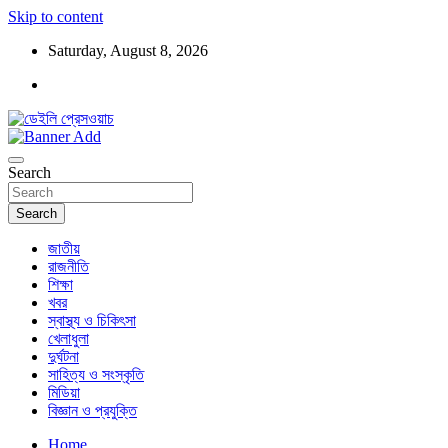
Skip to content
Saturday, August 8, 2026
ডেইলি প্রেসওয়াচ মুক্তিযুদ্ধের চেতনায় উদ্বুদ্ধ মুখপত্র
ডেইলি প্রেসওয়াচ
Search
Search
জাতীয়
রাজনীতি
শিক্ষা
খবর
স্বাস্থ্য ও চিকিৎসা
খেলাধুলা
দুর্ঘটনা
সাহিত্য ও সংস্কৃতি
মিডিয়া
বিজ্ঞান ও প্রযুক্তি
Home