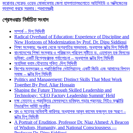
করোনার সেকেন্ড ওয়েভ মোকাবেলায় জেলা হাসপাতালগুলোতে আইসিইউ ও অক্সিজেনের
ব্যবস্থা করছে সরকার : প্রধানমন্ত্রী
প্রেসওয়াচ নির্বাচিত সংবাদ
সম্পর্ক – দিপু সিদ্দিকী
Radical Overhaul of Education: Experience of Discipline and
New Horizons of Modernization by Prof. Dr. Dipu Siddiqui
শিক্ষা সংস্কার: শৃঙ্খলা থেকে অগ্রগতির সম্ভাবনা- অধ্যাপক ডক্টর দিপু সিদ্দিকী
বাংলাদেশের শিক্ষা সংস্কার ও পরিচ্ছন্ন পরিবেশ সৃষ্টিতে ড. এহসানুল হক মিলনের
ভূমিকা: একটি বিশ্লেষণাত্মক পর্যালোচনা – অধ্যাপক ডক্টর দিপু সিদ্দিকী
অহমিকা বনাম যৌথতার শক্তি -দিপু সিদ্দিকী
কিশোর মনস্তত্ত্ব ও প্রাতিষ্ঠানিক দেউলিয়াত্ব: একটি জিডি এবং আমাদের বিপন্ন
সমাজ – ডক্টর দিপু সিদ্দিকী
Politics and Management: Distinct Skills That Must Work
Together By Prof. Aliar Hossain
Shaping the Future Through Skilled Leadership and
Technology: ‘CEO Factory Leadership Summit’ Held
দক্ষ নেতৃত্ব ও প্রযুক্তির মেলবন্ধনে ভবিষ্যৎ গড়ার প্রত্যয়: সিইও ফ্যাক্টরি
লিডারশিপ সামিট অনুষ্ঠিত
শব্দ ও সত্যের অবিনাশী কারিগর: অধ্যাপক আবুল কাসেম ফজলুল হক স্মরণে –
ডক্টর দিপু সিদ্দিকী
A Portrait of Erudition, Professor Dr. Niaz Ahmed: A Beacon
of Wisdom, Humanity, and National Consciousness —
Professor Dr. Dipu Siddiqui