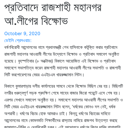
প্রতিবাদে রাজশাহী মহানগর
আ.লীগের বিক্ষোভ
October 9, 2020
ডেইলি প্রেসওয়াচ:
ধর্ষণবিরোধী আন্দোলনের নামে প্রধানমন্ত্রী শেখ হাসিনাকে কটূক্তি করার প্রতিবাদে
রাজশাহী মহানগর আওয়ামী লীগের উদ্যোগে বিক্ষোভ ও প্রতিবাদ সমাবেশ অনুষ্ঠিত
হয়েছে। বৃহস্পতিবার (৮ অক্টোবর) বিকালে আয়োজিত এই বিক্ষোভ ও প্রতিবাদ
সমাবেশে সভাপতিত্ব করেন রাজশাহী মহানগর আওয়ামী লীগের সভাপতি ও রাজশাহী
সিটি করপোরেশনের মেয়র এএইচএম খায়রুজ্জামান লিটন।
বিকালে কুমারপাড়ায় দলীয় কার্যালয়ের সামনে থেকে বিক্ষোভ মিছিল বের হয়। মিছিলটি
নগরীর গুরুত্বপূর্ণ সড়ক প্রদক্ষিণ শেষে সাহেব বাজার জিরো পয়েন্টে এসে শেষ হয়।
এরপর সেখানে সমাবেশ অনুষ্ঠিত হয়। সমাবেশে মহানগর আওয়ামী লীগের সভাপতি ও
সিটি মেয়র এএইচএম খায়রুজ্জামান লিটন বলেন, ‘ধর্ষকের কোনও দল নেই, ধর্ষক
অপরাধী। ধর্ষণের বিচার হোক আমরাও চাই। কিন্তু ধর্ষণের বিচারের দাবিতে
আন্দোলনের নামে কোমলমতি শিক্ষার্থীদের রাস্তায় নামিয়ে রাজপথ উত্তপ্ত করছে
জামায়াত-শিবির ও দেশবিরোধী চক্র। এই আন্দোলনে ধর্ষণের বিচার দাবির পাশাপাশি