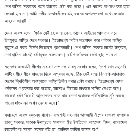
শেখ হাসিনা সরকারের পতন ঘটানোর চেষ্টা করা হচ্ছে। এই ধরনের অপতৎপরতা হতে
দেওয়া হবে না। আমি দলীয় নেতাকর্মীদের এই ধরনের অপতৎপরতা রুখে দেওয়ার
আহ্বান জানাই।’
মেয়র আরও বলেন, ‘ধর্ষক যেই হোক না কেন, তাদের আইনের আওতায় এনে
উপযুক্ত শাস্তি দেবে সরকার। ইতোমধ্যে আইন সংশোধন করে ধর্ষণের শাস্তি
মৃত্যুদণ্ড করার নির্দেশ দিয়েছেন প্রধানমন্ত্রী। শেখ হাসিনা সরকার মানেই উন্নয়ন,
শেখ হাসিনা মানেই ধর্ষণমুক্ত বাংলাদেশ। ধর্ষণে জড়িতরা কেউ ছাড় পাবে না।’
মহানগর আওয়ামী লীগের সাধারণ সম্পাদক ডাবলু সরকার বলেন, ‘দেশ যখন মহামারি
কাটিয়ে ধীরে ধীরে সামনের দিকে অগ্রসর হচ্ছে, ঠিক সেই সময় বিএনপি-জামায়াত
দেশের স্থিতিশীল অবস্থাকে অস্থিতিশীল করার চেষ্টা করছে। ইতোমধ্যে যেসব
ধর্ষকদের গ্রেফতার করা হয়েছে, তাদেরও বিচারের মাধ্যমে শাস্তি দেওয়া হবে।
কাজেই ধর্ষণ বিরোধী আন্দোলনের নামে যারা দেশে অরাজক পরিস্থিতির সৃষ্টি করছে
তাদের দাঁতভাঙা জবাব দেওয়া হবে।’
সমাবেশে আরও বক্তব্য রাখেন– রাজশাহী মহানগর আওয়ামী লীগের সাধারণ সম্পাদক
ডাবলু সরকার, সাবেক উপপ্রচার সম্পাদক মীর ইশতিয়াক আহম্মেদ লিমন, বাংলাদেশ
ছাত্রলীগের সাবেক সহসভাপতি ডা. আনিকা ফারিহা জামান অর্ণা।