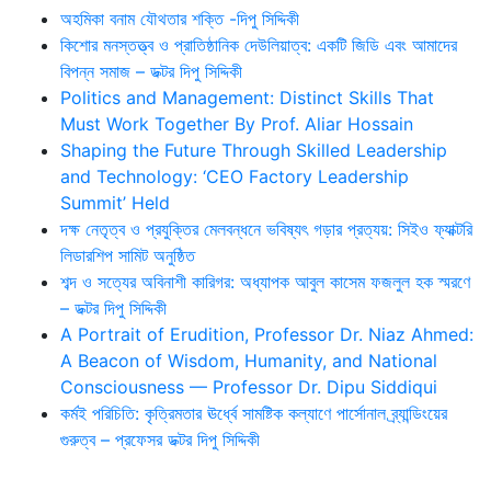
অহমিকা বনাম যৌথতার শক্তি -দিপু সিদ্দিকী
কিশোর মনস্তত্ত্ব ও প্রাতিষ্ঠানিক দেউলিয়াত্ব: একটি জিডি এবং আমাদের
বিপন্ন সমাজ – ডক্টর দিপু সিদ্দিকী
Politics and Management: Distinct Skills That
Must Work Together By Prof. Aliar Hossain
Shaping the Future Through Skilled Leadership
and Technology: ‘CEO Factory Leadership
Summit’ Held
দক্ষ নেতৃত্ব ও প্রযুক্তির মেলবন্ধনে ভবিষ্যৎ গড়ার প্রত্যয়: সিইও ফ্যাক্টরি
লিডারশিপ সামিট অনুষ্ঠিত
শব্দ ও সত্যের অবিনাশী কারিগর: অধ্যাপক আবুল কাসেম ফজলুল হক স্মরণে
– ডক্টর দিপু সিদ্দিকী
A Portrait of Erudition, Professor Dr. Niaz Ahmed:
A Beacon of Wisdom, Humanity, and National
Consciousness — Professor Dr. Dipu Siddiqui
কর্মই পরিচিতি: কৃত্রিমতার ঊর্ধ্বে সামষ্টিক কল্যাণে পার্সোনাল ব্র্যান্ডিংয়ের
গুরুত্ব – প্রফেসর ডক্টর দিপু সিদ্দিকী